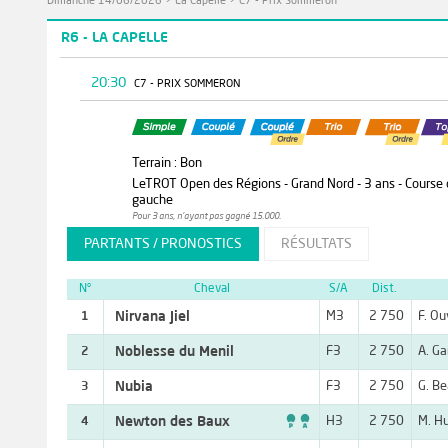
Dimanche 14/06/2026
>
La Capelle
>
C7 - Prix Sommeron
R6 - LA CAPELLE
20:30
C7 - PRIX SOMMERON
Terrain : Bon
LeTROT Open des Régions - Grand Nord - 3 ans - Course qua
gauche
Pour 3 ans, n'ayant pas gagné 15.000.
PARTANTS / PRONOSTICS
RÉSULTATS
N°
Cheval
S/A
Dist.
Nirvana Jiel
M3
2 750
F. Ou
1
Noblesse du Menil
F3
2 750
A. G
2
Nubia
F3
2 750
G. Be
3

Newton des Baux
H3
2 750
M. H
4