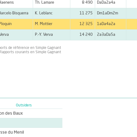
'Haenens
Th. Lamare
8 490
DaDa2a4a
 Barcelo Bisquerra
K. Leblanc
11 275
Dm1aDm2m
 Ploquin
M. Mottier
12 325
1aDa4a2a
 Verva
P.-Y. Verva
14 240
2a3aDa5a
ports de référence en Simple Gagnant
 Rapports courants en Simple Gagnant
Outsiders
on des Baux
sse du Menil