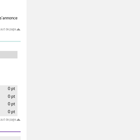
l s'annonce
aut de page
0 pt
0 pt
0 pt
0 pt
aut de page