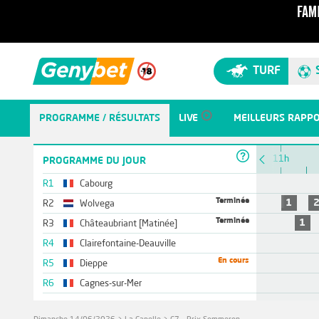
TURF
PROGRAMME / RÉSULTATS
LIVE
MEILLEURS RAPP
10h
11h
PROGRAMME DU JOUR
R1
Cabourg
Terminée
1
R2
Wolvega
Terminée
1
R3
Châteaubriant [Matinée]
R4
Clairefontaine-Deauville
En cours
R5
Dieppe
R6
Cagnes-sur-Mer