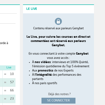
LE LIVE
Contenu réservé aux parieurs Genybet
Le Live, pour suivre les courses en direct et
commentées est réservé aux parieurs
Corde à
Genybet.
En vous connectant à votre compte
Genybet
vous avez accès :
À
nos vidéos
: interviews et 100% Quinté,
l'émission quotidienne du Top 5 évènement
Live
Aux
pronostics
de nos Experts
10
À
l'intégralité
des performances des
partants
57
À nos paris sportifs
66
Déjà des notres ?
23
SE CONNECTER