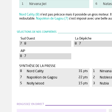
Nirvana Jiel
Natas
1
6
Nord Cality (8)
n'est pas précoce mais il possède un gros moteur. Il 
redoutable.
Napoléon de Gagou (7)
s'est imposé avec une belle au
SÉLECTIONS DE NOS CONFRÈRES
Sud Ouest
La Dépêche
7 8
8 7
AIP
8 7
SYNTHÈSE DE LA PRESSE
8
Nord Cality
31 pts
1
Nirvana 
7
Napoléon de Gagou
22 pts
2
Nobless
5
Nolly Wood
15 pts
3
Nubia
REAGISSEZ EN DIRECT