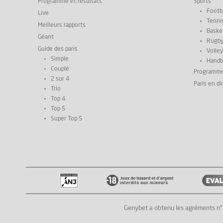
Programme et résultats
Sports
Footba
Live
Tenni
Meilleurs rapports
Basket
Géant
Rugb
Guide des paris
Volley
Simple
Handb
Couplé
Programm
2 sur 4
Paris en di
Trio
Top 4
Top 5
Super Top 5
Genybet a obtenu les agréments n