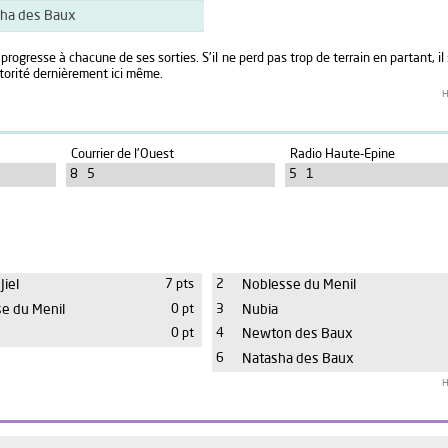
ha des Baux
progresse à chacune de ses sorties. S'il ne perd pas trop de terrain en partant, i
torité dernièrement ici même.
H
Courrier de l'Ouest
Radio Haute-Epine
8 5
5 1
Jiel
7 pts
2
Noblesse du Menil
e du Menil
0 pt
3
Nubia
0 pt
4
Newton des Baux
6
Natasha des Baux
H