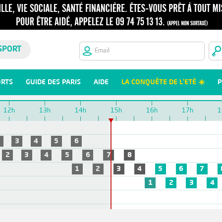
SPORT
ORTS
GUIDE DES PARIS
AIDE
LA CONQUÊTE DE L'ETÉ ☀️
P
12h
13h
14h
15h
16h
17h
1
2
3
4
5
6
2
3
4
5
6
7
8
1
2
3
4
5
6
7
1
2
3
4