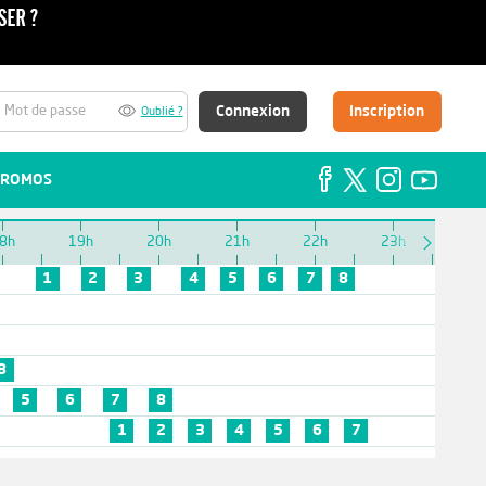
Connexion
Inscription
Oublié ?
ROMOS
8h
19h
20h
21h
22h
23h
1
2
3
4
5
6
7
8
8
5
6
7
8
1
2
3
4
5
6
7