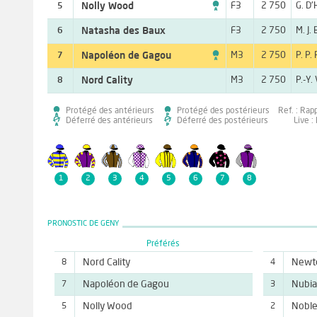

Nolly Wood
F3
2 750
G. D
5
Natasha des Baux
F3
2 750
M. J.
6

Napoléon de Gagou
M3
2 750
P. P.
7
Nord Cality
M3
2 750
P.-Y.
8
Protégé des antérieurs
Protégé des postérieurs
Ref. : Rap
Déferré des antérieurs
Déferré des postérieurs
Live :
1
2
3
4
5
6
7
8
PRONOSTIC DE GENY
Préférés
Nord Cality
Newt
8
4
Napoléon de Gagou
Nubia
7
3
Nolly Wood
Noble
5
2