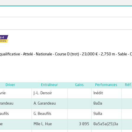
lificative - Attelé - Nationale - Course D (trot) - 23,000 € - 2,750 m - Sable - 
Driver
Entraîneur
Gains
Performances
Réf.
vrie
J.-L. Dersoir
Inédit
arandeau
A. Garandeau
8aDa
aufils
G. Beaufils
9a8a
ue
Mlle L. Hue
3 895
8a5a5a(25)3a