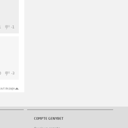
1
-1
0
-3
aut de page
COMPTE GENYBET