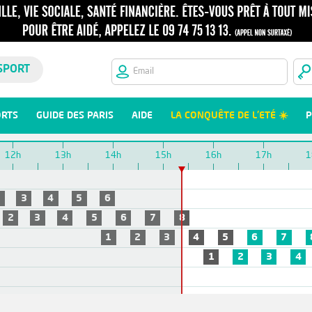
SPORT
ORTS
GUIDE DES PARIS
AIDE
LA CONQUÊTE DE L'ETÉ ☀️
P
12h
13h
14h
15h
16h
17h
1
2
3
4
5
6
2
3
4
5
6
7
8
1
2
3
4
5
6
7
1
2
3
4