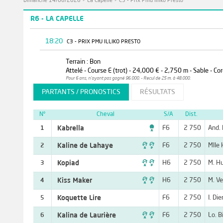
Dimanche 14/06/2026
>
La Capelle
>
C3 - Prix Pmu Illiko Presto
R6 - LA CAPELLE
18:20
C3 - PRIX PMU ILLIKO PRESTO
Terrain : Bon
Attelé - Course E (trot) - 24,000 € - 2,750 m - Sable - C
Pour 6 ans, n'ayant pas gagné 96.000. - Recul de 25 m. à 48.000.
PARTANTS / PRONOSTICS
RÉSULTATS
N°
Cheval
S/A
Dist.

Kabrella
F6
2 750
And. 
1

Kaline de Lahaye
F6
2 750
Mlle
2

Kopiad
H6
2 750
M. H
3

Kiss Maker
H6
2 750
M. Ve
4
Koquette Lire
F6
2 750
I. Die
5

Kalina de Laurière
F6
2 750
Lo. B
6