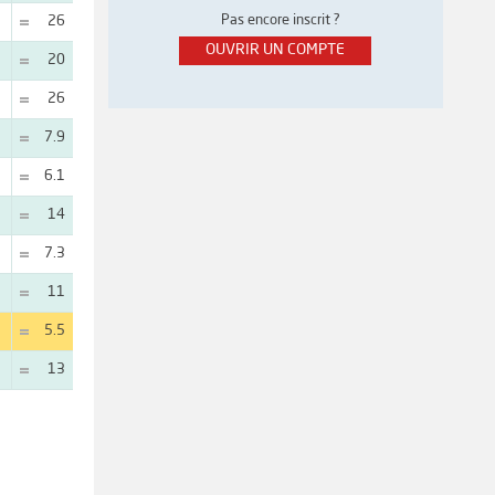
Pas encore inscrit ?
26
OUVRIR UN COMPTE
20
26
7.9
6.1
14
7.3
11
5.5
13