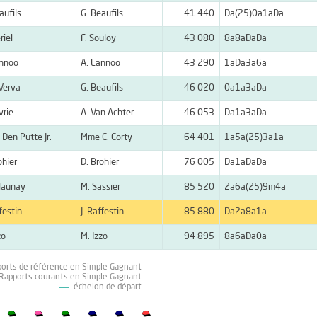
aufils
G. Beaufils
41 440
Da(25)0a1aDa
riel
F. Souloy
43 080
8a8aDaDa
annoo
A. Lannoo
43 290
1aDa3a6a
 Verva
G. Beaufils
46 020
0a1a3aDa
vrie
A. Van Achter
46 053
Da1a3aDa
n Den Putte Jr.
Mme C. Corty
64 401
1a5a(25)3a1a
ohier
D. Brohier
76 005
Da1aDaDa
launay
M. Sassier
85 520
2a6a(25)9m4a
ffestin
J. Raffestin
85 880
Da2a8a1a
zo
M. Izzo
94 895
8a6aDa0a
ports de référence en Simple Gagnant
 Rapports courants en Simple Gagnant
échelon de départ