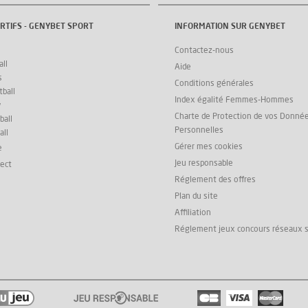
RTIFS - GENYBET SPORT
INFORMATION SUR GENYBET
Contactez-nous
ll
Aide
s
Conditions générales
ball
Index égalité Femmes-Hommes
y
Charte de Protection de vos Donné
ball
Personnelles
all
Gérer mes cookies
e
Jeu responsable
rect
Réglement des offres
Plan du site
Affiliation
Réglement jeux concours réseaux 