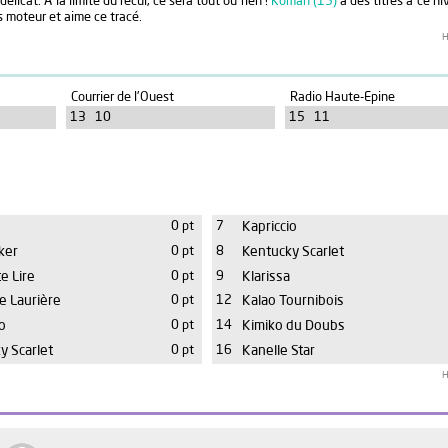
délicat. A la limite du recul, ce sera tout ou rien !
Koman (15)
a des titres à ce niv
 moteur et aime ce tracé.
H
Courrier de l'Ouest
Radio Haute-Epine
13 10
15 11
0 pt
7
Kapriccio
ker
0 pt
8
Kentucky Scarlet
e Lire
0 pt
9
Klarissa
e Laurière
0 pt
12
Kalao Tournibois
o
0 pt
14
Kimiko du Doubs
y Scarlet
0 pt
16
Kanelle Star
H