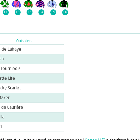
11
12
13
14
15
16
Outsiders
e de Lahaye
sa
 Tournibois
tte Lire
cky Scarlet
Maker
a de Laurière
lla
d