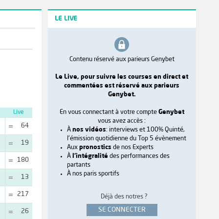
LE LIVE
Contenu réservé aux parieurs Genybet
Le Live, pour suivre les courses en direct et
commentées est réservé aux parieurs
Genybet.
En vous connectant à votre compte
Genybet
Live
vous avez accès :
64
À
nos vidéos
: interviews et 100% Quinté,
l'émission quotidienne du Top 5 évènement
19
Aux
pronostics
de nos Experts
À
l'intégralité
des performances des
180
partants
À nos paris sportifs
13
217
Déjà des notres ?
SE CONNECTER
26