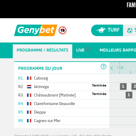
TURF
PROGRAMME / RÉSULTATS
LIVE
MEILLEURS RAPP
10h
11h
PROGRAMME DU JOUR
R1
Cabourg
Terminée
1
R2
Wolvega
Terminée
1
R3
Châteaubriant [Matinée]
R4
Clairefontaine-Deauville
R5
Dieppe
R6
Cagnes-sur-Mer