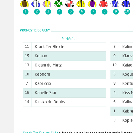
1
2
3
4
5
6
7
8
9
10
PRONOSTIC DE GENY
Préférés
Krack Ter Blekte
Kalin
11
2
Koman
Klaris
15
9
Kidam du Metz
Kalao
13
12
Kephora
Koque
10
5
Kapriccio
Kentu
7
8
Kanelle Star
Kiss 
16
4
Kimiko du Doubs
Kalin
14
6
Kabre
1
Kopia
3