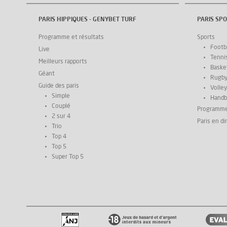
PARIS HIPPIQUES - GENYBET TURF
PARIS SPO
Programme et résultats
Sports
Footba
Live
Tenni
Meilleurs rapports
Basket
Géant
Rugb
Guide des paris
Volley
Simple
Handb
Couplé
Programm
2 sur 4
Paris en di
Trio
Top 4
Top 5
Super Top 5