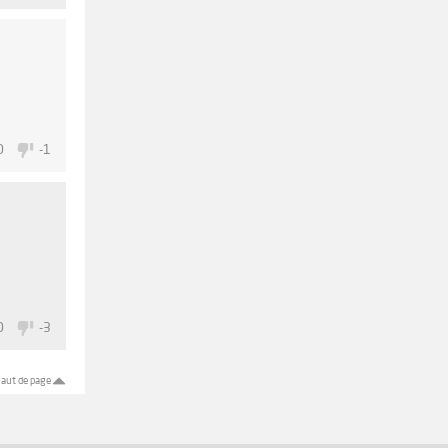
0
-1
0
-3
aut de page