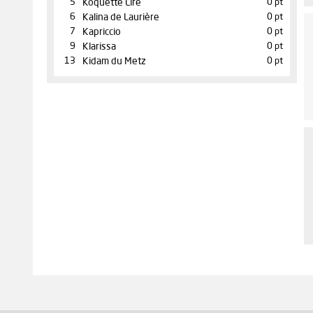
5
Koquette Lire
0 pt
6
Kalina de Laurière
0 pt
7
Kapriccio
0 pt
9
Klarissa
0 pt
13
Kidam du Metz
0 pt