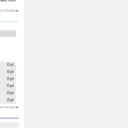
eau, il est
aut de page
0 pt
0 pt
0 pt
0 pt
0 pt
0 pt
aut de page