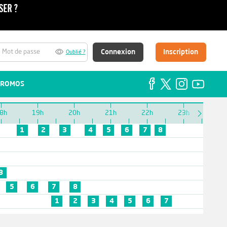
Connexion
Inscription
Oublié ?
ROMOS
8h
19h
20h
21h
22h
23h
1
2
3
4
5
6
7
8
8
5
6
7
8
1
2
3
4
5
6
7