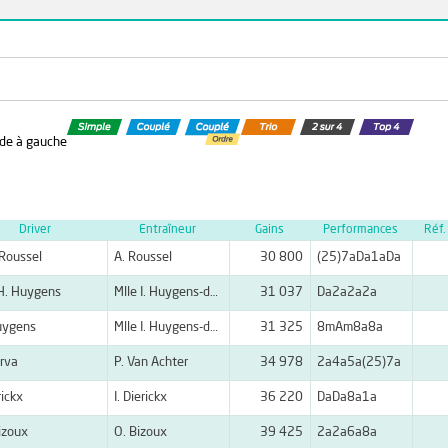
orde à gauche
Driver
Entraîneur
Gains
Performances
Réf.
Roussel
A. Roussel
30 800
(25)7aDa1aDa
 H. Huygens
Mlle I. Huygens-de Witte
31 037
Da2a2a2a
uygens
Mlle I. Huygens-de Witte
31 325
8mAm8a8a
rva
P. Van Achter
34 978
2a4a5a(25)7a
rickx
I. Dierickx
36 220
DaDa8a1a
izoux
O. Bizoux
39 425
2a2a6a8a