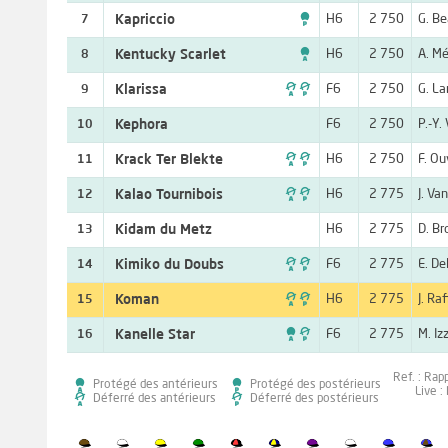

Kapriccio
H6
2 750
G. Be
7

Kentucky Scarlet
H6
2 750
A. Mé
8

Klarissa
F6
2 750
G. L
9
Kephora
F6
2 750
P.-Y.
10

Krack Ter Blekte
H6
2 750
F. Ou
11

Kalao Tournibois
H6
2 775
J. Va
12
Kidam du Metz
H6
2 775
D. Br
13

Kimiko du Doubs
F6
2 775
E. De
14

Koman
H6
2 775
J. Ra
15

Kanelle Star
F6
2 775
M. Iz
16
Ref. : Rap
Protégé des antérieurs
Protégé des postérieurs
Live :
Déferré des antérieurs
Déferré des postérieurs