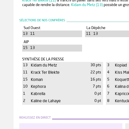
Krack Ter Blekte (11)
a franchi un palier sans ses fers mais il reste 
capable de rendre la distance.
Kidam du Metz (13)
possède un gros
SÉLECTIONS DE NOS CONFRÈRES
Sud Ouest
La Dépêche
13 11
11 13
AIP
15 13
SYNTHÈSE DE LA PRESSE
13
Kidam du Metz
30 pts
3
Kopiad
11
Krack Ter Blekte
22 pts
4
Kiss Ma
15
Koman
16 pts
5
Koquett
10
Kephora
7 pts
6
Kalina d
1
Kabrella
0 pt
7
Kapricci
2
Kaline de Lahaye
0 pt
8
Kentuck
REAGISSEZ EN DIRECT