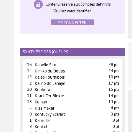
Contenu réservé aux comptes définitifs
Veuillez vous identifier.
SE CONNECTER
SYNTHÈSE DES JOUEURS
16
Kanelle Star
28 pts
14
Kimiko du Doubs
24 pts
12
Kalao Tournibois
18 pts
2
Kaline de Lahaye
17 pts
10
Kephora
15 pts
11
Krack Ter Blekte
13 pts
15
Koman
13 pts
4
Kiss Maker
4 pts
8
Kentucky Scarlet
3 pts
1
Kabrella
0 pt
3
Kopiad
0 pt