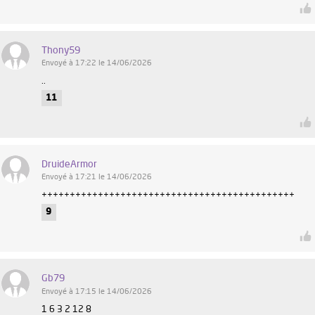
Thony59
Envoyé à 17:22 le 14/06/2026
..
11
DruideArmor
Envoyé à 17:21 le 14/06/2026
+++++++++++++++++++++++++++++++++++++++++++++
9
Gb79
Envoyé à 17:15 le 14/06/2026
1 6 3 2 12 8