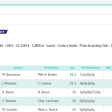
éf.: +28,5 - 21,100 € - 1,800 m - Gazon - Corde à droite - Piste du Jockey-Club - 
Jockey
Entraîneur
Val.
Performances
Réf.
M. Barzalona
Mlle A. Budka
31,5
7p1p0p3p
J. Moutard
C. Lotoux
31,5
4p9p3p0p
A. Baron
A. Baron
31
3p0p8p(25)4p
C. Demuro
Char. Lecrivain
31
0p5p1p1p
M. Grandin
Mme G. Rarick
31
0p0p6p6p