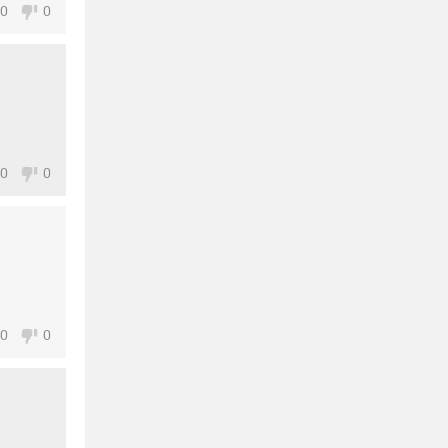
0
0
0
0
0
0