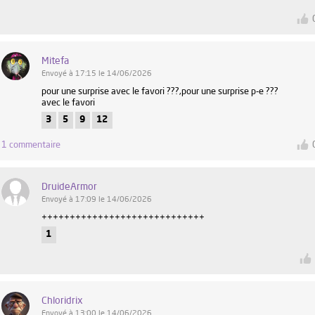
Mitefa
Envoyé à 17:15 le 14/06/2026
pour une surprise avec le favori ???,pour une surprise p-e ???
avec le favori
3
5
9
12
1 commentaire
DruideArmor
Envoyé à 17:09 le 14/06/2026
+++++++++++++++++++++++++++++
1
Chloridrix
Envoyé à 13:00 le 14/06/2026