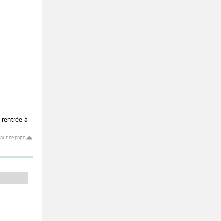
 rentrée à
aut de page