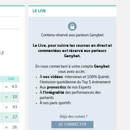
LE LIVE
Contenu réservé aux parieurs Genybet
Le Live, pour suivre les courses en direct et
commentées est réservé aux parieurs
3.2
Genybet.
En vous connectant à votre compte
Genybet
vous avez accès :
À
nos vidéos
: interviews et 100% Quinté,
Live
l'émission quotidienne du Top 5 évènement
4.0
Aux
pronostics
de nos Experts
À
l'intégralité
des performances des
10
partants
À nos paris sportifs
43
Déjà des notres ?
27
SE CONNECTER
26