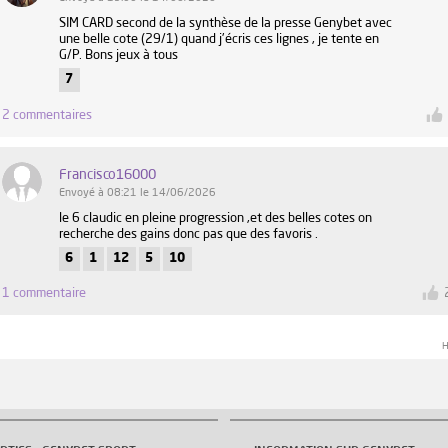
SIM CARD second de la synthèse de la presse Genybet avec
une belle cote (29/1) quand j'écris ces lignes , je tente en
G/P. Bons jeux à tous
7
2 commentaires
Francisco16000
Envoyé à 08:21 le 14/06/2026
le 6 claudic en pleine progression ,et des belles cotes on
recherche des gains donc pas que des favoris .
6
1
12
5
10
1 commentaire
H