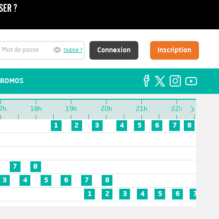
Connexion
Inscription
Oublié ?
ROMOS
7h
18h
19h
20h
21h
22h
23h
1
2
3
4
5
6
7
8
7
8
3
4
5
6
7
8
1
2
3
4
5
6
7