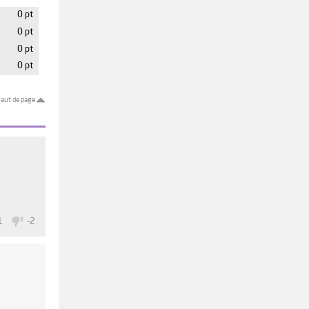
0 pt
0 pt
0 pt
0 pt
aut de page
1
-2