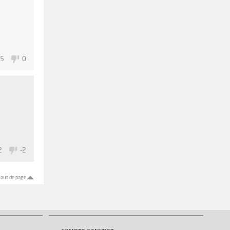
5
0
2
-2
aut de page