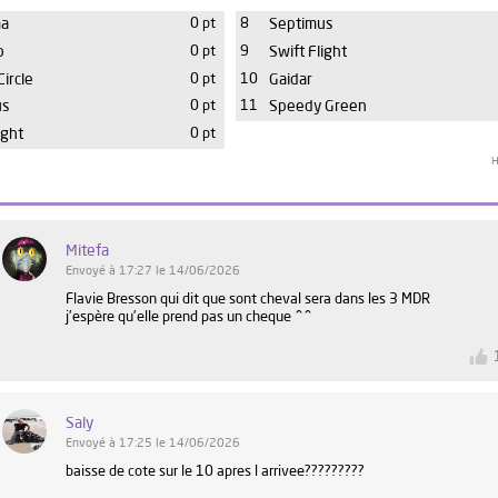
a
0 pt
8
Septimus
o
0 pt
9
Swift Flight
ircle
0 pt
10
Gaidar
us
0 pt
11
Speedy Green
ight
0 pt
H
Mitefa
Envoyé à 17:27 le 14/06/2026
Flavie Bresson qui dit que sont cheval sera dans les 3 MDR
j'espère qu'elle prend pas un cheque ^^
Saly
Envoyé à 17:25 le 14/06/2026
baisse de cote sur le 10 apres l arrivee?????????