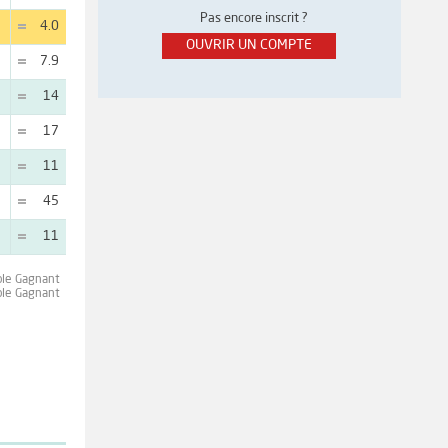
Pas encore inscrit ?
4.0
OUVRIR UN COMPTE
7.9
14
17
11
45
11
ple Gagnant
ple Gagnant