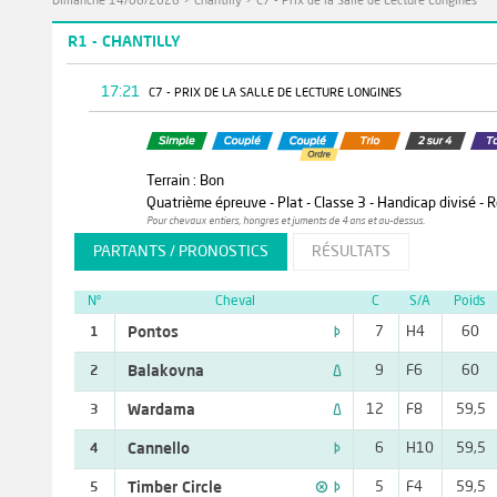
Dimanche 14/06/2026
>
Chantilly
>
C7 - Prix de la Salle de Lecture Longines
R1 - CHANTILLY
17:21
C7 - PRIX DE LA SALLE DE LECTURE LONGINES
Terrain : Bon
Quatrième épreuve - Plat - Classe 3 - Handicap divisé - R
Pour chevaux entiers, hongres et juments de 4 ans et au-dessus.
PARTANTS / PRONOSTICS
RÉSULTATS
N°
Cheval
C
S/A
Poids

Pontos
7
H4
60
1

Balakovna
9
F6
60
2

Wardama
12
F8
59,5
3

Cannello
6
H10
59,5
4


Timber Circle
5
F4
59,5
5