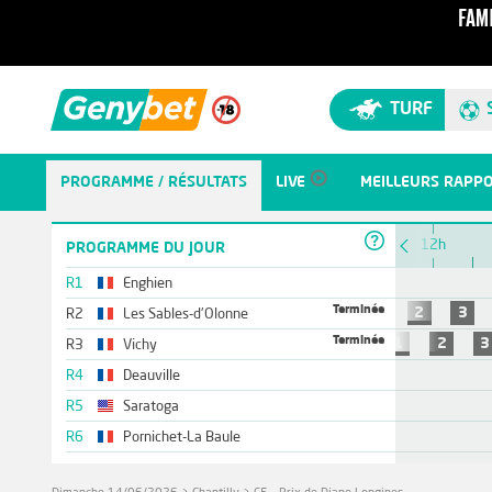
TURF
PROGRAMME / RÉSULTATS
LIVE
MEILLEURS RAPP
11h
12h
PROGRAMME DU JOUR
R1
Enghien
Terminée
1
2
3
R2
Les Sables-d'Olonne
Terminée
1
2
3
R3
Vichy
R4
Deauville
R5
Saratoga
R6
Pornichet-La Baule