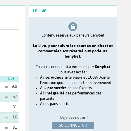
LE LIVE
Contenu réservé aux parieurs Genybet
Le Live, pour suivre les courses en direct et
commentées est réservé aux parieurs
Genybet.
En vous connectant à votre compte
Genybet
vous avez accès :
À
nos vidéos
: interviews et 100% Quinté,
Live
l'émission quotidienne du Top 5 évènement
9.9
Aux
pronostics
de nos Experts
À
l'intégralité
des performances des
67
partants
À nos paris sportifs
31
18
Déjà des notres ?
SE CONNECTER
31