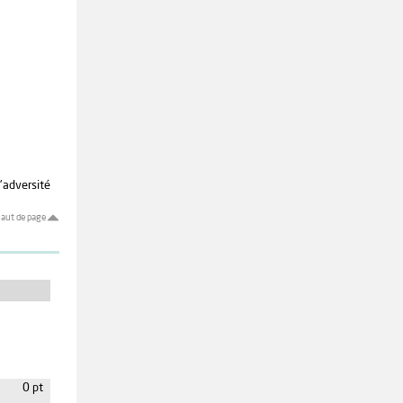
'adversité
aut de page
0 pt