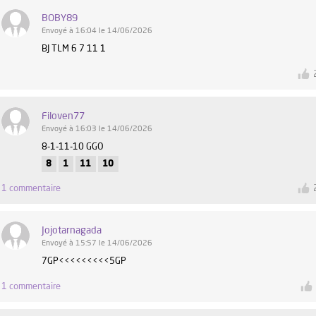
BOBY89
Envoyé à 16:04 le 14/06/2026
BJ TLM 6 7 11 1
Filoven77
Envoyé à 16:03 le 14/06/2026
8-1-11-10 GGO
8
1
11
10
1 commentaire
Jojotarnagada
Envoyé à 15:57 le 14/06/2026
7GP<<<<<<<<<5GP
1 commentaire