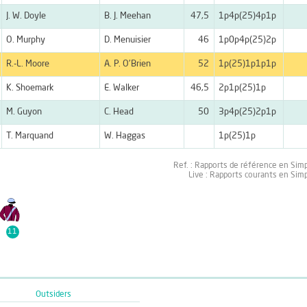
J. W. Doyle
B. J. Meehan
47,5
1p4p(25)4p1p
O. Murphy
D. Menuisier
46
1p0p4p(25)2p
R.-L. Moore
A. P. O'Brien
52
1p(25)1p1p1p
K. Shoemark
E. Walker
46,5
2p1p(25)1p
M. Guyon
C. Head
50
3p4p(25)2p1p
T. Marquand
W. Haggas
1p(25)1p
Ref. : Rapports de référence en Sim
Live : Rapports courants en Sim
11
Outsiders