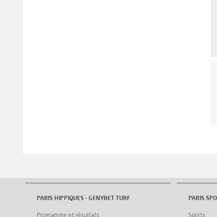
PARIS HIPPIQUES - GENYBET TURF
PARIS SPO
Programme et résultats
Sports