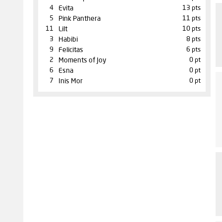
4
Evita
13 pts
5
Pink Panthera
11 pts
11
Lilt
10 pts
3
Habibi
8 pts
9
Felicitas
6 pts
2
Moments of Joy
0 pt
6
Esna
0 pt
7
Inis Mor
0 pt