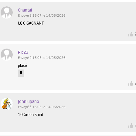
Chantal
Envoyé à 16:07 le 14/06/2026
LE 6 GAGNANT
Ric23
Envoyé à 16:05 le 14/06/2026
placé
8
Johnlupano
Envoyé à 16:05 le 14/06/2026
10 Green Spirit