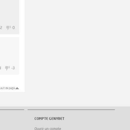
2
0
3
-3
aut de page
COMPTE GENYBET
Ouvrir un compte