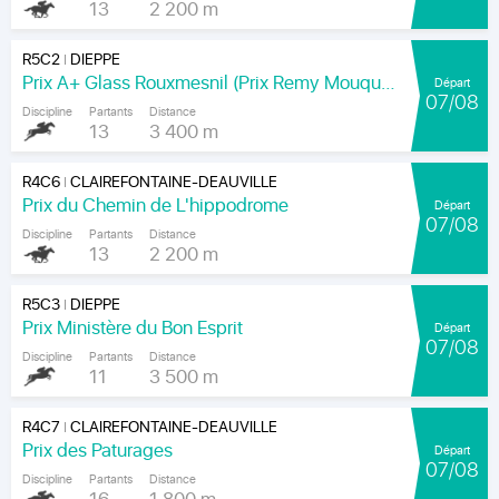
13
2 200 m
R5C2
DIEPPE
|
Prix A+ Glass Rouxmesnil (Prix Remy Mouquet)
Départ
07/08
Discipline
Partants
Distance
13
3 400 m
R4C6
CLAIREFONTAINE-DEAUVILLE
|
Prix du Chemin de L'hippodrome
Départ
07/08
Discipline
Partants
Distance
13
2 200 m
R5C3
DIEPPE
|
Prix Ministère du Bon Esprit
Départ
07/08
Discipline
Partants
Distance
11
3 500 m
R4C7
CLAIREFONTAINE-DEAUVILLE
|
Prix des Paturages
Départ
07/08
Discipline
Partants
Distance