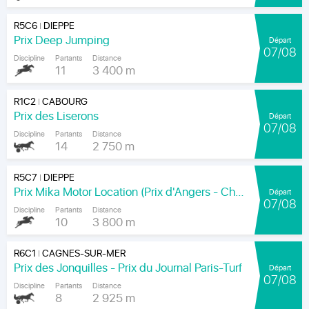
R5C6
DIEPPE
|
Prix Deep Jumping
Départ
07/08
Discipline
Partants
Distance
11
3 400 m
R1C2
CABOURG
|
Prix des Liserons
Départ
07/08
Discipline
Partants
Distance
14
2 750 m
R5C7
DIEPPE
|
Prix Mika Motor Location (Prix d'Angers - Chamionnat Paris-Turf des Apprentis-Jeunes-Jockeys)
Départ
07/08
Discipline
Partants
Distance
10
3 800 m
R6C1
CAGNES-SUR-MER
|
Prix des Jonquilles - Prix du Journal Paris-Turf
Départ
07/08
Discipline
Partants
Distance
8
2 925 m