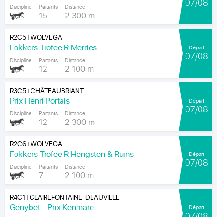
07/08
Discipline
Partants
Distance
15
2 300 m
R2C5
WOLVEGA
|
Fokkers Trofee R Merries
Départ
07/08
Discipline
Partants
Distance
12
2 100 m
R3C5
CHÂTEAUBRIANT
|
Prix Henri Portais
Départ
07/08
Discipline
Partants
Distance
12
2 300 m
R2C6
WOLVEGA
|
Fokkers Trofee R Hengsten & Ruins
Départ
07/08
Discipline
Partants
Distance
7
2 100 m
R4C1
CLAIREFONTAINE-DEAUVILLE
|
Genybet - Prix Kenmare
Départ
07/08