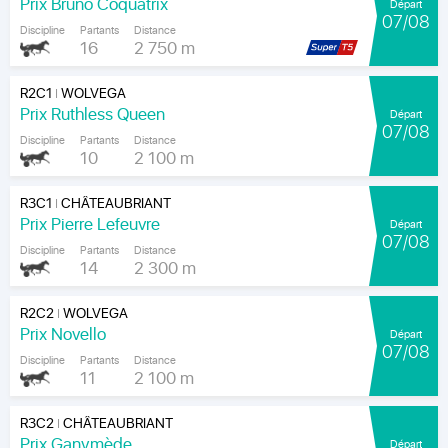
Prix Bruno Coquatrix
Départ
07/08
Discipline
Partants
Distance
16
2 750 m
R2C1
WOLVEGA
|
Prix Ruthless Queen
Départ
07/08
Discipline
Partants
Distance
10
2 100 m
R3C1
CHÂTEAUBRIANT
|
Prix Pierre Lefeuvre
Départ
07/08
Discipline
Partants
Distance
14
2 300 m
R2C2
WOLVEGA
|
Prix Novello
Départ
07/08
Discipline
Partants
Distance
11
2 100 m
R3C2
CHÂTEAUBRIANT
|
Prix Ganymède
Départ