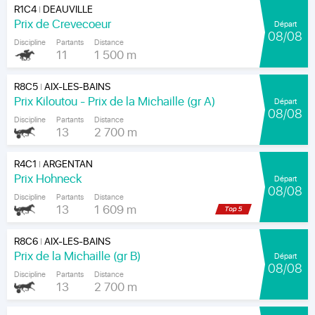
R1C4
DEAUVILLE
|
Prix de Crevecoeur
Départ
08/08
Discipline
Partants
Distance
11
1 500 m
R8C5
AIX-LES-BAINS
|
Prix Kiloutou - Prix de la Michaille (gr A)
Départ
08/08
Discipline
Partants
Distance
13
2 700 m
R4C1
ARGENTAN
|
Prix Hohneck
Départ
08/08
Discipline
Partants
Distance
13
1 609 m
R8C6
AIX-LES-BAINS
|
Prix de la Michaille (gr B)
Départ
08/08
Discipline
Partants
Distance
13
2 700 m