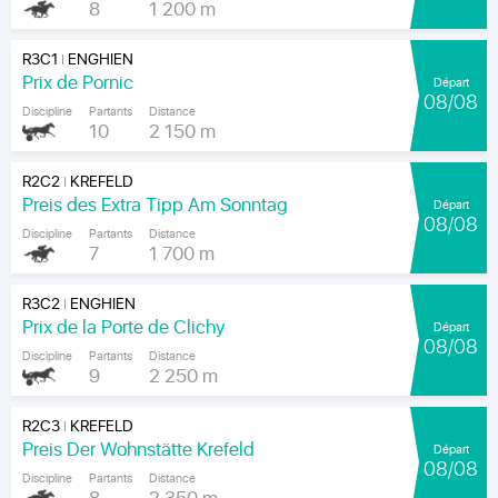
8
1 200 m
R3C1
ENGHIEN
|
Prix de Pornic
Départ
08/08
Discipline
Partants
Distance
10
2 150 m
R2C2
KREFELD
|
Preis des Extra Tipp Am Sonntag
Départ
08/08
Discipline
Partants
Distance
7
1 700 m
R3C2
ENGHIEN
|
Prix de la Porte de Clichy
Départ
08/08
Discipline
Partants
Distance
9
2 250 m
R2C3
KREFELD
|
Preis Der Wohnstätte Krefeld
Départ
08/08
Discipline
Partants
Distance