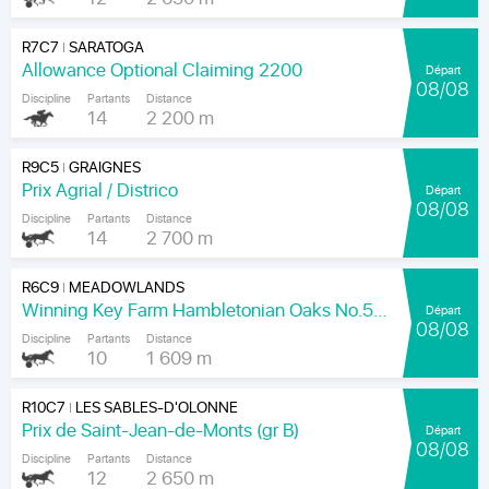
R7C7
SARATOGA
|
Allowance Optional Claiming 2200
Départ
08/08
Discipline
Partants
Distance
14
2 200 m
R9C5
GRAIGNES
|
Prix Agrial / Districo
Départ
08/08
Discipline
Partants
Distance
14
2 700 m
R6C9
MEADOWLANDS
|
Winning Key Farm Hambletonian Oaks No.56 - Final
Départ
08/08
Discipline
Partants
Distance
10
1 609 m
R10C7
LES SABLES-D'OLONNE
|
Prix de Saint-Jean-de-Monts (gr B)
Départ
08/08
Discipline
Partants
Distance
12
2 650 m