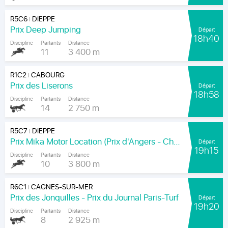
R5C6
DIEPPE
|
Prix Deep Jumping
Départ
18h40
Discipline
Partants
Distance
11
3 400 m
R1C2
CABOURG
|
Prix des Liserons
Départ
18h58
Discipline
Partants
Distance
14
2 750 m
R5C7
DIEPPE
|
Prix Mika Motor Location (Prix d'Angers - Chamionnat Paris-Turf des Apprentis-Jeunes-Jockeys)
Départ
19h15
Discipline
Partants
Distance
10
3 800 m
R6C1
CAGNES-SUR-MER
|
Prix des Jonquilles - Prix du Journal Paris-Turf
Départ
19h20
Discipline
Partants
Distance
8
2 925 m