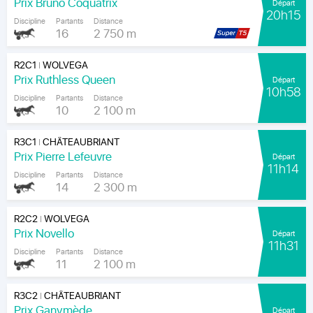
Prix Bruno Coquatrix
Départ
20h15
Discipline
Partants
Distance
16
2 750 m
R2C1
WOLVEGA
|
Prix Ruthless Queen
Départ
10h58
Discipline
Partants
Distance
10
2 100 m
R3C1
CHÂTEAUBRIANT
|
Prix Pierre Lefeuvre
Départ
11h14
Discipline
Partants
Distance
14
2 300 m
R2C2
WOLVEGA
|
Prix Novello
Départ
11h31
Discipline
Partants
Distance
11
2 100 m
R3C2
CHÂTEAUBRIANT
|
Prix Ganymède
Départ