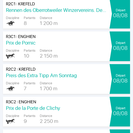
R2C1
KREFELD
|
Rennen des Oberrotweiler Winzervereins. Der Klassiker Am Kaiser.
Départ
08/08
Discipline
Partants
Distance
8
1 200 m
R3C1
ENGHIEN
|
Prix de Pornic
Départ
08/08
Discipline
Partants
Distance
10
2 150 m
R2C2
KREFELD
|
Preis des Extra Tipp Am Sonntag
Départ
08/08
Discipline
Partants
Distance
7
1 700 m
R3C2
ENGHIEN
|
Prix de la Porte de Clichy
Départ
08/08
Discipline
Partants
Distance
9
2 250 m