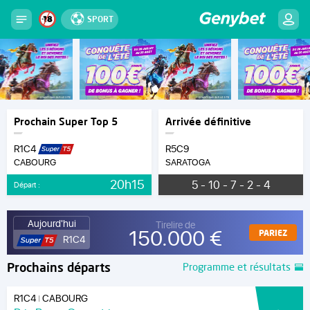
SPORT
Prochain Super Top 5
Arrivée définitive
R1C4
R5C9
CABOURG
SARATOGA
20h15
5 - 10 - 7 - 2 - 4
Départ :
Aujourd'hui
Tirelire de
150.000 €
PARIEZ
R1C4
Prochains départs
Programme et résultats
R1C4
CABOURG
|