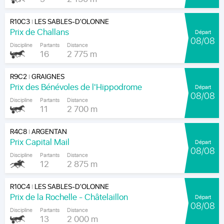
R10C3
LES SABLES-D'OLONNE
|
Prix de Challans
Départ
08/08
Discipline
Partants
Distance
16
2 775 m
R9C2
GRAIGNES
|
Prix des Bénévoles de l'Hippodrome
Départ
08/08
Discipline
Partants
Distance
11
2 700 m
R4C8
ARGENTAN
|
Prix Capital Mail
Départ
08/08
Discipline
Partants
Distance
12
2 875 m
R10C4
LES SABLES-D'OLONNE
|
Prix de la Rochelle - Châtelaillon
Départ
08/08
Discipline
Partants
Distance
13
2 000 m