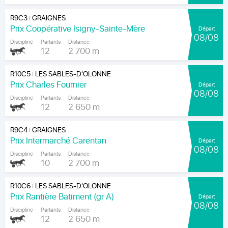
R9C3
GRAIGNES
|
Prix Coopérative Isigny-Sainte-Mère
Départ
08/08
Discipline
Partants
Distance
12
2 700 m
R10C5
LES SABLES-D'OLONNE
|
Prix Charles Fournier
Départ
08/08
Discipline
Partants
Distance
12
2 650 m
R9C4
GRAIGNES
|
Prix Intermarché Carentan
Départ
08/08
Discipline
Partants
Distance
10
2 700 m
R10C6
LES SABLES-D'OLONNE
|
Prix Rantière Batiment (gr A)
Départ
08/08
Discipline
Partants
Distance
12
2 650 m