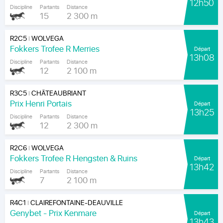
12h50
Discipline
Partants
Distance
15
2 300 m
R2C5
WOLVEGA
|
Fokkers Trofee R Merries
Départ
13h08
Discipline
Partants
Distance
12
2 100 m
R3C5
CHÂTEAUBRIANT
|
Prix Henri Portais
Départ
13h25
Discipline
Partants
Distance
12
2 300 m
R2C6
WOLVEGA
|
Fokkers Trofee R Hengsten & Ruins
Départ
13h42
Discipline
Partants
Distance
7
2 100 m
R4C1
CLAIREFONTAINE-DEAUVILLE
|
Genybet - Prix Kenmare
Départ
13h43