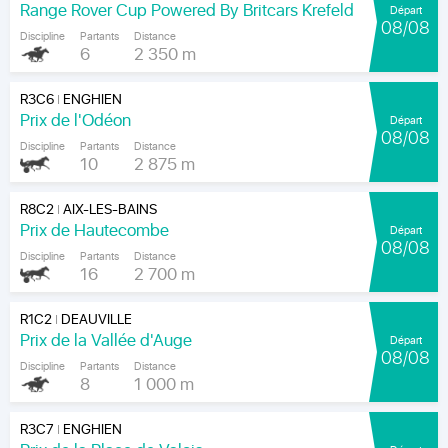
Range Rover Cup Powered By Britcars Krefeld
Départ
08/08
Discipline
Partants
Distance
6
2 350 m
R3C6
ENGHIEN
|
Prix de l'Odéon
Départ
08/08
Discipline
Partants
Distance
10
2 875 m
R8C2
AIX-LES-BAINS
|
Prix de Hautecombe
Départ
08/08
Discipline
Partants
Distance
16
2 700 m
R1C2
DEAUVILLE
|
Prix de la Vallée d'Auge
Départ
08/08
Discipline
Partants
Distance
8
1 000 m
R3C7
ENGHIEN
|