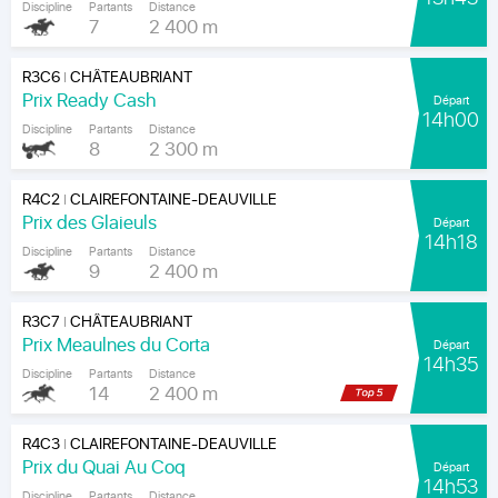
Discipline
Partants
Distance
7
2 400 m
R3C6
CHÂTEAUBRIANT
|
Prix Ready Cash
Départ
14h00
Discipline
Partants
Distance
8
2 300 m
R4C2
CLAIREFONTAINE-DEAUVILLE
|
Prix des Glaieuls
Départ
14h18
Discipline
Partants
Distance
9
2 400 m
R3C7
CHÂTEAUBRIANT
|
Prix Meaulnes du Corta
Départ
14h35
Discipline
Partants
Distance
14
2 400 m
R4C3
CLAIREFONTAINE-DEAUVILLE
|
Prix du Quai Au Coq
Départ
14h53
Discipline
Partants
Distance