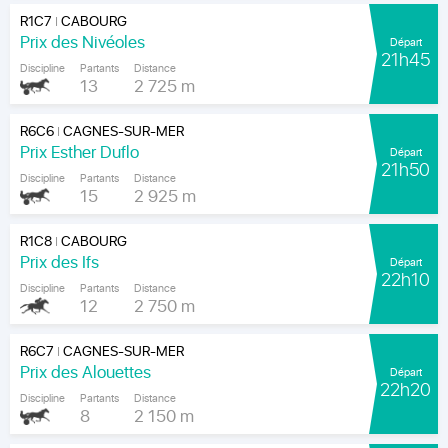
R1C7
CABOURG
|
Prix des Nivéoles
Départ
21h45
Discipline
Partants
Distance
13
2 725 m
R6C6
CAGNES-SUR-MER
|
Prix Esther Duflo
Départ
21h50
Discipline
Partants
Distance
15
2 925 m
R1C8
CABOURG
|
Prix des Ifs
Départ
22h10
Discipline
Partants
Distance
12
2 750 m
R6C7
CAGNES-SUR-MER
|
Prix des Alouettes
Départ
22h20
Discipline
Partants
Distance
8
2 150 m