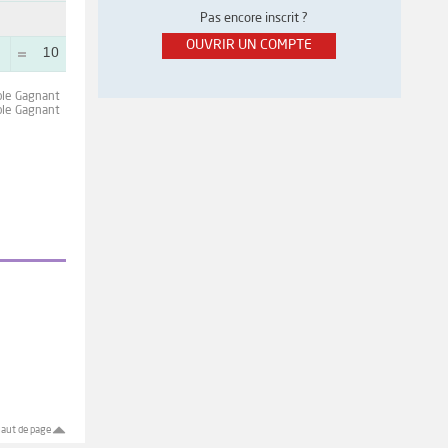
Pas encore inscrit ?
OUVRIR UN COMPTE
10
ple Gagnant
ple Gagnant
aut de page