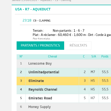
Samedi 13/06/2026
>
Aqueduct
>
C9 - Claiming
USA - R7 - AQUEDUCT
23:18
C9 - CLAIMING
Terrain :
Non-partants : 1 - 6 - 7
Plat - A réclamer - 60,460 € - 1,600 m - Dirt - Corde à g
Pour 4 ans et plus.
PARTANTS / PRONOSTICS
RÉSULTATS
N°
Cheval
C
S/A
Poids
Lonesome Boy
1
Unlimitedpotential
2
M7
55,5
2
Eliminate
3
H5
55,5
3
Reynolds Channel
4
H5
55,5
4
Emirates Road
5
H7
55,5
5
Money Supply
6