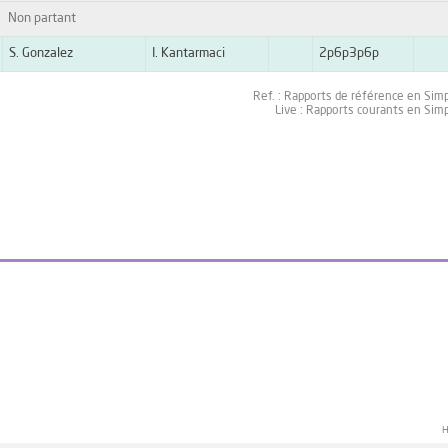
Non partant
S. Gonzalez
I. Kantarmaci
2p6p3p6p
Ref. : Rapports de référence en Sim
Live : Rapports courants en Sim
H