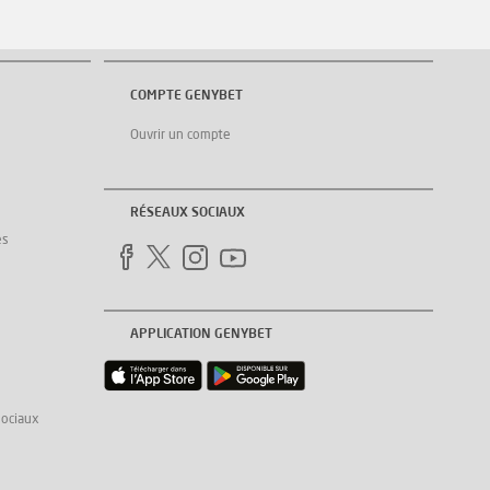
COMPTE GENYBET
Ouvrir un compte
RÉSEAUX SOCIAUX
es
APPLICATION GENYBET
sociaux