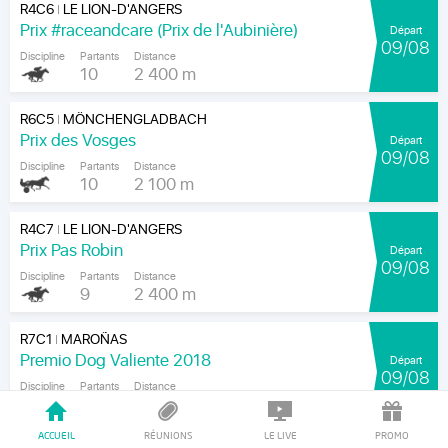
R4C6
LE LION-D'ANGERS
|
Prix #raceandcare (Prix de l'Aubinière)
Départ
09/08
Discipline
Partants
Distance
10
2 400 m
R6C5
MÖNCHENGLADBACH
|
Prix des Vosges
Départ
09/08
Discipline
Partants
Distance
10
2 100 m
R4C7
LE LION-D'ANGERS
|
Prix Pas Robin
Départ
09/08
Discipline
Partants
Distance
9
2 400 m
R7C1
MAROÑAS
|
Premio Dog Valiente 2018
Départ
09/08
Discipline
Partants
Distance
10
2 000 m
ACCUEIL
RÉUNIONS
LE LIVE
PROMO