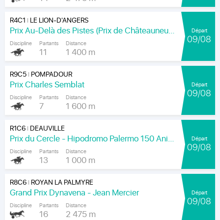
R4C1
LE LION-D'ANGERS
|
Prix Au-Delà des Pistes (Prix de Châteauneuf-sur-Sarthe)
Départ
09/08
Discipline
Partants
Distance
11
1 400 m
R9C5
POMPADOUR
|
Prix Charles Semblat
Départ
09/08
Discipline
Partants
Distance
7
1 600 m
R1C6
DEAUVILLE
|
Prix du Cercle - Hipodromo Palermo 150 Aniversario
Départ
09/08
Discipline
Partants
Distance
13
1 000 m
R8C6
ROYAN LA PALMYRE
|
Grand Prix Dynavena - Jean Mercier
Départ
09/08
Discipline
Partants
Distance
16
2 475 m