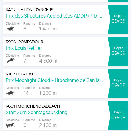
R4C2
LE LION-D'ANGERS
|
Prix des Structures Accreditées ADDP (Prix Léon Carabin)
Départ
09/08
Discipline
Partants
Distance
6
1 400 m
R9C6
POMPADOUR
|
Prix Louis Reillier
Départ
09/08
Discipline
Partants
Distance
7
4 500 m
R1C7
DEAUVILLE
|
Prix Moonlight Cloud - Hipodromo de San Isidro
Départ
09/08
Discipline
Partants
Distance
14
1 200 m
R6C1
MÖNCHENGLADBACH
|
Start Zum Sonntagsausklang
Départ
09/08
Discipline
Partants
Distance
6
2 100 m