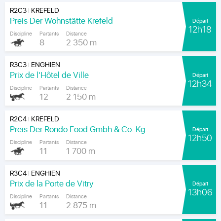
R2C3
KREFELD
|
Preis Der Wohnstätte Krefeld
Départ
12h18
Discipline
Partants
Distance
8
2 350 m
R3C3
ENGHIEN
|
Prix de l'Hôtel de Ville
Départ
12h34
Discipline
Partants
Distance
12
2 150 m
R2C4
KREFELD
|
Preis Der Rondo Food Gmbh & Co. Kg
Départ
12h50
Discipline
Partants
Distance
11
1 700 m
R3C4
ENGHIEN
|
Prix de la Porte de Vitry
Départ
13h06
Discipline
Partants
Distance
11
2 875 m