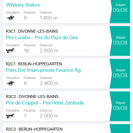
Whitney Stakes
Départ
09/08
Discipline
Partants
Distance
8
1 800 m
R3C1
DIVONNE-LES-BAINS
|
Prix Lurabo - Prix du Pays de Gex
Départ
09/08
Discipline
Partants
Distance
16
2 600 m
R2C1
BERLIN-HOPPEGARTEN
|
Preis Der finum.private Finance Ag
Départ
09/08
Discipline
Partants
Distance
8
2 400 m
R3C2
DIVONNE-LES-BAINS
|
Prix de Coppet - Prix Hôtel Zenitude
Départ
09/08
Discipline
Partants
Distance
7
2 000 m
R2C2
BERLIN-HOPPEGARTEN
|