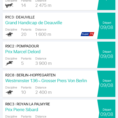
Discipline
Partants
Distance
14
2 475 m
R1C3
DEAUVILLE
|
Grand Handicap de Deauville
Départ
09/08
Discipline
Partants
Distance
20
1 600 m
R9C2
POMPADOUR
|
Prix Marcel Delord
Départ
09/08
Discipline
Partants
Distance
5
3 900 m
R2C8
BERLIN-HOPPEGARTEN
|
Westminster 136¬ Grosser Preis Von Berlin
Départ
09/08
Discipline
Partants
Distance
10
2 400 m
R8C3
ROYAN LA PALMYRE
|
Prix Pierre Sibard
Départ
09/08
Discipline
Partants
Distance