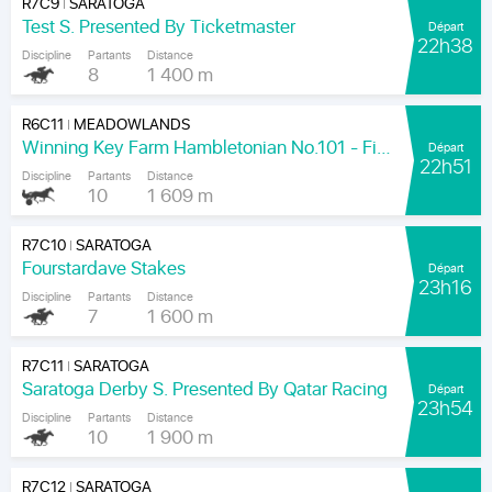
R7C9
SARATOGA
|
Test S. Presented By Ticketmaster
Départ
22h38
Discipline
Partants
Distance
8
1 400 m
R6C11
MEADOWLANDS
|
Winning Key Farm Hambletonian No.101 - Final
Départ
22h51
Discipline
Partants
Distance
10
1 609 m
R7C10
SARATOGA
|
Fourstardave Stakes
Départ
23h16
Discipline
Partants
Distance
7
1 600 m
R7C11
SARATOGA
|
Saratoga Derby S. Presented By Qatar Racing
Départ
23h54
Discipline
Partants
Distance
10
1 900 m
R7C12
SARATOGA
|