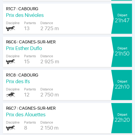
R1C7
CABOURG
|
Prix des Nivéoles
Départ
21h47
Discipline
Partants
Distance
13
2 725 m
R6C6
CAGNES-SUR-MER
|
Prix Esther Duflo
Départ
21h50
Discipline
Partants
Distance
15
2 925 m
R1C8
CABOURG
|
Prix des Ifs
Départ
22h10
Discipline
Partants
Distance
12
2 750 m
R6C7
CAGNES-SUR-MER
|
Prix des Alouettes
Départ
22h20
Discipline
Partants
Distance
8
2 150 m