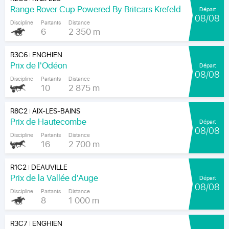
Range Rover Cup Powered By Britcars Krefeld
Départ
08/08
Discipline
Partants
Distance
6
2 350 m
R3C6
ENGHIEN
|
Prix de l'Odéon
Départ
08/08
Discipline
Partants
Distance
10
2 875 m
R8C2
AIX-LES-BAINS
|
Prix de Hautecombe
Départ
08/08
Discipline
Partants
Distance
16
2 700 m
R1C2
DEAUVILLE
|
Prix de la Vallée d'Auge
Départ
08/08
Discipline
Partants
Distance
8
1 000 m
R3C7
ENGHIEN
|