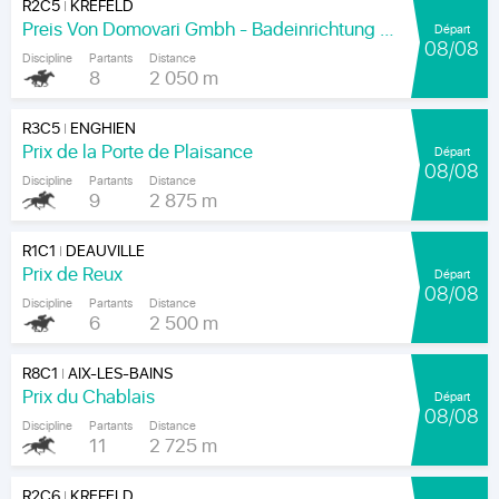
R2C5
KREFELD
|
Preis Von Domovari Gmbh - Badeinrichtung Auf Mass
Départ
08/08
Discipline
Partants
Distance
8
2 050 m
R3C5
ENGHIEN
|
Prix de la Porte de Plaisance
Départ
08/08
Discipline
Partants
Distance
9
2 875 m
R1C1
DEAUVILLE
|
Prix de Reux
Départ
08/08
Discipline
Partants
Distance
6
2 500 m
R8C1
AIX-LES-BAINS
|
Prix du Chablais
Départ
08/08
Discipline
Partants
Distance
11
2 725 m
R2C6
KREFELD
|