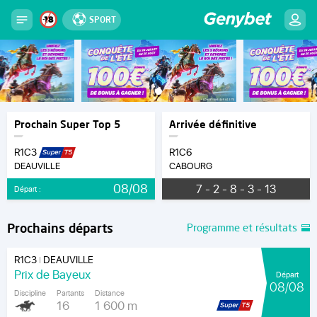
SPORT
Prochain Super Top 5
Arrivée définitive
R1C3
R1C6
DEAUVILLE
CABOURG
08/08
7 - 2 - 8 - 3 - 13
Départ :
Prochains départs
Programme et résultats
R1C3
DEAUVILLE
|
Prix de Bayeux
Départ
08/08
Discipline
Partants
Distance
16
1 600 m