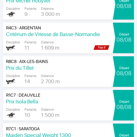
Prix Michel Houyvet
Départ
08/08
Discipline
Partants
Distance
9
3 000 m
R4C3
ARGENTAN
|
Critérium de Vitesse de Basse-Normandie
Départ
08/08
Discipline
Partants
Distance
11
1 609 m
R8C8
AIX-LES-BAINS
|
Prix du Tillet
Départ
08/08
Discipline
Partants
Distance
14
2 700 m
R1C7
DEAUVILLE
|
Prix Isola Bella
Départ
08/08
Discipline
Partants
Distance
10
1 500 m
R7C1
SARATOGA
|
Maiden Special Weight 1300
Départ