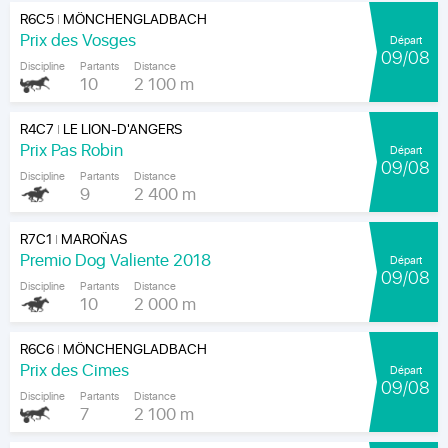
R6C5
MÖNCHENGLADBACH
|
Prix des Vosges
Départ
09/08
Discipline
Partants
Distance
10
2 100 m
R4C7
LE LION-D'ANGERS
|
Prix Pas Robin
Départ
09/08
Discipline
Partants
Distance
9
2 400 m
R7C1
MAROÑAS
|
Premio Dog Valiente 2018
Départ
09/08
Discipline
Partants
Distance
10
2 000 m
R6C6
MÖNCHENGLADBACH
|
Prix des Cimes
Départ
09/08
Discipline
Partants
Distance
7
2 100 m