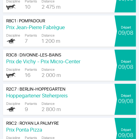
Discipline
Partants
Distance
10
2 475 m
R8C1
POMPADOUR
|
Prix Jean-Pierre Fabrègue
Départ
09/08
Discipline
Partants
Distance
7
1 200 m
R3C8
DIVONNE-LES-BAINS
|
Prix de Vichy - Prix Micro-Center
Départ
09/08
Discipline
Partants
Distance
16
2 000 m
R2C7
BERLIN-HOPPEGARTEN
|
Hoppegartener Steherpreis
Départ
09/08
Discipline
Partants
Distance
9
2 800 m
R9C2
ROYAN LA PALMYRE
|
Prix Ponta Pizza
Départ
09/08
Discipline
Partants
Distance