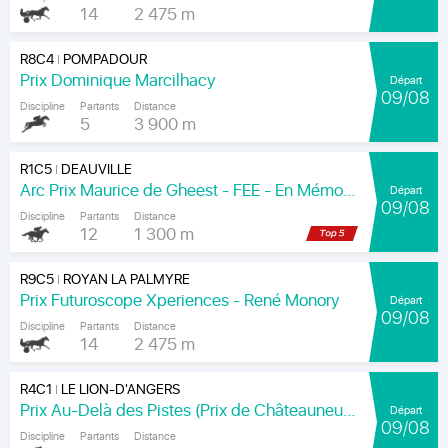
14
2 475 m
R8C4
POMPADOUR
|
Prix Dominique Marcilhacy
Départ
09/08
Discipline
Partants
Distance
5
3 900 m
R1C5
DEAUVILLE
|
Arc Prix Maurice de Gheest - FEE - En Mémoire de Louis Romanet
Départ
09/08
Discipline
Partants
Distance
12
1 300 m
R9C5
ROYAN LA PALMYRE
|
Prix Futuroscope Xperiences - René Monory
Départ
09/08
Discipline
Partants
Distance
14
2 475 m
R4C1
LE LION-D'ANGERS
|
Prix Au-Delà des Pistes (Prix de Châteauneuf-sur-Sarthe)
Départ
09/08
Discipline
Partants
Distance