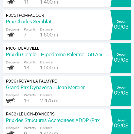
11
1 400 m
R8C5
POMPADOUR
|
Prix Charles Semblat
Départ
09/08
Discipline
Partants
Distance
7
1 600 m
R1C6
DEAUVILLE
|
Prix du Cercle - Hipodromo Palermo 150 Aniversario
Départ
09/08
Discipline
Partants
Distance
13
1 000 m
R9C6
ROYAN LA PALMYRE
|
Grand Prix Dynavena - Jean Mercier
Départ
09/08
Discipline
Partants
Distance
16
2 475 m
R4C2
LE LION-D'ANGERS
|
Prix des Structures Accreditées ADDP (Prix Léon Carabin)
Départ
09/08
Discipline
Partants
Distance
6
1 400 m