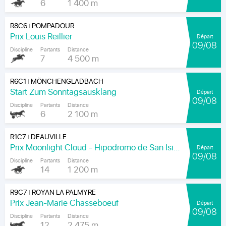
6
1 400 m
R8C6
POMPADOUR
|
Prix Louis Reillier
Départ
09/08
Discipline
Partants
Distance
7
4 500 m
R6C1
MÖNCHENGLADBACH
|
Start Zum Sonntagsausklang
Départ
09/08
Discipline
Partants
Distance
6
2 100 m
R1C7
DEAUVILLE
|
Prix Moonlight Cloud - Hipodromo de San Isidro
Départ
09/08
Discipline
Partants
Distance
14
1 200 m
R9C7
ROYAN LA PALMYRE
|
Prix Jean-Marie Chasseboeuf
Départ
09/08
Discipline
Partants
Distance
12
2 475 m