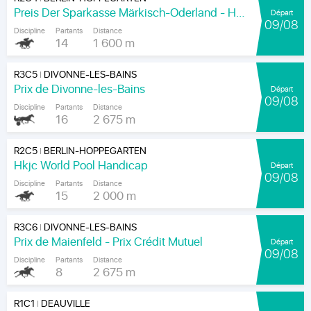
Preis Der Sparkasse Märkisch-Oderland - Hkjc World Pool Trophy
Départ
09/08
Discipline
Partants
Distance
14
1 600 m
R3C5
DIVONNE-LES-BAINS
|
Prix de Divonne-les-Bains
Départ
09/08
Discipline
Partants
Distance
16
2 675 m
R2C5
BERLIN-HOPPEGARTEN
|
Hkjc World Pool Handicap
Départ
09/08
Discipline
Partants
Distance
15
2 000 m
R3C6
DIVONNE-LES-BAINS
|
Prix de Maienfeld - Prix Crédit Mutuel
Départ
09/08
Discipline
Partants
Distance
8
2 675 m
R1C1
DEAUVILLE
|