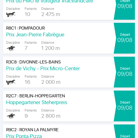
Prix du PMU le Voltigeur #raceandcare
Départ
09/08
Discipline
Partants
Distance
10
2 475 m
R8C1
POMPADOUR
|
Prix Jean-Pierre Fabrègue
Départ
09/08
Discipline
Partants
Distance
7
1 200 m
R3C8
DIVONNE-LES-BAINS
|
Prix de Vichy - Prix Micro-Center
Départ
09/08
Discipline
Partants
Distance
16
2 000 m
R2C7
BERLIN-HOPPEGARTEN
|
Hoppegartener Steherpreis
Départ
09/08
Discipline
Partants
Distance
9
2 800 m
R9C2
ROYAN LA PALMYRE
|
Prix Ponta Pizza
Départ