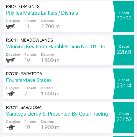
R9C7
GRAIGNES
|
Prix les Maîtres Laitiers / Disfrais
Départ
22h38
Discipline
Partants
Distance
11
2 700 m
R6C11
MEADOWLANDS
|
Winning Key Farm Hambletonian No.101 - Final
Départ
22h51
Discipline
Partants
Distance
10
1 609 m
R7C10
SARATOGA
|
Fourstardave Stakes
Départ
23h14
Discipline
Partants
Distance
7
1 600 m
R7C11
SARATOGA
|
Saratoga Derby S. Presented By Qatar Racing
Départ
23h52
Discipline
Partants
Distance
10
1 900 m