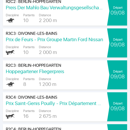
R2C2
BERLIN-HOPPEGARTEN
|
Preis Der Mahlo Bau Verwaltungsgesellschaft Mbh
Départ
09/08
Discipline
Partants
Distance
10
2 200 m
R3C3
DIVONNE-LES-BAINS
|
Prix de Feurs - Prix Groupe Martin Ford Nissan
Départ
09/08
Discipline
Partants
Distance
10
2 000 m
R2C3
BERLIN-HOPPEGARTEN
|
Hoppegartener Fliegerpreis
Départ
09/08
Discipline
Partants
Distance
8
1 200 m
R3C4
DIVONNE-LES-BAINS
|
Prix Saint-Genis Pouilly - Prix Département Ain
Départ
09/08
Discipline
Partants
Distance
16
2 675 m
R2C4
BERLIN-HOPPEGARTEN
|