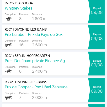
R7C12
SARATOGA
|
Whitney Stakes
Départ
09/08
Discipline
Partants
Distance
8
1 800 m
R3C1
DIVONNE-LES-BAINS
|
Prix Lurabo - Prix du Pays de Gex
Départ
09/08
Discipline
Partants
Distance
16
2 600 m
R2C1
BERLIN-HOPPEGARTEN
|
Preis Der finum.private Finance Ag
Départ
09/08
Discipline
Partants
Distance
8
2 400 m
R3C2
DIVONNE-LES-BAINS
|
Prix de Coppet - Prix Hôtel Zenitude
Départ
09/08
Discipline
Partants
Distance
7
2 000 m