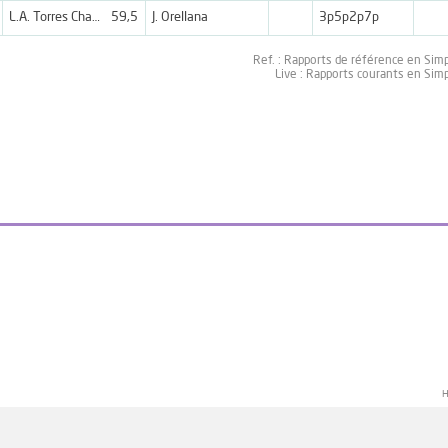
L.A. Torres Chamorro
59,5
J. Orellana
3p5p2p7p
Ref. : Rapports de référence en Sim
Live : Rapports courants en Sim
H