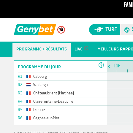
TURF
PROGRAMME / RÉSULTATS
LIVE
MEILLEURS RAPP
10h
PROGRAMME DU JOUR
R1
Cabourg
R2
Wolvega
R3
Châteaubriant [Matinée]
R4
Clairefontaine-Deauville
R5
Dieppe
R6
Cagnes-sur-Mer