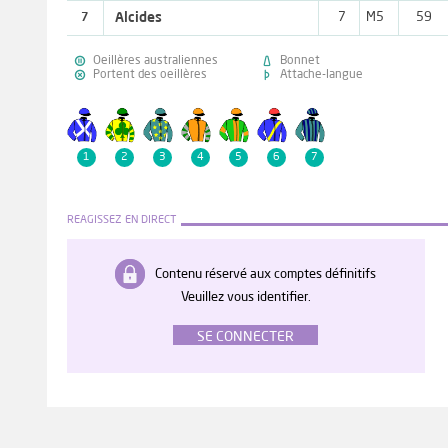
Alcides
7
M5
59
7


Oeillères australiennes
Bonnet


Portent des oeillères
Attache-langue
1
2
3
4
5
6
7
REAGISSEZ EN DIRECT
Contenu réservé aux comptes définitifs
Veuillez vous identifier.
SE CONNECTER