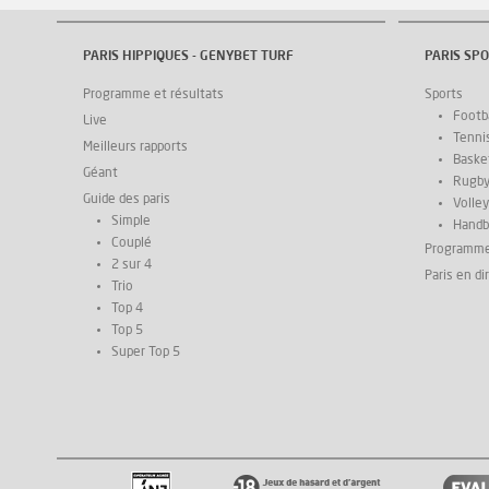
PARIS HIPPIQUES - GENYBET TURF
PARIS SPO
Programme et résultats
Sports
Footba
Live
Tenni
Meilleurs rapports
Basket
Géant
Rugb
Guide des paris
Volley
Simple
Handb
Couplé
Programm
2 sur 4
Paris en di
Trio
Top 4
Top 5
Super Top 5