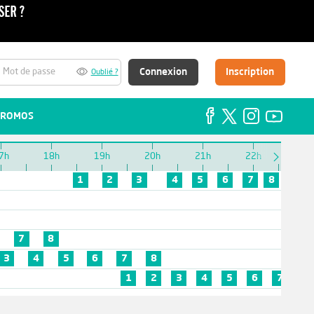
Connexion
Inscription
Oublié ?
ROMOS
7h
18h
19h
20h
21h
22h
23h
1
2
3
4
5
6
7
8
7
8
3
4
5
6
7
8
1
2
3
4
5
6
7