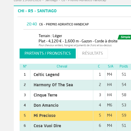
Lundi 15/06/2026
>
Santiago
>
C6 - Premio Adriatico Handicap
CHI - R5 - SANTIAGO
20:40
C6 - PREMIO ADRIATICO HANDICAP
Terrain : Léger
Plat - 4,120 € - 1,600 m - Gazon - Corde à droite
Pour chevaux entiers, hongres et juments de 3 ans et au-dessus.
PARTANTS / PRONOSTICS
RÉSULTATS
N°
Cheval
C
S/A
Poids
Celtic Legend
1
M4
51
1
Harmony Of The Sea
2
H4
54
2
Cinque Terre
3
H4
58
3
Don Amancio
4
M6
53
4
Mi Precioso
5
M4
59
5
Cosa Vuoi Dire
6
M4
51
6