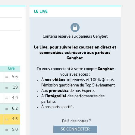
LE LIVE
Contenu réservé aux parieurs Genybet
Le Live, pour suivre les courses en direct et
commentées est réservé aux parieurs
Genybet.
Live
En vous connectant à votre compte
Genybet
vous avez accès :
5.6
À
nos vidéos
: interviews et 100% Quinté,
l'émission quotidienne du Top 5 évènement
19
Aux
pronostics
de nos Experts
À
l'intégralité
des performances des
4.9
partants
À nos paris sportifs
6.2
4.5
Déjà des notres ?
SE CONNECTER
5.0