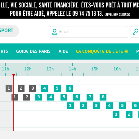
SPORT
ORTS
GUIDE DES PARIS
AIDE
LA CONQUÊTE DE L'ETÉ ☀️
P
11h
12h
13h
14h
15h
16h
1
1
2
3
4
5
6
1
2
3
4
5
6
7
8
1
2
3
4
5
6
1
2