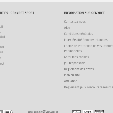
RTIFS - GENYBET SPORT
INFORMATION SUR GENYBET
Contactez-nous
ll
Aide
s
Conditions générales
ball
Index égalité Femmes-Hommes
y
Charte de Protection de vos Donné
ball
Personnelles
all
Gérer mes cookies
e
Jeu responsable
rect
Réglement des offres
Plan du site
Affiliation
Réglement jeux concours réseaux 