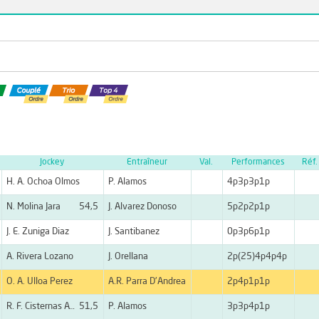
Jockey
Entraîneur
Val.
Performances
Réf.
H. A. Ochoa Olmos
P. Alamos
4p3p3p1p
N. Molina Jara
54,5
J. Alvarez Donoso
5p2p2p1p
J. E. Zuniga Diaz
J. Santibanez
0p3p6p1p
A. Rivera Lozano
J. Orellana
2p(25)4p4p4p
O. A. Ulloa Perez
A.R. Parra D'Andrea
2p4p1p1p
R. F. Cisternas Ayala
51,5
P. Alamos
3p3p4p1p