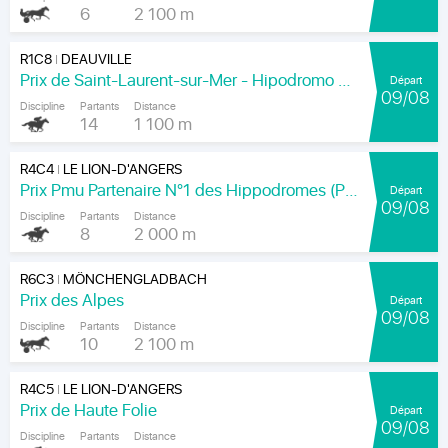
6
2 100 m
R1C8
DEAUVILLE
|
Prix de Saint-Laurent-sur-Mer - Hipodromo de Maronas
Départ
09/08
Discipline
Partants
Distance
14
1 100 m
R4C4
LE LION-D'ANGERS
|
Prix Pmu Partenaire N°1 des Hippodromes (Prix du Moulin de Varennes)
Départ
09/08
Discipline
Partants
Distance
8
2 000 m
R6C3
MÖNCHENGLADBACH
|
Prix des Alpes
Départ
09/08
Discipline
Partants
Distance
10
2 100 m
R4C5
LE LION-D'ANGERS
|
Prix de Haute Folie
Départ
09/08
Discipline
Partants
Distance