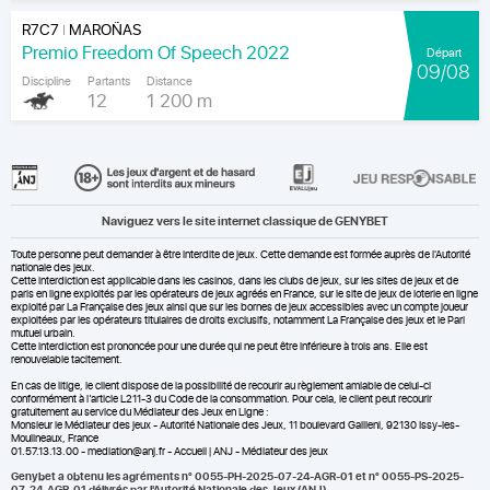
R7C7
MAROÑAS
|
Premio Freedom Of Speech 2022
Départ
09/08
Discipline
Partants
Distance
12
1 200 m
Naviguez vers le site internet classique de GENYBET
Toute personne peut demander à être interdite de jeux. Cette demande est formée auprès de l'Autorité
nationale des jeux.
Cette interdiction est applicable dans les casinos, dans les clubs de jeux, sur les sites de jeux et de
paris en ligne exploités par les opérateurs de jeux agréés en France, sur le site de jeux de loterie en ligne
exploité par La Française des jeux ainsi que sur les bornes de jeux accessibles avec un compte joueur
exploitées par les opérateurs titulaires de droits exclusifs, notamment La Française des jeux et le Pari
mutuel urbain.
Cette interdiction est prononcée pour une durée qui ne peut être inférieure à trois ans. Elle est
renouvelable tacitement.
En cas de litige, le client dispose de la possibilité de recourir au règlement amiable de celui-ci
conformément à l’article L211-3 du Code de la consommation. Pour cela, le client peut recourir
gratuitement au service du Médiateur des Jeux en Ligne :
Monsieur le Médiateur des jeux - Autorité Nationale des Jeux, 11 boulevard Gallieni, 92130 Issy-les-
Moulineaux, France
01.57.13.13.00 - mediation@anj.fr -
Accueil | ANJ - Médiateur des jeux
Genybet a obtenu les agréments n° 0055-PH-2025-07-24-AGR-01 et n° 0055-PS-2025-
07-24-AGR-01 délivrés par l'Autorité Nationale des Jeux (ANJ)