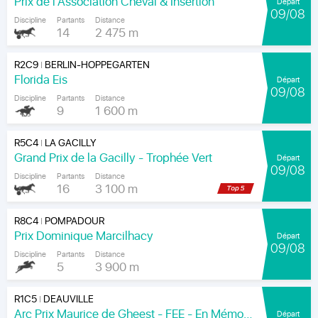
Prix de l'Association Cheval & Insertion
Départ
09/08
Discipline
Partants
Distance
14
2 475 m
R2C9
BERLIN-HOPPEGARTEN
|
Florida Eis
Départ
09/08
Discipline
Partants
Distance
9
1 600 m
R5C4
LA GACILLY
|
Grand Prix de la Gacilly - Trophée Vert
Départ
09/08
Discipline
Partants
Distance
16
3 100 m
R8C4
POMPADOUR
|
Prix Dominique Marcilhacy
Départ
09/08
Discipline
Partants
Distance
5
3 900 m
R1C5
DEAUVILLE
|
Arc Prix Maurice de Gheest - FEE - En Mémoire de Louis Romanet
Départ