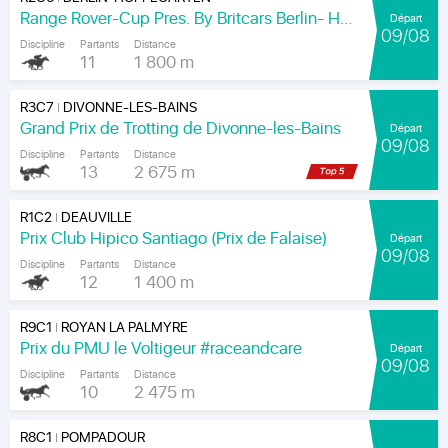
Range Rover-Cup Pres. By Britcars Berlin- Hoppegartener Stutenp.
Départ
09/08
Discipline
Partants
Distance
11
1 800 m
R3C7
DIVONNE-LES-BAINS
|
Grand Prix de Trotting de Divonne-les-Bains
Départ
09/08
Discipline
Partants
Distance
13
2 675 m
R1C2
DEAUVILLE
|
Prix Club Hipico Santiago (Prix de Falaise)
Départ
09/08
Discipline
Partants
Distance
12
1 400 m
R9C1
ROYAN LA PALMYRE
|
Prix du PMU le Voltigeur #raceandcare
Départ
09/08
Discipline
Partants
Distance
10
2 475 m
R8C1
POMPADOUR
|