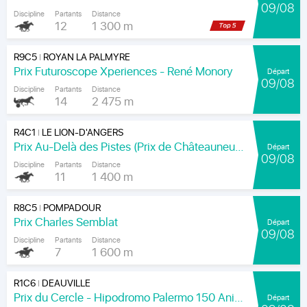
09/08
Discipline
Partants
Distance
12
1 300 m
R9C5
ROYAN LA PALMYRE
|
Prix Futuroscope Xperiences - René Monory
Départ
09/08
Discipline
Partants
Distance
14
2 475 m
R4C1
LE LION-D'ANGERS
|
Prix Au-Delà des Pistes (Prix de Châteauneuf-sur-Sarthe)
Départ
09/08
Discipline
Partants
Distance
11
1 400 m
R8C5
POMPADOUR
|
Prix Charles Semblat
Départ
09/08
Discipline
Partants
Distance
7
1 600 m
R1C6
DEAUVILLE
|
Prix du Cercle - Hipodromo Palermo 150 Aniversario
Départ