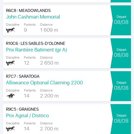
R6C8
MEADOWLANDS
|
John Cashman Memorial
Départ
08/08
Discipline
Partants
Distance
9
1 609 m
R10C6
LES SABLES-D'OLONNE
|
Prix Rantière Batiment (gr A)
Départ
08/08
Discipline
Partants
Distance
12
2 650 m
R7C7
SARATOGA
|
Allowance Optional Claiming 2200
Départ
08/08
Discipline
Partants
Distance
14
2 200 m
R9C5
GRAIGNES
|
Prix Agrial / Districo
Départ
08/08
Discipline
Partants
Distance
14
2 700 m