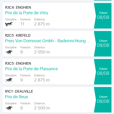
R3C4
ENGHIEN
|
Prix de la Porte de Vitry
Départ
08/08
Discipline
Partants
Distance
11
2 875 m
R2C5
KREFELD
|
Preis Von Domovari Gmbh - Badeinrichtung Auf Mass
Départ
08/08
Discipline
Partants
Distance
8
2 050 m
R3C5
ENGHIEN
|
Prix de la Porte de Plaisance
Départ
08/08
Discipline
Partants
Distance
9
2 875 m
R1C1
DEAUVILLE
|
Prix de Reux
Départ
08/08
Discipline
Partants
Distance
6
2 500 m