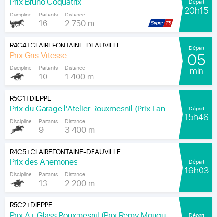
Prix Bruno Coquatrix
Départ
20h15
Discipline
Partants
Distance
16
2 750 m
R4C4
CLAIREFONTAINE-DEAUVILLE
|
Départ
Prix Gris Vitesse
05
Discipline
Partants
Distance
min
10
1 400 m
R5C1
DIEPPE
|
Prix du Garage l'Atelier Rouxmesnil (Prix Lands End)
Départ
15h46
Discipline
Partants
Distance
9
3 400 m
R4C5
CLAIREFONTAINE-DEAUVILLE
|
Prix des Anemones
Départ
16h03
Discipline
Partants
Distance
13
2 200 m
R5C2
DIEPPE
|
Prix A+ Glass Rouxmesnil (Prix Remy Mouquet)
Départ