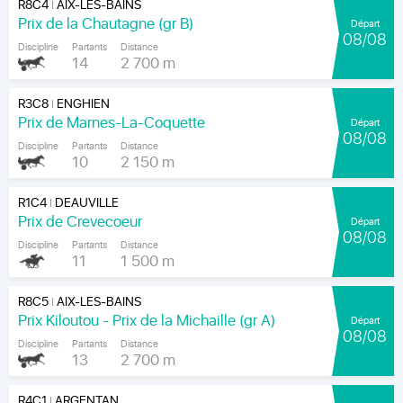
R8C4
AIX-LES-BAINS
|
Prix de la Chautagne (gr B)
Départ
08/08
Discipline
Partants
Distance
14
2 700 m
R3C8
ENGHIEN
|
Prix de Marnes-La-Coquette
Départ
08/08
Discipline
Partants
Distance
10
2 150 m
R1C4
DEAUVILLE
|
Prix de Crevecoeur
Départ
08/08
Discipline
Partants
Distance
11
1 500 m
R8C5
AIX-LES-BAINS
|
Prix Kiloutou - Prix de la Michaille (gr A)
Départ
08/08
Discipline
Partants
Distance
13
2 700 m
R4C1
ARGENTAN
|