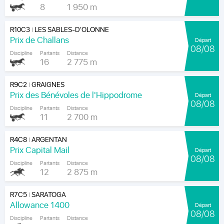
8
1 950 m
R10C3
LES SABLES-D'OLONNE
|
Prix de Challans
Départ
08/08
Discipline
Partants
Distance
16
2 775 m
R9C2
GRAIGNES
|
Prix des Bénévoles de l'Hippodrome
Départ
08/08
Discipline
Partants
Distance
11
2 700 m
R4C8
ARGENTAN
|
Prix Capital Mail
Départ
08/08
Discipline
Partants
Distance
12
2 875 m
R7C5
SARATOGA
|
Allowance 1400
Départ
08/08
Discipline
Partants
Distance