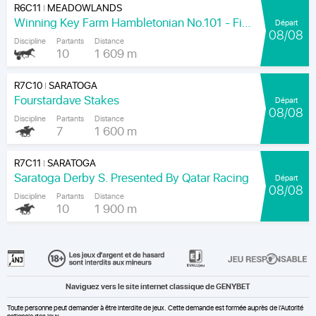
R6C11
MEADOWLANDS
|
Winning Key Farm Hambletonian No.101 - Final
Départ
08/08
Discipline
Partants
Distance
10
1 609 m
R7C10
SARATOGA
|
Fourstardave Stakes
Départ
08/08
Discipline
Partants
Distance
7
1 600 m
R7C11
SARATOGA
|
Saratoga Derby S. Presented By Qatar Racing
Départ
08/08
Discipline
Partants
Distance
10
1 900 m
Naviguez vers le site internet classique de GENYBET
Toute personne peut demander à être interdite de jeux. Cette demande est formée auprès de l'Autorité