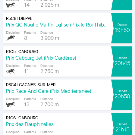
14
2 925 m
R5C8
DIEPPE
|
Prix QG Nautic Martin-Eglise (Prix le Roi Thibault)
Départ
19h50
Discipline
Partants
Distance
8
3 900 m
R1C5
CABOURG
|
Prix Cabourg Jet (Prix Cardères)
Départ
20h45
Discipline
Partants
Distance
11
2 750 m
R6C4
CAGNES-SUR-MER
|
Prix Race And Care (Prix Mediterranée)
Départ
20h50
Discipline
Partants
Distance
13
2 700 m
R1C6
CABOURG
|
Prix des Dauphinelles
Départ
21h15
Discipline
Partants
Distance