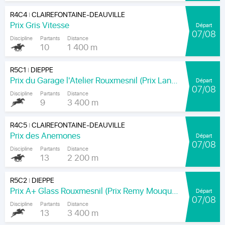
R4C4
CLAIREFONTAINE-DEAUVILLE
|
Prix Gris Vitesse
Départ
07/08
Discipline
Partants
Distance
10
1 400 m
R5C1
DIEPPE
|
Prix du Garage l'Atelier Rouxmesnil (Prix Lands End)
Départ
07/08
Discipline
Partants
Distance
9
3 400 m
R4C5
CLAIREFONTAINE-DEAUVILLE
|
Prix des Anemones
Départ
07/08
Discipline
Partants
Distance
13
2 200 m
R5C2
DIEPPE
|
Prix A+ Glass Rouxmesnil (Prix Remy Mouquet)
Départ
07/08
Discipline
Partants
Distance
13
3 400 m