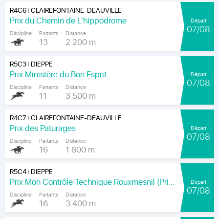
R4C6
CLAIREFONTAINE-DEAUVILLE
|
Prix du Chemin de L'hippodrome
Départ
07/08
Discipline
Partants
Distance
13
2 200 m
R5C3
DIEPPE
|
Prix Ministère du Bon Esprit
Départ
07/08
Discipline
Partants
Distance
11
3 500 m
R4C7
CLAIREFONTAINE-DEAUVILLE
|
Prix des Paturages
Départ
07/08
Discipline
Partants
Distance
16
1 800 m
R5C4
DIEPPE
|
Prix Mon Contrôle Technique Rouxmesnil (Prix Jean de la Rochefoucauld)
Départ
07/08
Discipline
Partants
Distance
16
3 400 m