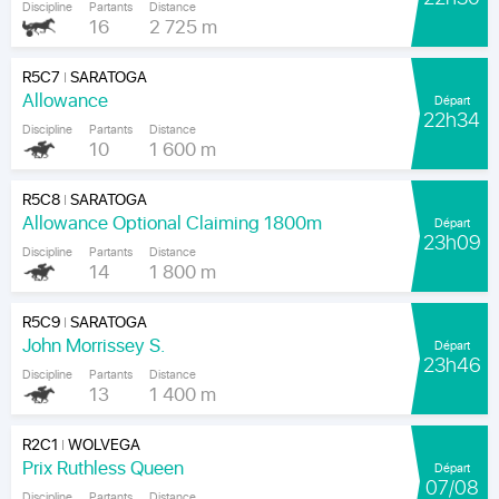
Discipline
Partants
Distance
16
2 725 m
R5C7
SARATOGA
|
Allowance
Départ
22h34
Discipline
Partants
Distance
10
1 600 m
R5C8
SARATOGA
|
Allowance Optional Claiming 1800m
Départ
23h09
Discipline
Partants
Distance
14
1 800 m
R5C9
SARATOGA
|
John Morrissey S.
Départ
23h46
Discipline
Partants
Distance
13
1 400 m
R2C1
WOLVEGA
|
Prix Ruthless Queen
Départ
07/08
Discipline
Partants
Distance