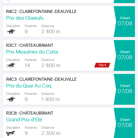
R4C2
CLAIREFONTAINE-DEAUVILLE
|
Prix des Glaieuls
Départ
07/08
Discipline
Partants
Distance
9
2 400 m
R3C7
CHÂTEAUBRIANT
|
Prix Meaulnes du Corta
Départ
07/08
Discipline
Partants
Distance
14
2 400 m
R4C3
CLAIREFONTAINE-DEAUVILLE
|
Prix du Quai Au Coq
Départ
07/08
Discipline
Partants
Distance
9
1 400 m
R3C8
CHÂTEAUBRIANT
|
Grand Prix d'Eté
Départ
07/08
Discipline
Partants
Distance
9
2 300 m