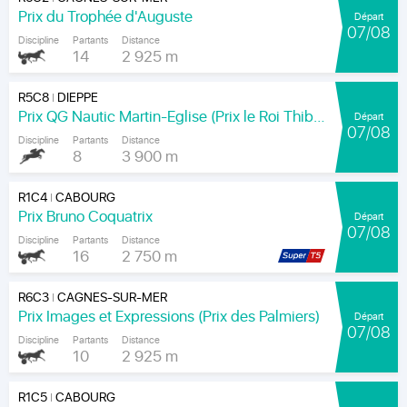
Prix du Trophée d'Auguste
Départ
07/08
Discipline
Partants
Distance
14
2 925 m
R5C8
DIEPPE
|
Prix QG Nautic Martin-Eglise (Prix le Roi Thibault)
Départ
07/08
Discipline
Partants
Distance
8
3 900 m
R1C4
CABOURG
|
Prix Bruno Coquatrix
Départ
07/08
Discipline
Partants
Distance
16
2 750 m
R6C3
CAGNES-SUR-MER
|
Prix Images et Expressions (Prix des Palmiers)
Départ
07/08
Discipline
Partants
Distance
10
2 925 m
R1C5
CABOURG
|