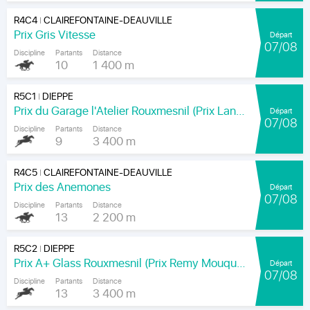
R4C4
CLAIREFONTAINE-DEAUVILLE
|
Prix Gris Vitesse
Départ
07/08
Discipline
Partants
Distance
10
1 400 m
R5C1
DIEPPE
|
Prix du Garage l'Atelier Rouxmesnil (Prix Lands End)
Départ
07/08
Discipline
Partants
Distance
9
3 400 m
R4C5
CLAIREFONTAINE-DEAUVILLE
|
Prix des Anemones
Départ
07/08
Discipline
Partants
Distance
13
2 200 m
R5C2
DIEPPE
|
Prix A+ Glass Rouxmesnil (Prix Remy Mouquet)
Départ
07/08
Discipline
Partants
Distance
13
3 400 m