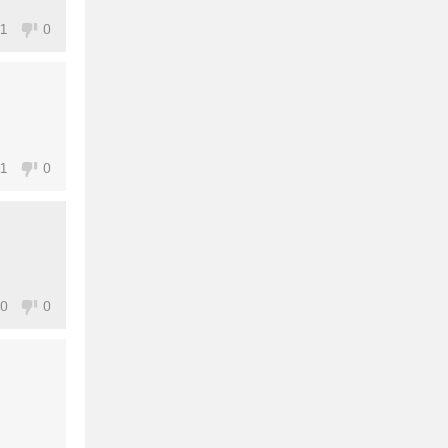
1
0
1
0
0
0