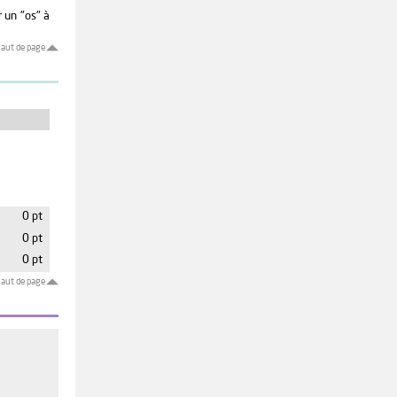
 un "os" à
aut de page
0 pt
0 pt
0 pt
aut de page