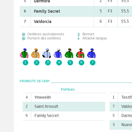
Darmora
2
F3
55,5
5
Family Secret
5
F3
55,5
6
Valdorcia
6
F3
55,5
7


Oeillères australiennes
Bonnet


Portent des oeillères
Attache-langue
1
2
3
4
5
6
7
PRONOSTIC DE GENY
Préférés
Ymeeelih
Testif
4
1
Saint Arnoult
Valdo
2
7
Family Secret
Darm
6
5
Nuevo
3