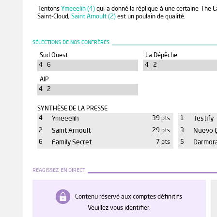
Tentons
Ymeeelih (4)
qui a donné la réplique à une certaine The L
Saint-Cloud,
Saint Arnoult (2)
est un poulain de qualité.
SÉLECTIONS DE NOS CONFRÈRES
Sud Ouest
La Dépêche
4 6
4 2
AIP
4 2
SYNTHÈSE DE LA PRESSE
4
Ymeeelih
39 pts
1
Testify
2
Saint Arnoult
29 pts
3
Nuevo 
6
Family Secret
7 pts
5
Darmor
REAGISSEZ EN DIRECT
Contenu réservé aux comptes définitifs
Veuillez vous identifier.