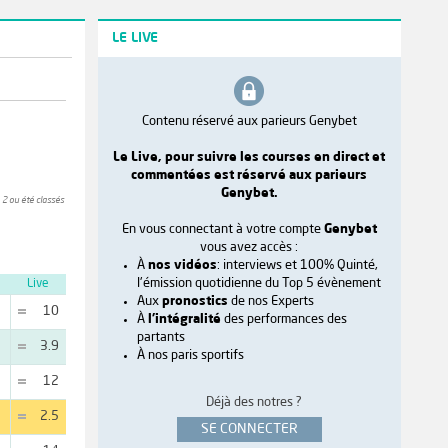
LE LIVE
Contenu réservé aux parieurs Genybet
Le Live, pour suivre les courses en direct et
commentées est réservé aux parieurs
Genybet.
 2 ou été classés
En vous connectant à votre compte
Genybet
vous avez accès :
À
nos vidéos
: interviews et 100% Quinté,
l'émission quotidienne du Top 5 évènement
Live
Aux
pronostics
de nos Experts
10
À
l'intégralité
des performances des
partants
3.9
À nos paris sportifs
12
Déjà des notres ?
2.5
SE CONNECTER