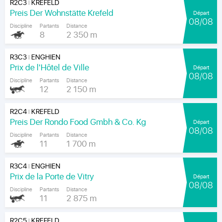
R2C3
KREFELD
|
Preis Der Wohnstätte Krefeld
Départ
08/08
Discipline
Partants
Distance
8
2 350 m
R3C3
ENGHIEN
|
Prix de l'Hôtel de Ville
Départ
08/08
Discipline
Partants
Distance
12
2 150 m
R2C4
KREFELD
|
Preis Der Rondo Food Gmbh & Co. Kg
Départ
08/08
Discipline
Partants
Distance
11
1 700 m
R3C4
ENGHIEN
|
Prix de la Porte de Vitry
Départ
08/08
Discipline
Partants
Distance
11
2 875 m
R2C5
KREFELD
|