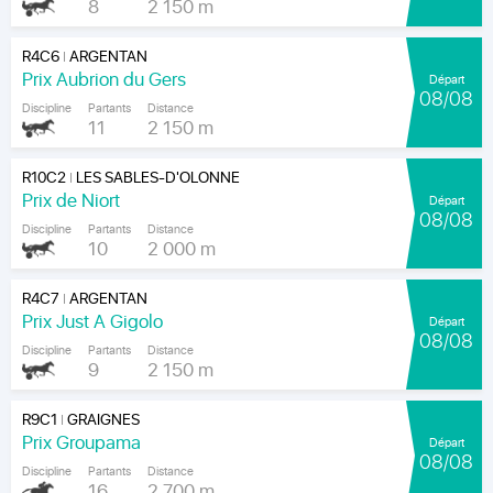
8
2 150 m
R4C6
ARGENTAN
|
Prix Aubrion du Gers
Départ
08/08
Discipline
Partants
Distance
11
2 150 m
R10C2
LES SABLES-D'OLONNE
|
Prix de Niort
Départ
08/08
Discipline
Partants
Distance
10
2 000 m
R4C7
ARGENTAN
|
Prix Just A Gigolo
Départ
08/08
Discipline
Partants
Distance
9
2 150 m
R9C1
GRAIGNES
|
Prix Groupama
Départ
08/08
Discipline
Partants
Distance
16
2 700 m