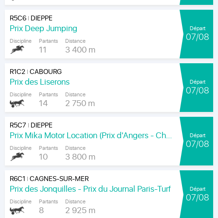
R5C6
DIEPPE
|
Prix Deep Jumping
Départ
07/08
Discipline
Partants
Distance
11
3 400 m
R1C2
CABOURG
|
Prix des Liserons
Départ
07/08
Discipline
Partants
Distance
14
2 750 m
R5C7
DIEPPE
|
Prix Mika Motor Location (Prix d'Angers - Chamionnat Paris-Turf des Apprentis-Jeunes-Jockeys)
Départ
07/08
Discipline
Partants
Distance
10
3 800 m
R6C1
CAGNES-SUR-MER
|
Prix des Jonquilles - Prix du Journal Paris-Turf
Départ
07/08
Discipline
Partants
Distance
8
2 925 m