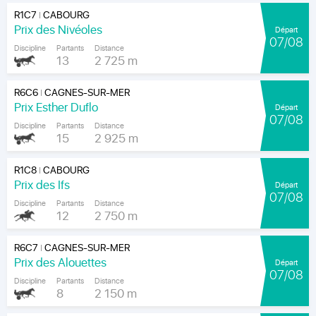
R1C7
CABOURG
|
Prix des Nivéoles
Départ
07/08
Discipline
Partants
Distance
13
2 725 m
R6C6
CAGNES-SUR-MER
|
Prix Esther Duflo
Départ
07/08
Discipline
Partants
Distance
15
2 925 m
R1C8
CABOURG
|
Prix des Ifs
Départ
07/08
Discipline
Partants
Distance
12
2 750 m
R6C7
CAGNES-SUR-MER
|
Prix des Alouettes
Départ
07/08
Discipline
Partants
Distance
8
2 150 m