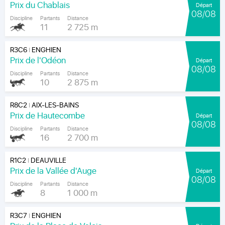
Prix du Chablais
Départ
08/08
Discipline
Partants
Distance
11
2 725 m
R3C6
ENGHIEN
|
Prix de l'Odéon
Départ
08/08
Discipline
Partants
Distance
10
2 875 m
R8C2
AIX-LES-BAINS
|
Prix de Hautecombe
Départ
08/08
Discipline
Partants
Distance
16
2 700 m
R1C2
DEAUVILLE
|
Prix de la Vallée d'Auge
Départ
08/08
Discipline
Partants
Distance
8
1 000 m
R3C7
ENGHIEN
|