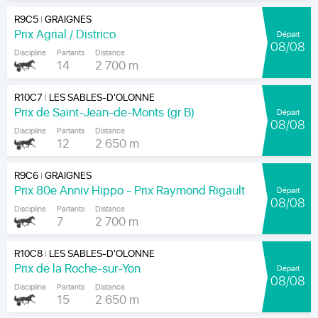
R9C5
GRAIGNES
|
Prix Agrial / Districo
Départ
08/08
Discipline
Partants
Distance
14
2 700 m
R10C7
LES SABLES-D'OLONNE
|
Prix de Saint-Jean-de-Monts (gr B)
Départ
08/08
Discipline
Partants
Distance
12
2 650 m
R9C6
GRAIGNES
|
Prix 80e Anniv Hippo - Prix Raymond Rigault
Départ
08/08
Discipline
Partants
Distance
7
2 700 m
R10C8
LES SABLES-D'OLONNE
|
Prix de la Roche-sur-Yon
Départ
08/08
Discipline
Partants
Distance
15
2 650 m