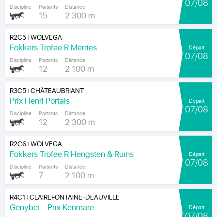
07/08
Discipline
Partants
Distance
15
2 300 m
R2C5
WOLVEGA
|
Fokkers Trofee R Merries
Départ
07/08
Discipline
Partants
Distance
12
2 100 m
R3C5
CHÂTEAUBRIANT
|
Prix Henri Portais
Départ
07/08
Discipline
Partants
Distance
12
2 300 m
R2C6
WOLVEGA
|
Fokkers Trofee R Hengsten & Ruins
Départ
07/08
Discipline
Partants
Distance
7
2 100 m
R4C1
CLAIREFONTAINE-DEAUVILLE
|
Genybet - Prix Kenmare
Départ
07/08