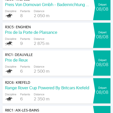
Preis Von Domovari Gmbh - Badeinrichtung Auf Mass
Départ
08/08
Discipline
Partants
Distance
8
2 050 m
R3C5
ENGHIEN
|
Prix de la Porte de Plaisance
Départ
08/08
Discipline
Partants
Distance
9
2 875 m
R1C1
DEAUVILLE
|
Prix de Reux
Départ
08/08
Discipline
Partants
Distance
6
2 500 m
R2C6
KREFELD
|
Range Rover Cup Powered By Britcars Krefeld
Départ
08/08
Discipline
Partants
Distance
6
2 350 m
R8C1
AIX-LES-BAINS
|