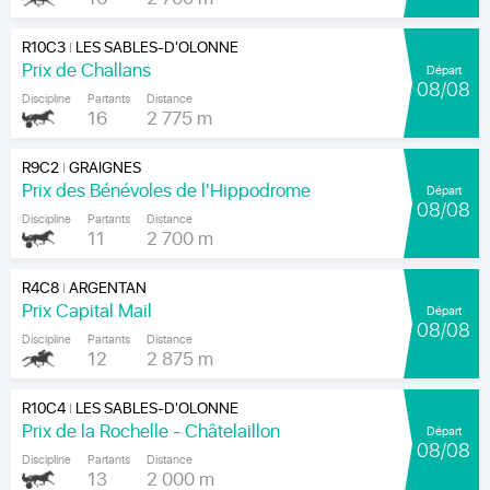
R10C3
LES SABLES-D'OLONNE
|
Prix de Challans
Départ
08/08
Discipline
Partants
Distance
16
2 775 m
R9C2
GRAIGNES
|
Prix des Bénévoles de l'Hippodrome
Départ
08/08
Discipline
Partants
Distance
11
2 700 m
R4C8
ARGENTAN
|
Prix Capital Mail
Départ
08/08
Discipline
Partants
Distance
12
2 875 m
R10C4
LES SABLES-D'OLONNE
|
Prix de la Rochelle - Châtelaillon
Départ
08/08
Discipline
Partants
Distance
13
2 000 m