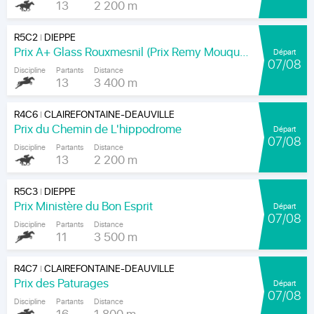
13
2 200 m
R5C2
DIEPPE
|
Prix A+ Glass Rouxmesnil (Prix Remy Mouquet)
Départ
07/08
Discipline
Partants
Distance
13
3 400 m
R4C6
CLAIREFONTAINE-DEAUVILLE
|
Prix du Chemin de L'hippodrome
Départ
07/08
Discipline
Partants
Distance
13
2 200 m
R5C3
DIEPPE
|
Prix Ministère du Bon Esprit
Départ
07/08
Discipline
Partants
Distance
11
3 500 m
R4C7
CLAIREFONTAINE-DEAUVILLE
|
Prix des Paturages
Départ
07/08
Discipline
Partants
Distance