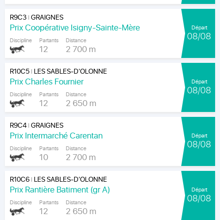
R9C3
GRAIGNES
|
Prix Coopérative Isigny-Sainte-Mère
Départ
08/08
Discipline
Partants
Distance
12
2 700 m
R10C5
LES SABLES-D'OLONNE
|
Prix Charles Fournier
Départ
08/08
Discipline
Partants
Distance
12
2 650 m
R9C4
GRAIGNES
|
Prix Intermarché Carentan
Départ
08/08
Discipline
Partants
Distance
10
2 700 m
R10C6
LES SABLES-D'OLONNE
|
Prix Rantière Batiment (gr A)
Départ
08/08
Discipline
Partants
Distance
12
2 650 m