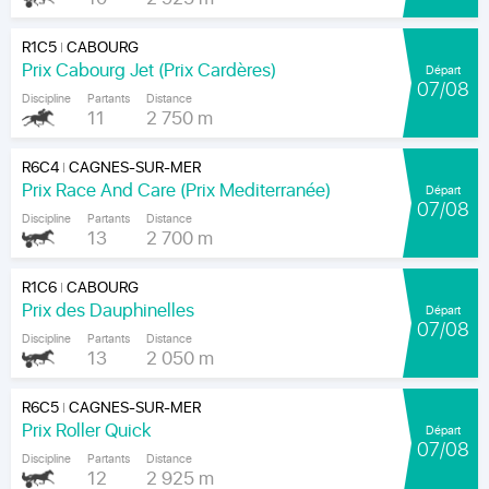
R1C5
CABOURG
|
Prix Cabourg Jet (Prix Cardères)
Départ
07/08
Discipline
Partants
Distance
11
2 750 m
R6C4
CAGNES-SUR-MER
|
Prix Race And Care (Prix Mediterranée)
Départ
07/08
Discipline
Partants
Distance
13
2 700 m
R1C6
CABOURG
|
Prix des Dauphinelles
Départ
07/08
Discipline
Partants
Distance
13
2 050 m
R6C5
CAGNES-SUR-MER
|
Prix Roller Quick
Départ
07/08
Discipline
Partants
Distance
12
2 925 m