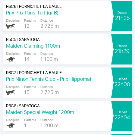
R6C6
PORNICHET-LA BAULE
|
Prix Prix Paris-Turf (gr B)
Départ
21h25
Discipline
Partants
Distance
12
2 725 m
R5C5
SARATOGA
|
Maiden Claiming 1100m
Départ
21h29
Discipline
Partants
Distance
14
1 100 m
R6C7
PORNICHET-LA BAULE
|
Prix Ninon Tennis Club - Prix Hippomat
Départ
22h00
Discipline
Partants
Distance
15
2 725 m
R5C6
SARATOGA
|
Maiden Special Weight 1200m
Départ
22h04
Discipline
Partants
Distance
11
1 200 m