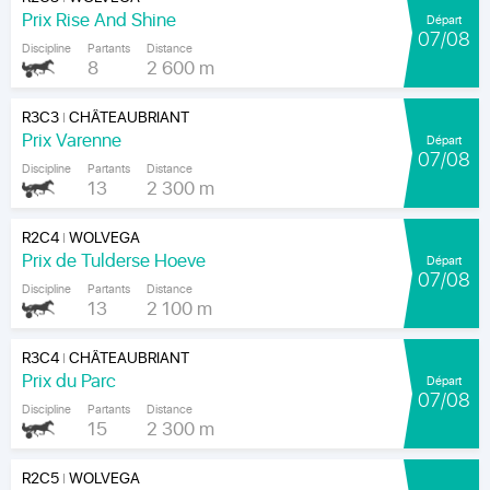
Prix Rise And Shine
Départ
07/08
Discipline
Partants
Distance
8
2 600 m
R3C3
CHÂTEAUBRIANT
|
Prix Varenne
Départ
07/08
Discipline
Partants
Distance
13
2 300 m
R2C4
WOLVEGA
|
Prix de Tulderse Hoeve
Départ
07/08
Discipline
Partants
Distance
13
2 100 m
R3C4
CHÂTEAUBRIANT
|
Prix du Parc
Départ
07/08
Discipline
Partants
Distance
15
2 300 m
R2C5
WOLVEGA
|