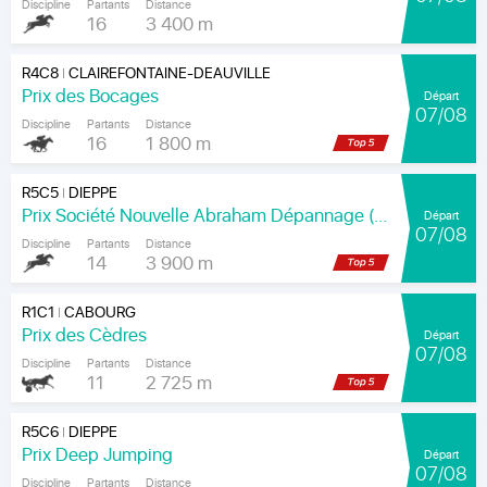
Discipline
Partants
Distance
16
3 400 m
R4C8
CLAIREFONTAINE-DEAUVILLE
|
Prix des Bocages
Départ
07/08
Discipline
Partants
Distance
16
1 800 m
R5C5
DIEPPE
|
Prix Société Nouvelle Abraham Dépannage (Prix Arenice)
Départ
07/08
Discipline
Partants
Distance
14
3 900 m
R1C1
CABOURG
|
Prix des Cèdres
Départ
07/08
Discipline
Partants
Distance
11
2 725 m
R5C6
DIEPPE
|
Prix Deep Jumping
Départ
07/08
Discipline
Partants
Distance