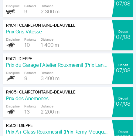
07/08
Discipline
Partants
Distance
9
2 300 m
R4C4
CLAIREFONTAINE-DEAUVILLE
|
Prix Gris Vitesse
Départ
07/08
Discipline
Partants
Distance
10
1 400 m
R5C1
DIEPPE
|
Prix du Garage l'Atelier Rouxmesnil (Prix Lands End)
Départ
07/08
Discipline
Partants
Distance
9
3 400 m
R4C5
CLAIREFONTAINE-DEAUVILLE
|
Prix des Anemones
Départ
07/08
Discipline
Partants
Distance
13
2 200 m
R5C2
DIEPPE
|
Prix A+ Glass Rouxmesnil (Prix Remy Mouquet)
Départ