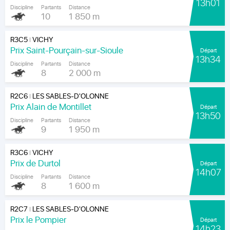
13h01
Discipline
Partants
Distance
10
1 850 m
R3C5
VICHY
|
Prix Saint-Pourçain-sur-Sioule
Départ
13h34
Discipline
Partants
Distance
8
2 000 m
R2C6
LES SABLES-D'OLONNE
|
Prix Alain de Montillet
Départ
13h50
Discipline
Partants
Distance
9
1 950 m
R3C6
VICHY
|
Prix de Durtol
Départ
14h07
Discipline
Partants
Distance
8
1 600 m
R2C7
LES SABLES-D'OLONNE
|
Prix le Pompier
Départ
14h23