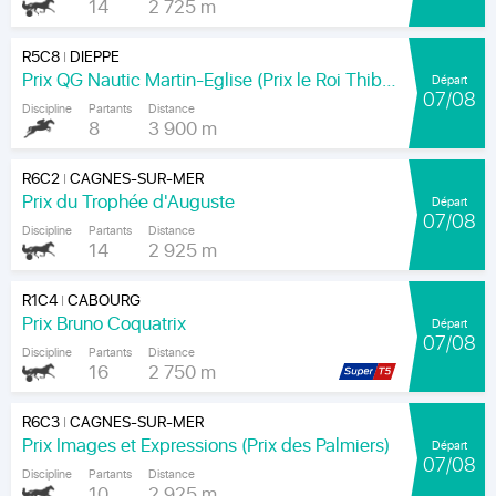
14
2 725 m
R5C8
DIEPPE
|
Prix QG Nautic Martin-Eglise (Prix le Roi Thibault)
Départ
07/08
Discipline
Partants
Distance
8
3 900 m
R6C2
CAGNES-SUR-MER
|
Prix du Trophée d'Auguste
Départ
07/08
Discipline
Partants
Distance
14
2 925 m
R1C4
CABOURG
|
Prix Bruno Coquatrix
Départ
07/08
Discipline
Partants
Distance
16
2 750 m
R6C3
CAGNES-SUR-MER
|
Prix Images et Expressions (Prix des Palmiers)
Départ
07/08
Discipline
Partants
Distance
10
2 925 m