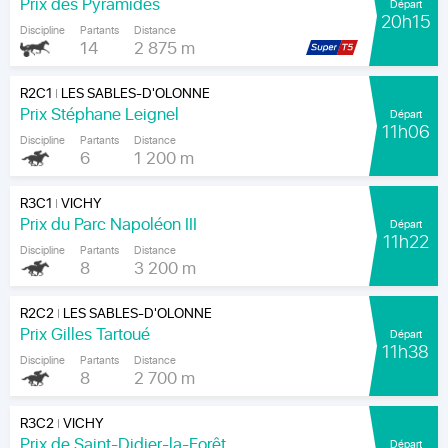
Prix des Pyramides
Départ
20h15
Discipline
Partants
Distance
14
2 875 m
R2C1
LES SABLES-D'OLONNE
|
Prix Stéphane Leignel
Départ
11h06
Discipline
Partants
Distance
6
1 200 m
R3C1
VICHY
|
Prix du Parc Napoléon III
Départ
11h22
Discipline
Partants
Distance
8
3 200 m
R2C2
LES SABLES-D'OLONNE
|
Prix Gilles Tartoué
Départ
11h38
Discipline
Partants
Distance
8
2 700 m
R3C2
VICHY
|
Prix de Saint-Didier-la-Forêt
Départ