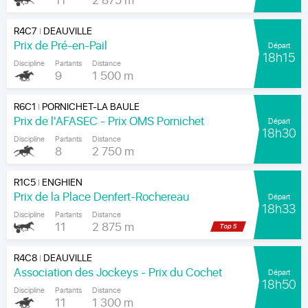
11
2 875 m
R4C7
DEAUVILLE
|
Prix de Pré-en-Pail
Départ
18h15
Discipline
Partants
Distance
9
1 500 m
R6C1
PORNICHET-LA BAULE
|
Prix de l'AFASEC - Prix OMS Pornichet
Départ
18h30
Discipline
Partants
Distance
8
2 750 m
R1C5
ENGHIEN
|
Prix de la Place Denfert-Rochereau
Départ
18h33
Discipline
Partants
Distance
11
2 875 m
R4C8
DEAUVILLE
|
Association des Jockeys - Prix du Cochet
Départ
18h50
Discipline
Partants
Distance
11
1 300 m