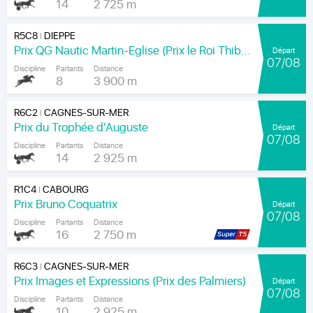
14
2 725 m
R5C8
DIEPPE
|
Prix QG Nautic Martin-Eglise (Prix le Roi Thibault)
Départ
07/08
Discipline
Partants
Distance
8
3 900 m
R6C2
CAGNES-SUR-MER
|
Prix du Trophée d'Auguste
Départ
07/08
Discipline
Partants
Distance
14
2 925 m
R1C4
CABOURG
|
Prix Bruno Coquatrix
Départ
07/08
Discipline
Partants
Distance
16
2 750 m
R6C3
CAGNES-SUR-MER
|
Prix Images et Expressions (Prix des Palmiers)
Départ
07/08
Discipline
Partants
Distance
10
2 925 m