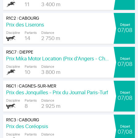
11
3 400 m
R1C2
CABOURG
|
Prix des Liserons
Départ
07/08
Discipline
Partants
Distance
14
2 750 m
R5C7
DIEPPE
|
Prix Mika Motor Location (Prix d'Angers - Chamionnat Paris-Turf des Apprentis-Jeunes-Jockeys)
Départ
07/08
Discipline
Partants
Distance
10
3 800 m
R6C1
CAGNES-SUR-MER
|
Prix des Jonquilles - Prix du Journal Paris-Turf
Départ
07/08
Discipline
Partants
Distance
8
2 925 m
R1C3
CABOURG
|
Prix des Coréopsis
Départ
07/08
Discipline
Partants
Distance