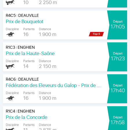
10
2 250 m
R4C5
DEAUVILLE
|
Prix de Bouquetot
Départ
17h05
Discipline
Partants
Distance
16
1 900 m
R1C3
ENGHIEN
|
Prix de la Haute-Saône
Départ
17h23
Discipline
Partants
Distance
14
2 150 m
R4C6
DEAUVILLE
|
Fédération des Eleveurs du Galop - Prix de Colletot
Départ
17h40
Discipline
Partants
Distance
16
1 900 m
R1C4
ENGHIEN
|
Prix de la Concorde
Départ
17h58
Discipline
Partants
Distance