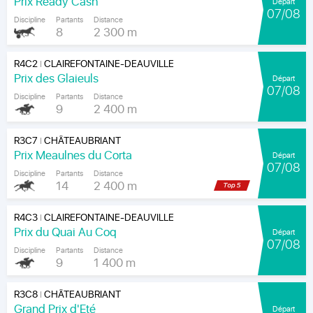
Prix Ready Cash
Départ
07/08
Discipline
Partants
Distance
8
2 300 m
R4C2
CLAIREFONTAINE-DEAUVILLE
|
Prix des Glaieuls
Départ
07/08
Discipline
Partants
Distance
9
2 400 m
R3C7
CHÂTEAUBRIANT
|
Prix Meaulnes du Corta
Départ
07/08
Discipline
Partants
Distance
14
2 400 m
R4C3
CLAIREFONTAINE-DEAUVILLE
|
Prix du Quai Au Coq
Départ
07/08
Discipline
Partants
Distance
9
1 400 m
R3C8
CHÂTEAUBRIANT
|
Grand Prix d'Eté
Départ