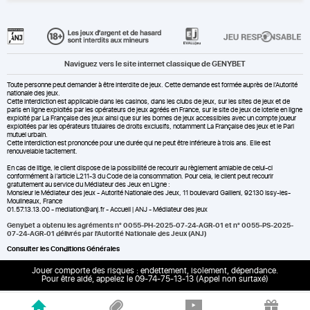
Naviguez vers le site internet classique de GENYBET
Toute personne peut demander à être interdite de jeux. Cette demande est formée auprès de l'Autorité
nationale des jeux.
Cette interdiction est applicable dans les casinos, dans les clubs de jeux, sur les sites de jeux et de
paris en ligne exploités par les opérateurs de jeux agréés en France, sur le site de jeux de loterie en ligne
exploité par La Française des jeux ainsi que sur les bornes de jeux accessibles avec un compte joueur
exploitées par les opérateurs titulaires de droits exclusifs, notamment La Française des jeux et le Pari
mutuel urbain.
Cette interdiction est prononcée pour une durée qui ne peut être inférieure à trois ans. Elle est
renouvelable tacitement.
En cas de litige, le client dispose de la possibilité de recourir au règlement amiable de celui-ci
conformément à l’article L211-3 du Code de la consommation. Pour cela, le client peut recourir
gratuitement au service du Médiateur des Jeux en Ligne :
Monsieur le Médiateur des jeux - Autorité Nationale des Jeux, 11 boulevard Gallieni, 92130 Issy-les-
Moulineaux, France
01.57.13.13.00 - mediation@anj.fr -
Accueil | ANJ - Médiateur des jeux
Genybet a obtenu les agréments n° 0055-PH-2025-07-24-AGR-01 et n° 0055-PS-2025-
07-24-AGR-01 délivrés par l'Autorité Nationale des Jeux (ANJ)
Consulter les Conditions Générales
Jouer comporte des risques : endettement, isolement, dépendance.
Pour être aidé, appelez le 09-74-75-13-13 (Appel non surtaxé)