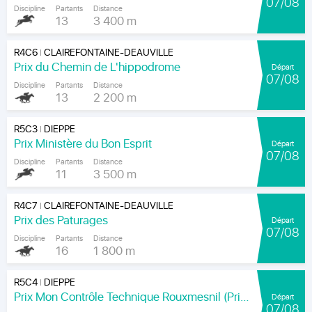
07/08
Discipline
Partants
Distance
13
3 400 m
R4C6
CLAIREFONTAINE-DEAUVILLE
|
Prix du Chemin de L'hippodrome
Départ
07/08
Discipline
Partants
Distance
13
2 200 m
R5C3
DIEPPE
|
Prix Ministère du Bon Esprit
Départ
07/08
Discipline
Partants
Distance
11
3 500 m
R4C7
CLAIREFONTAINE-DEAUVILLE
|
Prix des Paturages
Départ
07/08
Discipline
Partants
Distance
16
1 800 m
R5C4
DIEPPE
|
Prix Mon Contrôle Technique Rouxmesnil (Prix Jean de la Rochefoucauld)
Départ
07/08