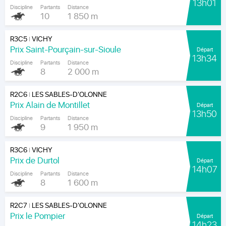
13h01
Discipline
Partants
Distance
10
1 850 m
R3C5
VICHY
|
Prix Saint-Pourçain-sur-Sioule
Départ
13h34
Discipline
Partants
Distance
8
2 000 m
R2C6
LES SABLES-D'OLONNE
|
Prix Alain de Montillet
Départ
13h50
Discipline
Partants
Distance
9
1 950 m
R3C6
VICHY
|
Prix de Durtol
Départ
14h07
Discipline
Partants
Distance
8
1 600 m
R2C7
LES SABLES-D'OLONNE
|
Prix le Pompier
Départ
14h23