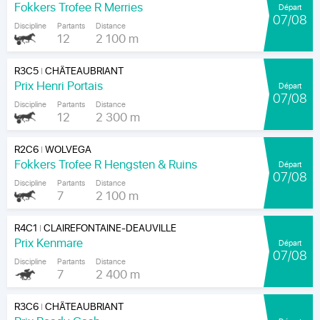
Fokkers Trofee R Merries
Départ
07/08
Discipline
Partants
Distance
12
2 100 m
R3C5
CHÂTEAUBRIANT
|
Prix Henri Portais
Départ
07/08
Discipline
Partants
Distance
12
2 300 m
R2C6
WOLVEGA
|
Fokkers Trofee R Hengsten & Ruins
Départ
07/08
Discipline
Partants
Distance
7
2 100 m
R4C1
CLAIREFONTAINE-DEAUVILLE
|
Prix Kenmare
Départ
07/08
Discipline
Partants
Distance
7
2 400 m
R3C6
CHÂTEAUBRIANT
|