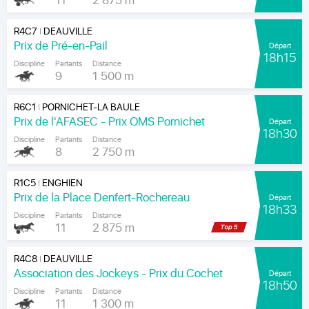
11
2 875 m
R4C7
DEAUVILLE
|
Prix de Pré-en-Pail
Départ
18h15
Discipline
Partants
Distance
9
1 500 m
R6C1
PORNICHET-LA BAULE
|
Prix de l'AFASEC - Prix OMS Pornichet
Départ
18h30
Discipline
Partants
Distance
8
2 750 m
R1C5
ENGHIEN
|
Prix de la Place Denfert-Rochereau
Départ
18h33
Discipline
Partants
Distance
11
2 875 m
R4C8
DEAUVILLE
|
Association des Jockeys - Prix du Cochet
Départ
18h50
Discipline
Partants
Distance
11
1 300 m