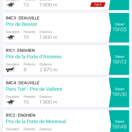
13
1 600 m
R4C3
DEAUVILLE
|
Prix de Brestot
Départ
15h55
Discipline
Partants
Distance
15
1 900 m
R1C1
ENGHIEN
|
Prix de la Porte d'Asnières
Départ
16h13
Discipline
Partants
Distance
8
2 875 m
R4C4
DEAUVILLE
|
Paris Turf - Prix de Valletot
Départ
16h30
Discipline
Partants
Distance
15
1 900 m
R1C2
ENGHIEN
|
Prix de la Porte de Montreuil
Départ
16h48
Discipline
Partants
Distance