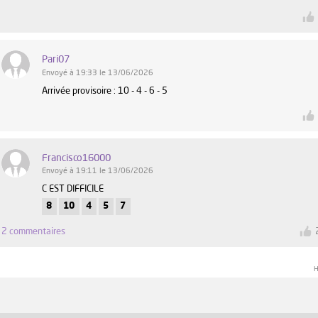
Pari07
Envoyé à 19:33 le 13/06/2026
Arrivée provisoire : 10 - 4 - 6 - 5
Francisco16000
Envoyé à 19:11 le 13/06/2026
C EST DIFFICILE
8
10
4
5
7
2 commentaires
H