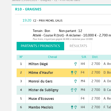
Samedi 13/06/2026
>
Graignes
>
C2 - Prix Michel Galis
R10 - GRAIGNES
19:20
C2 - PRIX MICHEL GALIS
Terrain : Bon
Non-partant : 12
Attelé - Course R (trot) - A réclamer - 10,000 € - 2,700 
Pour 4 ans, n'ayant pas gagné 16.500, à réclamer pour 10.000.
PARTANTS / PRONOSTICS
RÉSULTATS
N°
Cheval
S/A
Dist.

Milton Dégé
H4
2 700
A. An
1

Môme d'Haufor
F4
2 700
D. B
2

Monroi du Gers
M4
2 700
A. Om
3

Mister de Subligny
M4
2 700
B. Ca
4
Muse d'Ecouves
F4
2 700
A. R
5

Mambo Meslois
H4
2 700
F. Ta
6