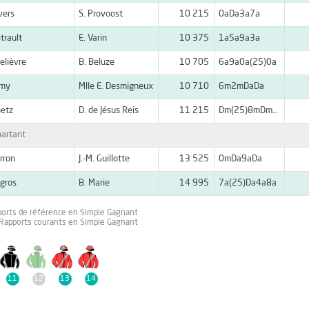
avers
S. Provoost
10 215
0aDa3a7a
itrault
E. Varin
10 375
1a5a9a3a
Lelièvre
B. Beluze
10 705
6a9a0a(25)0a
amy
Mlle E. Desmigneux
10 710
6m2mDaDa
oetz
D. de Jésus Reis
11 215
Dm(25)8mDm2m
artant
rron
J.-M. Guillotte
13 525
0mDa9aDa
gros
B. Marie
14 995
7a(25)Da4a8a
ports de référence en Simple Gagnant
 Rapports courants en Simple Gagnant
11
12
13
14