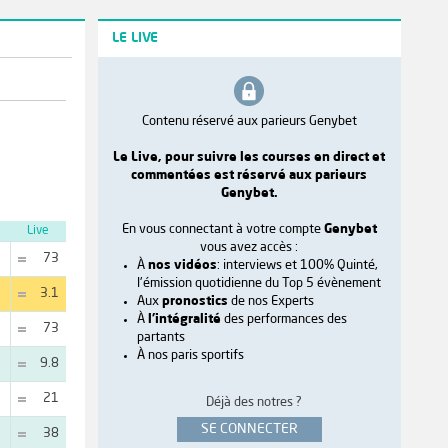
LE LIVE
Contenu réservé aux parieurs Genybet
Le Live, pour suivre les courses en direct et
commentées est réservé aux parieurs
Genybet.
En vous connectant à votre compte
Genybet
Live
vous avez accès :
73
À
nos vidéos
: interviews et 100% Quinté,
l'émission quotidienne du Top 5 évènement
3.1
Aux
pronostics
de nos Experts
À
l'intégralité
des performances des
73
partants
À nos paris sportifs
9.8
21
Déjà des notres ?
SE CONNECTER
38