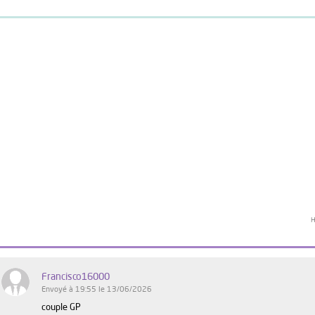
H
Francisco16000
Envoyé à 19:55 le 13/06/2026
couple GP