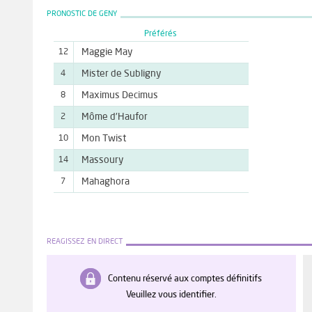
PRONOSTIC DE GENY
Préférés
Maggie May
12
Mister de Subligny
4
Maximus Decimus
8
Môme d'Haufor
2
Mon Twist
10
Massoury
14
Mahaghora
7
REAGISSEZ EN DIRECT
Contenu réservé aux comptes définitifs
Veuillez vous identifier.