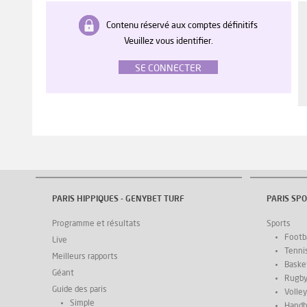
Contenu réservé aux comptes définitifs
Veuillez vous identifier.
SE CONNECTER
PARIS HIPPIQUES - GENYBET TURF
PARIS SPO
Programme et résultats
Sports
Footba
Live
Tenni
Meilleurs rapports
Basket
Géant
Rugb
Guide des paris
Volley
Simple
Handb