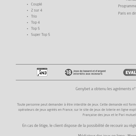
Couplé
Programm
2 sur 4
Paris en di
Trio
Top 4
Top 5
Super Top 5
Genybet a obtenu les agréments n
Toute personne peut demander à être interdite de jeux. Cette demande est formée a
opérateurs de jeux agréés en France, sur le site de jeux de loterie en ligne exp
Française des jeux et le Pari mutuel
En cas de litige, le client dispose de la possibilité de recourir au