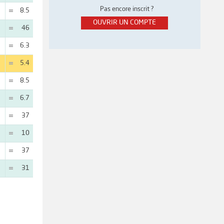
Pas encore inscrit ?
8.5
OUVRIR UN COMPTE
46
6.3
5.4
8.5
6.7
37
10
37
31