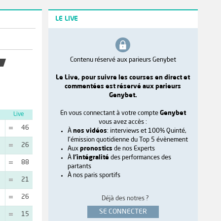
LE LIVE
Contenu réservé aux parieurs Genybet
Le Live, pour suivre les courses en direct et
commentées est réservé aux parieurs
Genybet.
En vous connectant à votre compte
Genybet
Live
vous avez accès :
46
À
nos vidéos
: interviews et 100% Quinté,
l'émission quotidienne du Top 5 évènement
26
Aux
pronostics
de nos Experts
À
l'intégralité
des performances des
88
partants
À nos paris sportifs
21
26
Déjà des notres ?
SE CONNECTER
15