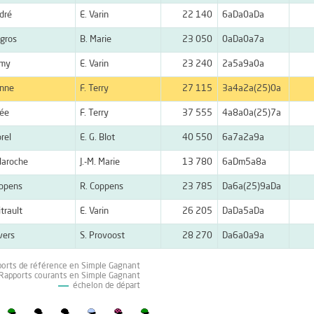
dré
E. Varin
22 140
6aDa0aDa
gros
B. Marie
23 050
0aDa0a7a
amy
E. Varin
23 240
2a5a9a0a
onne
F. Terry
27 115
3a4a2a(25)0a
née
F. Terry
37 555
4a8a0a(25)7a
rel
E. G. Blot
40 550
6a7a2a9a
laroche
J.-M. Marie
13 780
6aDm5a8a
oppens
R. Coppens
23 785
Da6a(25)9aDa
itrault
E. Varin
26 205
DaDa5aDa
avers
S. Provoost
28 270
Da6a0a9a
ports de référence en Simple Gagnant
 Rapports courants en Simple Gagnant
échelon de départ