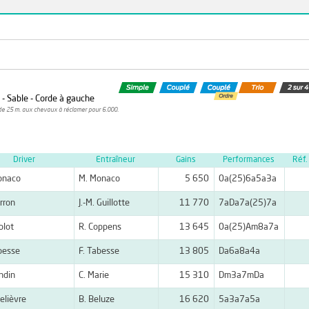
m - Sable - Corde à gauche
de 25 m. aux chevaux à réclamer pour 6.000.
Driver
Entraîneur
Gains
Performances
Réf.
onaco
M. Monaco
5 650
0a(25)6a5a3a
rron
J.-M. Guillotte
11 770
7aDa7a(25)7a
blot
R. Coppens
13 645
0a(25)Am8a7a
besse
F. Tabesse
13 805
Da6a8a4a
andin
C. Marie
15 310
Dm3a7mDa
Lelièvre
B. Beluze
16 620
5a3a7a5a