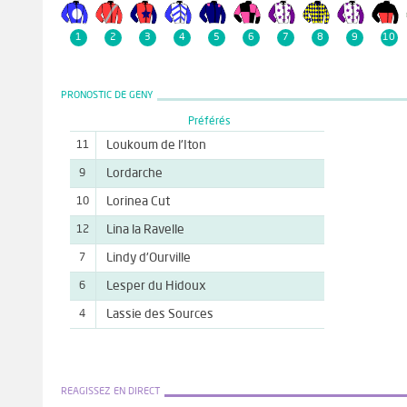
1
2
3
4
5
6
7
8
9
10
PRONOSTIC DE GENY
Préférés
Loukoum de l'Iton
11
Lordarche
9
Lorinea Cut
10
Lina la Ravelle
12
Lindy d'Ourville
7
Lesper du Hidoux
6
Lassie des Sources
4
REAGISSEZ EN DIRECT