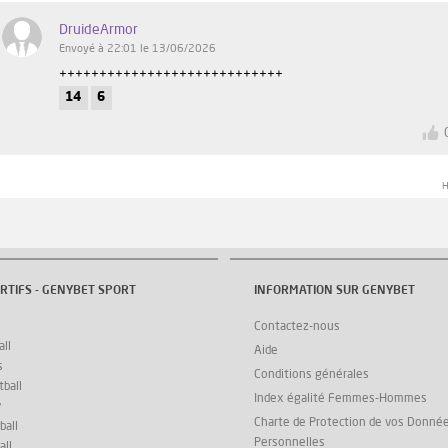
DruideArmor
Envoyé à 22:01 le 13/06/2026
++++++++++++++++++++++++++++
14
6
H
RTIFS - GENYBET SPORT
INFORMATION SUR GENYBET
Contactez-nous
ll
Aide
s
Conditions générales
ball
Index égalité Femmes-Hommes
y
Charte de Protection de vos Donné
ball
Personnelles
all