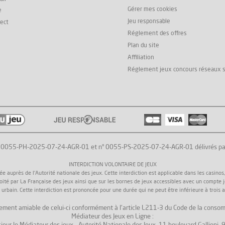
Gérer mes cookies
e
Jeu responsable
rect
Réglement des offres
Plan du site
Affiliation
Réglement jeux concours réseaux 
° 0055-PH-2025-07-24-AGR-01 et n° 0055-PS-2025-07-24-AGR-01 délivrés par l'
INTERDICTION VOLONTAIRE DE JEUX
uprès de l'Autorité nationale des jeux. Cette interdiction est applicable dans les casinos, da
loité par La Française des jeux ainsi que sur les bornes de jeux accessibles avec un compte 
 urbain. Cette interdiction est prononcée pour une durée qui ne peut être inférieure à trois a
 règlement amiable de celui-ci conformément à l'article L211-3 du Code de la consom
Médiateur des Jeux en Ligne :