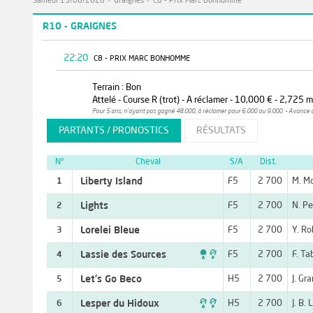
Samedi 13/06/2026
>
Graignes
>
C8 - Prix Marc Bonhomme
R10 - GRAIGNES
22:20
C8 - PRIX MARC BONHOMME
Terrain : Bon
Attelé - Course R (trot) - A réclamer - 10,000 € - 2,725 
Pour 5 ans, n'ayant pas gagné 48.000, à réclamer pour 6.000 ou 9.000. - Avance 
PARTANTS / PRONOSTICS
RÉSULTATS
N°
Cheval
S/A
Dist.
Liberty Island
F5
2 700
M. M
1
Lights
F5
2 700
N. Pe
2
Lorelei Bleue
F5
2 700
Y. Ro
3

Lassie des Sources
F5
2 700
F. Ta
4
Let's Go Beco
H5
2 700
J. Gr
5

Lesper du Hidoux
H5
2 700
J. B. 
6