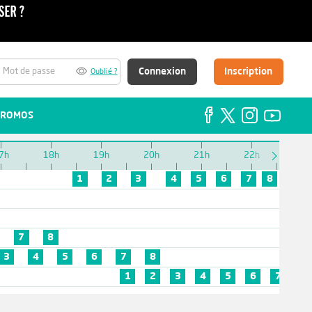
Connexion
Inscription
Oublié ?
ROMOS
7h
18h
19h
20h
21h
22h
23h
1
2
3
4
5
6
7
8
7
8
3
4
5
6
7
8
1
2
3
4
5
6
7