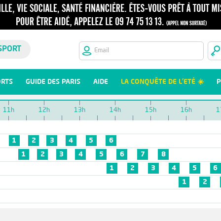
SPORT
ORTS
GUIDE DES PARIS
AIDE
LA CONQUÊTE DE L'ETÉ ☀️
P
11h
12h
13h
14h
15h
16h
1
1
2
3
4
5
6
1
2
3
4
5
6
7
8
1
2
3
4
5
6
1
2