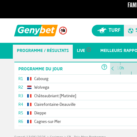
TURF
PROGRAMME / RÉSULTATS
LIVE
MEILLEURS RAPP
10h
PROGRAMME DU JOUR
R1
Cabourg
R2
Wolvega
R3
Châteaubriant [Matinée]
R4
Clairefontaine-Deauville
R5
Dieppe
R6
Cagnes-sur-Mer