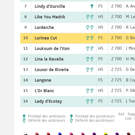

Lindy d'Ourville
F5
2 700
A. An
7

Like You Madrik
H5
2 700
M. Le
8

Lordarche
H5
2 700
R. L
9

Lorinea Cut
F5
2 700
D. B
10

Loukoum de l'Iton
H5
2 700
J. Mi
11

Lina la Ravelle
F5
2 700
H. Mo
12

Louxor de Riverie
H5
2 725
D. De
13
Langone
F5
2 725
B. C
14

L'Or Blanc
H5
2 725
P. Oll
15

Lady d'Ecotay
F5
2 725
J. Tr
16
Ref. : Rap
Protégé des antérieurs
Protégé des postérieurs
Live :
Déferré des antérieurs
Déferré des postérieurs