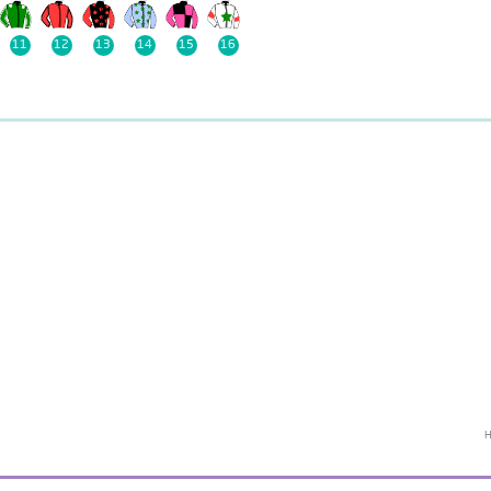
11
12
13
14
15
16
H