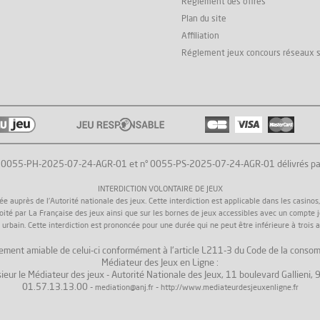
Réglement des offres
Plan du site
Affiliation
Réglement jeux concours réseaux 
° 0055-PH-2025-07-24-AGR-01 et n° 0055-PS-2025-07-24-AGR-01 délivrés par l'
INTERDICTION VOLONTAIRE DE JEUX
uprès de l'Autorité nationale des jeux. Cette interdiction est applicable dans les casinos, da
loité par La Française des jeux ainsi que sur les bornes de jeux accessibles avec un compte 
 urbain. Cette interdiction est prononcée pour une durée qui ne peut être inférieure à trois a
 règlement amiable de celui-ci conformément à l'article L211-3 du Code de la consom
Médiateur des Jeux en Ligne :
ieur le Médiateur des jeux - Autorité Nationale des Jeux, 11 boulevard Gallieni
01.57.13.13.00 -
-
mediation@anj.fr
http://www.mediateurdesjeuxenligne.fr