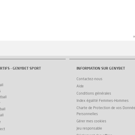
H
RTIFS - GENYBET SPORT
INFORMATION SUR GENYBET
Contactez-nous
ll
Aide
s
Conditions générales
ball
Index égalité Femmes-Hommes
y
Charte de Protection de vos Donné
ball
Personnelles
all
Gérer mes cookies
e
Jeu responsable
rect