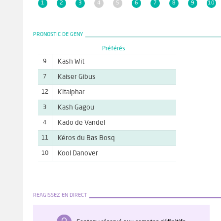
1
2
3
4
5
6
7
8
9
10
PRONOSTIC DE GENY
Préférés
Kash Wit
9
Kaiser Gibus
7
Kitalphar
12
Kash Gagou
3
Kado de Vandel
4
Kéros du Bas Bosq
11
Kool Danover
10
REAGISSEZ EN DIRECT