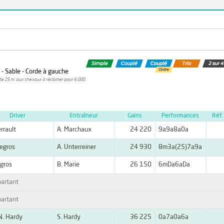
m - Sable - Corde à gauche
de 25 m. aux chevaux à réclamer pour 6.000.
Driver
Entraîneur
Gains
Performances
Réf.
rrault
A. Marchaux
24 220
9a9a8a0a
Legros
A. Unterreiner
24 930
8m3a(25)7a9a
gros
B. Marie
26 150
6mDa6aDa
artant
artant
N. Hardy
S. Hardy
36 225
0a7a0a6a