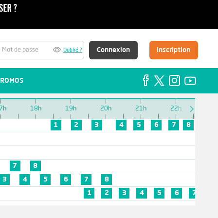
Connexion
Inscription
Oublié ?
ROMOS
7h
18h
19h
20h
21h
22h
23h
1
2
3
4
5
6
7
8
7
8
3
4
5
6
7
8
1
2
3
4
5
6
7