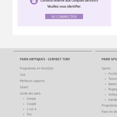
Contenu réservé aux comptes définitifs
Veuillez vous identifier.
SE CONNECTER
PARIS HIPPIQUES - GENYBET TURF
PARIS SPO
Programme et résultats
Sports
Footba
Live
Tenni
Meilleurs rapports
Basket
Géant
Rugb
Guide des paris
Volley
Simple
Handb
Couplé
Programm
2 sur 4
Paris en di
Trio