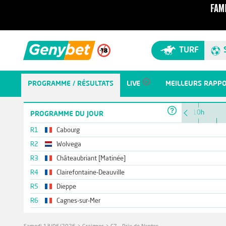
TURF
PROGRAMME / RÉSULTATS
LIVE
MEILLEURS RAPP
10h
PROGRAMME DU JOUR
R1
Cabourg
R2
Wolvega
R3
Châteaubriant [Matinée]
R4
Clairefontaine-Deauville
R5
Dieppe
R6
Cagnes-sur-Mer