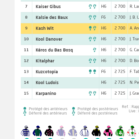

Kaiser Gibus
H6
2 700
R. L
7

Kalsie des Baux
F6
2 700
J. B. 
8

Kash Wit
H6
2 700
A. An
9

Kool Danover
H6
2 700
J. Tr
10

Kéros du Bas Bosq
H6
2 700
G. Ca
11

Kitalphar
H6
2 700
D. B
12

Kuzcotopia
F6
2 725
F. Ta
13
Kool Ludois
H6
2 725
N. Pe
14

Karpanino
H6
2 725
J. Gr
15
Ref. : Rap
Protégé des antérieurs
Protégé des postérieurs
Live :
Déferré des antérieurs
Déferré des postérieurs