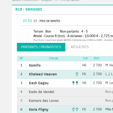
Samedi 13/06/2026
>
Graignes
>
C7 - Prix de Nantes
R10 - GRAIGNES
21:53
C7 - PRIX DE NANTES
Terrain : Bon
Non-partants : 4 - 5
Attelé - Course R (trot) - A réclamer - 10,000 € - 2,725 
Pour 6 ans, n'ayant pas gagné 68.000, à réclamer pour 6.000 ou 9.000. - Avance 
PARTANTS / PRONOSTICS
RÉSULTATS
N°
Cheval
S/A
Dist.
Komifo
H6
2 700
M. He
1

Khaleesi Heaven
F6
2 700
L. J. 
2

Kash Gagou
H6
2 700
M. Le
3
Kado de Vandel
Non p
4
Kamaro des Loves
Non p
5

Koria Fligny
F6
2 700
Mlle 
6