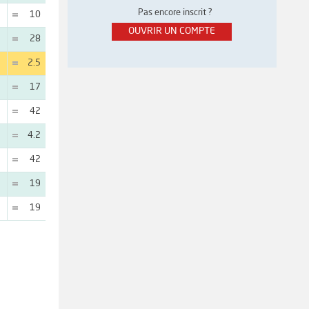
Pas encore inscrit ?
10
OUVRIR UN COMPTE
28
2.5
17
42
4.2
42
19
19