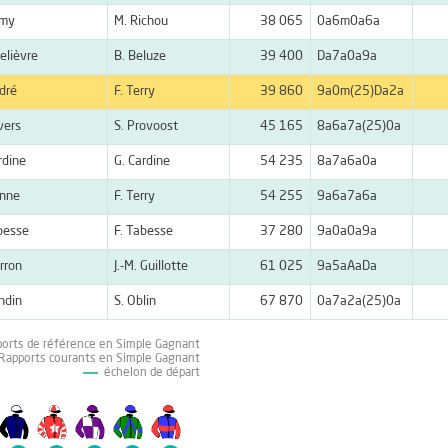
amy
M. Richou
38 065
0a6m0a6a
Lelièvre
B. Beluze
39 400
Da7a0a9a
dré
F. Terry
39 860
9a0m(25)Da2a
avers
S. Provoost
45 165
8a6a7a(25)0a
rdine
G. Cardine
54 235
8a7a6a0a
onne
F. Terry
54 255
9a6a7a6a
besse
F. Tabesse
37 280
9a0a0a9a
rron
J.-M. Guillotte
61 025
9a5aAaDa
andin
S. Oblin
67 870
0a7a2a(25)0a
ports de référence en Simple Gagnant
 Rapports courants en Simple Gagnant
échelon de départ