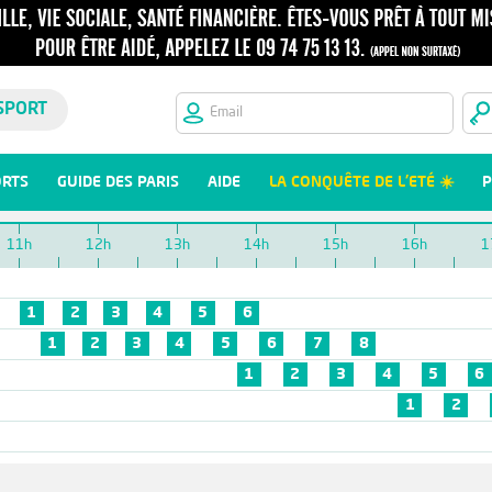
SPORT
ORTS
GUIDE DES PARIS
AIDE
LA CONQUÊTE DE L'ETÉ ☀️
P
11h
12h
13h
14h
15h
16h
1
1
2
3
4
5
6
1
2
3
4
5
6
7
8
1
2
3
4
5
6
1
2