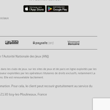
sociaux
Autorité Nationale des Jeux (ANJ)
ns les clubs de jeux, sur les sites de jeux et de paris en ligne exploités par les
joueur exploitées par les opérateurs titulaires de droits exclusifs, notamment La
ns. Elle est renouvelable tacitement.
mation. Pour cela, le client peut recourir gratuitement au service du
, 92130 Issy-les-Moulineaux, France