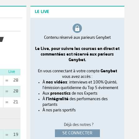
LE LIVE
Contenu réservé aux parieurs Genybet
Le Live, pour suivre les courses en direct et
commentées est réservé aux parieurs
Genybet.
En vous connectant à votre compte
Genybet
Live
vous avez accès :
28
À
nos vidéos
: interviews et 100% Quinté,
l'émission quotidienne du Top 5 évènement
28
Aux
pronostics
de nos Experts
À
l'intégralité
des performances des
21
partants
À nos paris sportifs
Déjà des notres ?
SE CONNECTER
19