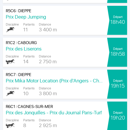
R5C6
DIEPPE
|
Prix Deep Jumping
Départ
18h40
Discipline
Partants
Distance
11
3 400 m
R1C2
CABOURG
|
Prix des Liserons
Départ
18h58
Discipline
Partants
Distance
14
2 750 m
R5C7
DIEPPE
|
Prix Mika Motor Location (Prix d'Angers - Chamionnat Paris-Turf des Apprentis-Jeunes-Jockeys)
Départ
19h15
Discipline
Partants
Distance
10
3 800 m
R6C1
CAGNES-SUR-MER
|
Prix des Jonquilles - Prix du Journal Paris-Turf
Départ
19h20
Discipline
Partants
Distance
8
2 925 m