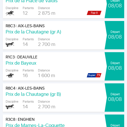
Prix de la Place de Valois
Départ
08/08
Discipline
Partants
Distance
12
2 875 m
R8C3
AIX-LES-BAINS
|
Prix de la Chautagne (gr A)
Départ
08/08
Discipline
Partants
Distance
14
2 700 m
R1C3
DEAUVILLE
|
Prix de Bayeux
Départ
08/08
Discipline
Partants
Distance
16
1 600 m
R8C4
AIX-LES-BAINS
|
Prix de la Chautagne (gr B)
Départ
08/08
Discipline
Partants
Distance
14
2 700 m
R3C8
ENGHIEN
|
Prix de Marnes-La-Coquette
Départ