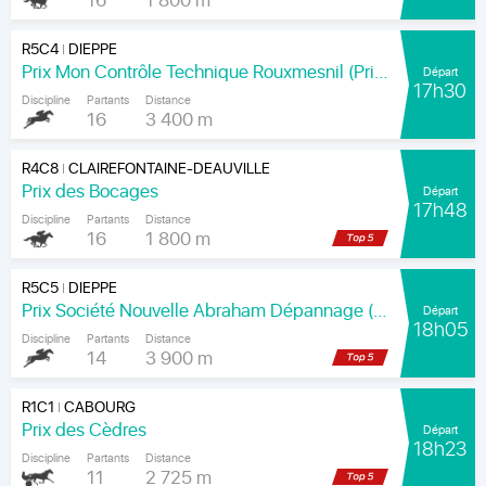
16
1 800 m
R5C4
DIEPPE
|
Prix Mon Contrôle Technique Rouxmesnil (Prix Jean de la Rochefoucauld)
Départ
17h30
Discipline
Partants
Distance
16
3 400 m
R4C8
CLAIREFONTAINE-DEAUVILLE
|
Prix des Bocages
Départ
17h48
Discipline
Partants
Distance
16
1 800 m
R5C5
DIEPPE
|
Prix Société Nouvelle Abraham Dépannage (Prix Arenice)
Départ
18h05
Discipline
Partants
Distance
14
3 900 m
R1C1
CABOURG
|
Prix des Cèdres
Départ
18h23
Discipline
Partants
Distance
11
2 725 m