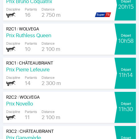
Prix Bruno Coquatrix
Départ
20h15
Discipline
Partants
Distance
16
2 750 m
R2C1
WOLVEGA
|
Prix Ruthless Queen
Départ
10h58
Discipline
Partants
Distance
10
2 100 m
R3C1
CHÂTEAUBRIANT
|
Prix Pierre Lefeuvre
Départ
11h14
Discipline
Partants
Distance
14
2 300 m
R2C2
WOLVEGA
|
Prix Novello
Départ
11h30
Discipline
Partants
Distance
11
2 100 m
R3C2
CHÂTEAUBRIANT
|
Prix Ganymède
Départ