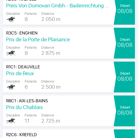
Preis Von Domovari Gmbh - Badeinrichtung Auf Mass
Départ
08/08
Discipline
Partants
Distance
8
2 050 m
R3C5
ENGHIEN
|
Prix de la Porte de Plaisance
Départ
08/08
Discipline
Partants
Distance
9
2 875 m
R1C1
DEAUVILLE
|
Prix de Reux
Départ
08/08
Discipline
Partants
Distance
6
2 500 m
R8C1
AIX-LES-BAINS
|
Prix du Chablais
Départ
08/08
Discipline
Partants
Distance
11
2 725 m
R2C6
KREFELD
|