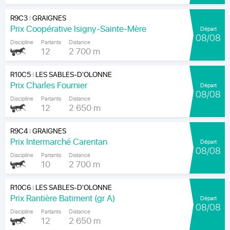
R9C3
GRAIGNES
|
Prix Coopérative Isigny-Sainte-Mère
Départ
08/08
Discipline
Partants
Distance
12
2 700 m
R10C5
LES SABLES-D'OLONNE
|
Prix Charles Fournier
Départ
08/08
Discipline
Partants
Distance
12
2 650 m
R9C4
GRAIGNES
|
Prix Intermarché Carentan
Départ
08/08
Discipline
Partants
Distance
10
2 700 m
R10C6
LES SABLES-D'OLONNE
|
Prix Rantière Batiment (gr A)
Départ
08/08
Discipline
Partants
Distance
12
2 650 m