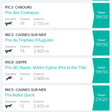
R1C3
CABOURG
|
Prix des Coréopsis
Départ
19h33
Discipline
Partants
Distance
14
2 725 m
R6C2
CAGNES-SUR-MER
|
Prix du Trophée d'Auguste
Départ
19h50
Discipline
Partants
Distance
14
2 925 m
R5C8
DIEPPE
|
Prix QG Nautic Martin-Eglise (Prix le Roi Thibault)
Départ
19h50
Discipline
Partants
Distance
8
3 900 m
R6C5
CAGNES-SUR-MER
|
Prix Roller Quick
Départ
21h20
Discipline
Partants
Distance
12
2 925 m