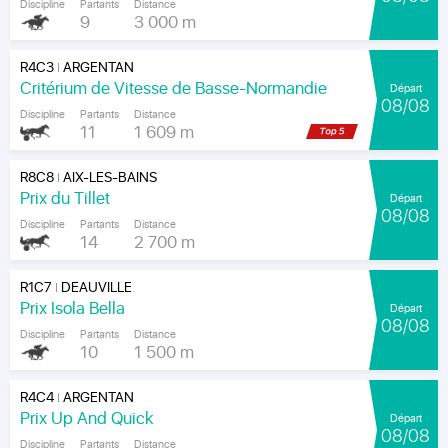
Discipline
Partants
Distance
9
3 000 m
R4C3
ARGENTAN
|
Critérium de Vitesse de Basse-Normandie
Départ
08/08
Discipline
Partants
Distance
11
1 609 m
R8C8
AIX-LES-BAINS
|
Prix du Tillet
Départ
08/08
Discipline
Partants
Distance
14
2 700 m
R1C7
DEAUVILLE
|
Prix Isola Bella
Départ
08/08
Discipline
Partants
Distance
10
1 500 m
R4C4
ARGENTAN
|
Prix Up And Quick
Départ
08/08
Discipline
Partants
Distance