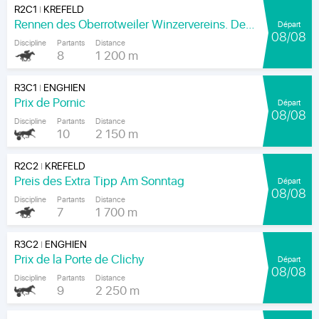
R2C1
KREFELD
|
Rennen des Oberrotweiler Winzervereins. Der Klassiker Am Kaiser.
Départ
08/08
Discipline
Partants
Distance
8
1 200 m
R3C1
ENGHIEN
|
Prix de Pornic
Départ
08/08
Discipline
Partants
Distance
10
2 150 m
R2C2
KREFELD
|
Preis des Extra Tipp Am Sonntag
Départ
08/08
Discipline
Partants
Distance
7
1 700 m
R3C2
ENGHIEN
|
Prix de la Porte de Clichy
Départ
08/08
Discipline
Partants
Distance
9
2 250 m