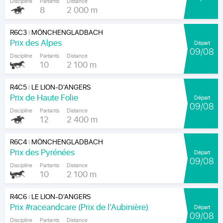
Discipline
Partants
Distance
8
2 000 m
R6C3
MÖNCHENGLADBACH
|
Prix des Alpes
Départ
09/08
Discipline
Partants
Distance
10
2 100 m
R4C5
LE LION-D'ANGERS
|
Prix de Haute Folie
Départ
09/08
Discipline
Partants
Distance
12
2 400 m
R6C4
MÖNCHENGLADBACH
|
Prix des Pyrénées
Départ
09/08
Discipline
Partants
Distance
10
2 100 m
R4C6
LE LION-D'ANGERS
|
Prix #raceandcare (Prix de l'Aubinière)
Départ
09/08
Discipline
Partants
Distance