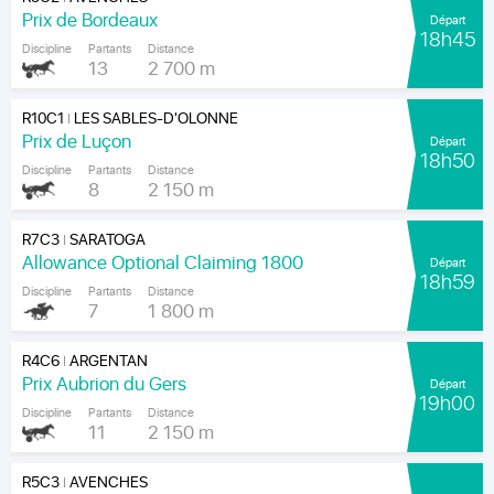
Prix de Bordeaux
Départ
18h45
Discipline
Partants
Distance
13
2 700 m
R10C1
LES SABLES-D'OLONNE
|
Prix de Luçon
Départ
18h50
Discipline
Partants
Distance
8
2 150 m
R7C3
SARATOGA
|
Allowance Optional Claiming 1800
Départ
18h59
Discipline
Partants
Distance
7
1 800 m
R4C6
ARGENTAN
|
Prix Aubrion du Gers
Départ
19h00
Discipline
Partants
Distance
11
2 150 m
R5C3
AVENCHES
|