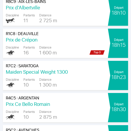
R8C9
AIX-LES-BAINS
|
Prix d'Albertville
Départ
18h10
Discipline
Partants
Distance
11
2 725 m
R1C8
DEAUVILLE
|
Prix de Crépon
Départ
18h15
Discipline
Partants
Distance
16
1 600 m
R7C2
SARATOGA
|
Maiden Special Weight 1300
Départ
18h23
Discipline
Partants
Distance
10
1 300 m
R4C5
ARGENTAN
|
Prix Ce Bello Romain
Départ
18h30
Discipline
Partants
Distance
10
2 875 m
R5C2
AVENCHES
|