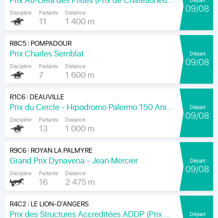
Prix Au-Delà des Pistes (Prix de Châteauneuf-sur-Sarthe)
Départ
09/08
Discipline
Partants
Distance
11
1 400 m
R8C5
POMPADOUR
|
Prix Charles Semblat
Départ
09/08
Discipline
Partants
Distance
7
1 600 m
R1C6
DEAUVILLE
|
Prix du Cercle - Hipodromo Palermo 150 Aniversario
Départ
09/08
Discipline
Partants
Distance
13
1 000 m
R9C6
ROYAN LA PALMYRE
|
Grand Prix Dynavena - Jean Mercier
Départ
09/08
Discipline
Partants
Distance
16
2 475 m
R4C2
LE LION-D'ANGERS
|
Prix des Structures Accreditées ADDP (Prix Léon Carabin)
Départ