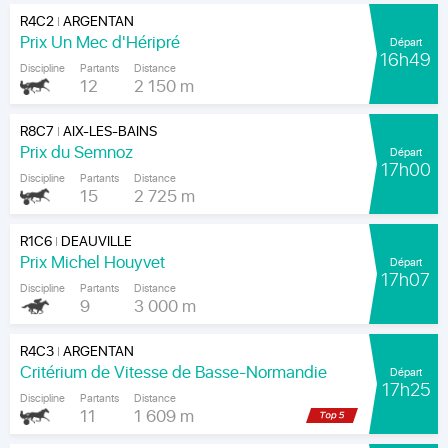
R4C2
ARGENTAN
|
Prix Un Mec d'Héripré
Départ
16h49
Discipline
Partants
Distance
12
2 150 m
R8C7
AIX-LES-BAINS
|
Prix du Semnoz
Départ
17h00
Discipline
Partants
Distance
15
2 725 m
R1C6
DEAUVILLE
|
Prix Michel Houyvet
Départ
17h07
Discipline
Partants
Distance
9
3 000 m
R4C3
ARGENTAN
|
Critérium de Vitesse de Basse-Normandie
Départ
17h25
Discipline
Partants
Distance
11
1 609 m