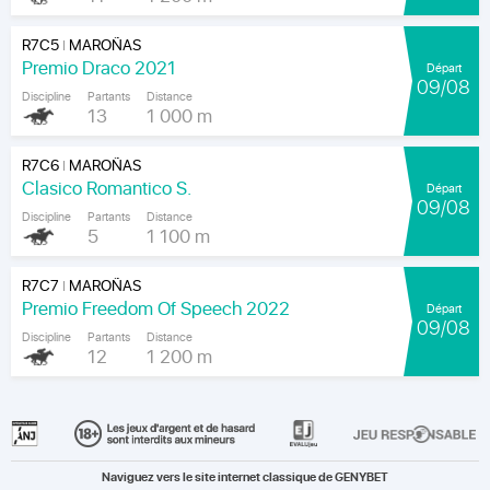
R7C5
MAROÑAS
|
Premio Draco 2021
Départ
09/08
Discipline
Partants
Distance
13
1 000 m
R7C6
MAROÑAS
|
Clasico Romantico S.
Départ
09/08
Discipline
Partants
Distance
5
1 100 m
R7C7
MAROÑAS
|
Premio Freedom Of Speech 2022
Départ
09/08
Discipline
Partants
Distance
12
1 200 m
Naviguez vers le site internet classique de GENYBET