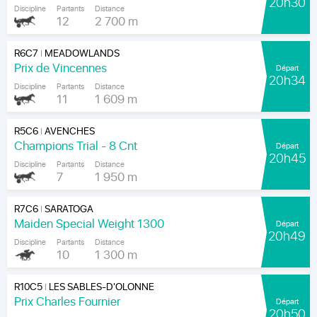
20h30
Discipline
Partants
Distance
12
2 700 m
R6C7
MEADOWLANDS
|
Prix de Vincennes
Départ
20h34
Discipline
Partants
Distance
11
1 609 m
R5C6
AVENCHES
|
Champions Trial - 8 Cnt
Départ
20h45
Discipline
Partants
Distance
7
1 950 m
R7C6
SARATOGA
|
Maiden Special Weight 1300
Départ
20h49
Discipline
Partants
Distance
10
1 300 m
R10C5
LES SABLES-D'OLONNE
|
Prix Charles Fournier
Départ
20h50