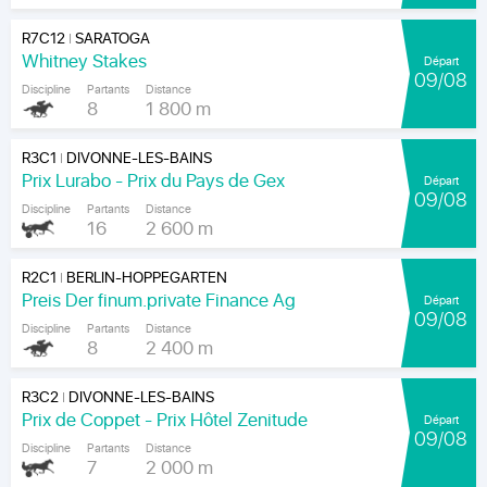
R7C12
SARATOGA
|
Whitney Stakes
Départ
09/08
Discipline
Partants
Distance
8
1 800 m
R3C1
DIVONNE-LES-BAINS
|
Prix Lurabo - Prix du Pays de Gex
Départ
09/08
Discipline
Partants
Distance
16
2 600 m
R2C1
BERLIN-HOPPEGARTEN
|
Preis Der finum.private Finance Ag
Départ
09/08
Discipline
Partants
Distance
8
2 400 m
R3C2
DIVONNE-LES-BAINS
|
Prix de Coppet - Prix Hôtel Zenitude
Départ
09/08
Discipline
Partants
Distance
7
2 000 m