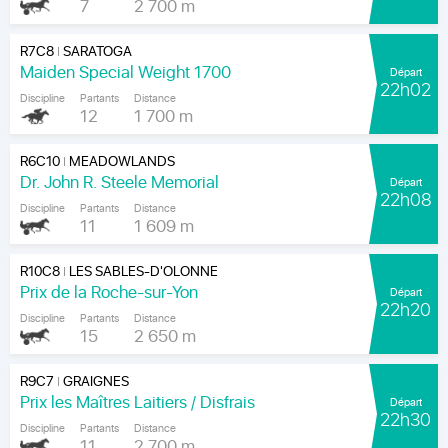
7
2 700 m
R7C8
SARATOGA
|
Maiden Special Weight 1700
Départ
22h02
Discipline
Partants
Distance
12
1 700 m
R6C10
MEADOWLANDS
|
Dr. John R. Steele Memorial
Départ
22h08
Discipline
Partants
Distance
11
1 609 m
R10C8
LES SABLES-D'OLONNE
|
Prix de la Roche-sur-Yon
Départ
22h20
Discipline
Partants
Distance
15
2 650 m
R9C7
GRAIGNES
|
Prix les Maîtres Laitiers / Disfrais
Départ
22h30
Discipline
Partants
Distance
11
2 700 m