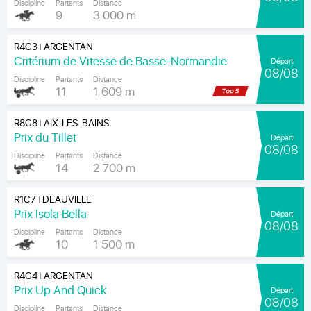
Discipline
Partants
Distance
9
3 000 m
R4C3
ARGENTAN
|
Critérium de Vitesse de Basse-Normandie
Départ
08/08
Discipline
Partants
Distance
11
1 609 m
R8C8
AIX-LES-BAINS
|
Prix du Tillet
Départ
08/08
Discipline
Partants
Distance
14
2 700 m
R1C7
DEAUVILLE
|
Prix Isola Bella
Départ
08/08
Discipline
Partants
Distance
10
1 500 m
R4C4
ARGENTAN
|
Prix Up And Quick
Départ
08/08
Discipline
Partants
Distance