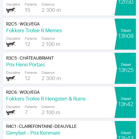
12h50
Discipline
Partants
Distance
15
2 300 m
R2C5
WOLVEGA
|
Fokkers Trofee R Merries
Départ
13h08
Discipline
Partants
Distance
12
2 100 m
R3C5
CHÂTEAUBRIANT
|
Prix Henri Portais
Départ
13h25
Discipline
Partants
Distance
12
2 300 m
R2C6
WOLVEGA
|
Fokkers Trofee R Hengsten & Ruins
Départ
13h42
Discipline
Partants
Distance
7
2 100 m
R4C1
CLAIREFONTAINE-DEAUVILLE
|
Genybet - Prix Kenmare
Départ
13h43