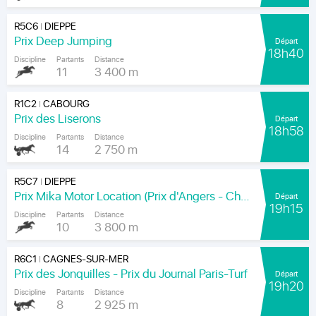
R5C6
DIEPPE
|
Prix Deep Jumping
Départ
18h40
Discipline
Partants
Distance
11
3 400 m
R1C2
CABOURG
|
Prix des Liserons
Départ
18h58
Discipline
Partants
Distance
14
2 750 m
R5C7
DIEPPE
|
Prix Mika Motor Location (Prix d'Angers - Chamionnat Paris-Turf des Apprentis-Jeunes-Jockeys)
Départ
19h15
Discipline
Partants
Distance
10
3 800 m
R6C1
CAGNES-SUR-MER
|
Prix des Jonquilles - Prix du Journal Paris-Turf
Départ
19h20
Discipline
Partants
Distance
8
2 925 m