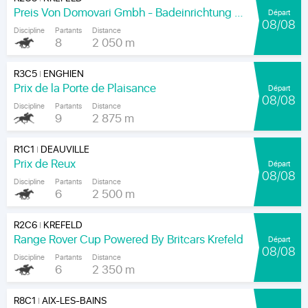
Preis Von Domovari Gmbh - Badeinrichtung Auf Mass
Départ
08/08
Discipline
Partants
Distance
8
2 050 m
R3C5
ENGHIEN
|
Prix de la Porte de Plaisance
Départ
08/08
Discipline
Partants
Distance
9
2 875 m
R1C1
DEAUVILLE
|
Prix de Reux
Départ
08/08
Discipline
Partants
Distance
6
2 500 m
R2C6
KREFELD
|
Range Rover Cup Powered By Britcars Krefeld
Départ
08/08
Discipline
Partants
Distance
6
2 350 m
R8C1
AIX-LES-BAINS
|