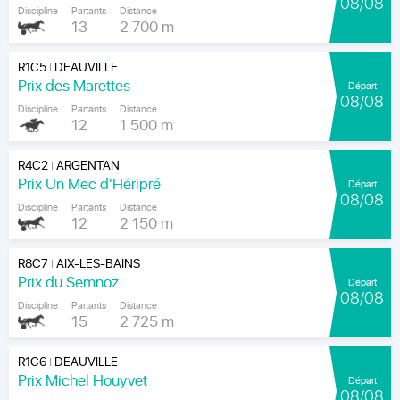
08/08
Discipline
Partants
Distance
13
2 700 m
R1C5
DEAUVILLE
|
Prix des Marettes
Départ
08/08
Discipline
Partants
Distance
12
1 500 m
R4C2
ARGENTAN
|
Prix Un Mec d'Héripré
Départ
08/08
Discipline
Partants
Distance
12
2 150 m
R8C7
AIX-LES-BAINS
|
Prix du Semnoz
Départ
08/08
Discipline
Partants
Distance
15
2 725 m
R1C6
DEAUVILLE
|
Prix Michel Houyvet
Départ
08/08