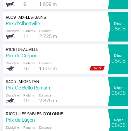
9
1 609 m
R8C9
AIX-LES-BAINS
|
Prix d'Albertville
Départ
08/08
Discipline
Partants
Distance
11
2 725 m
R1C8
DEAUVILLE
|
Prix de Crépon
Départ
08/08
Discipline
Partants
Distance
16
1 600 m
R4C5
ARGENTAN
|
Prix Ce Bello Romain
Départ
08/08
Discipline
Partants
Distance
10
2 875 m
R10C1
LES SABLES-D'OLONNE
|
Prix de Luçon
Départ
08/08
Discipline
Partants
Distance