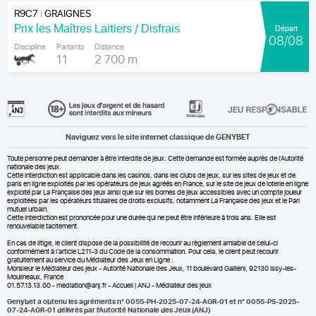
R9C7
GRAIGNES
|
Prix les Maîtres Laitiers / Disfrais
Départ
08/08
Discipline
Partants
Distance
11
2 700 m
Naviguez vers le site internet classique de GENYBET
Toute personne peut demander à être interdite de jeux. Cette demande est formée auprès de l'Autorité
nationale des jeux.
Cette interdiction est applicable dans les casinos, dans les clubs de jeux, sur les sites de jeux et de
paris en ligne exploités par les opérateurs de jeux agréés en France, sur le site de jeux de loterie en ligne
exploité par La Française des jeux ainsi que sur les bornes de jeux accessibles avec un compte joueur
exploitées par les opérateurs titulaires de droits exclusifs, notamment La Française des jeux et le Pari
mutuel urbain.
Cette interdiction est prononcée pour une durée qui ne peut être inférieure à trois ans. Elle est
renouvelable tacitement.
En cas de litige, le client dispose de la possibilité de recourir au règlement amiable de celui-ci
conformément à l’article L211-3 du Code de la consommation. Pour cela, le client peut recourir
gratuitement au service du Médiateur des Jeux en Ligne :
Monsieur le Médiateur des jeux - Autorité Nationale des Jeux, 11 boulevard Gallieni, 92130 Issy-les-
Moulineaux, France
01.57.13.13.00 - mediation@anj.fr -
Accueil | ANJ - Médiateur des jeux
Genybet a obtenu les agréments n° 0055-PH-2025-07-24-AGR-01 et n° 0055-PS-2025-
07-24-AGR-01 délivrés par l'Autorité Nationale des Jeux (ANJ)