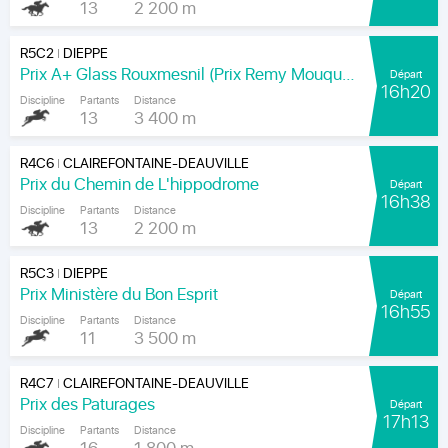
13
2 200 m
R5C2
DIEPPE
|
Prix A+ Glass Rouxmesnil (Prix Remy Mouquet)
Départ
16h20
Discipline
Partants
Distance
13
3 400 m
R4C6
CLAIREFONTAINE-DEAUVILLE
|
Prix du Chemin de L'hippodrome
Départ
16h38
Discipline
Partants
Distance
13
2 200 m
R5C3
DIEPPE
|
Prix Ministère du Bon Esprit
Départ
16h55
Discipline
Partants
Distance
11
3 500 m
R4C7
CLAIREFONTAINE-DEAUVILLE
|
Prix des Paturages
Départ
17h13
Discipline
Partants
Distance