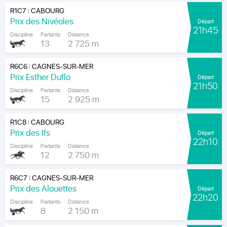
R1C7
CABOURG
|
Prix des Nivéoles
Départ
21h45
Discipline
Partants
Distance
13
2 725 m
R6C6
CAGNES-SUR-MER
|
Prix Esther Duflo
Départ
21h50
Discipline
Partants
Distance
15
2 925 m
R1C8
CABOURG
|
Prix des Ifs
Départ
22h10
Discipline
Partants
Distance
12
2 750 m
R6C7
CAGNES-SUR-MER
|
Prix des Alouettes
Départ
22h20
Discipline
Partants
Distance
8
2 150 m