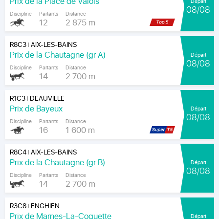
Prix de la Place de Valois
Départ
08/08
Discipline
Partants
Distance
12
2 875 m
R8C3
AIX-LES-BAINS
|
Prix de la Chautagne (gr A)
Départ
08/08
Discipline
Partants
Distance
14
2 700 m
R1C3
DEAUVILLE
|
Prix de Bayeux
Départ
08/08
Discipline
Partants
Distance
16
1 600 m
R8C4
AIX-LES-BAINS
|
Prix de la Chautagne (gr B)
Départ
08/08
Discipline
Partants
Distance
14
2 700 m
R3C8
ENGHIEN
|
Prix de Marnes-La-Coquette
Départ