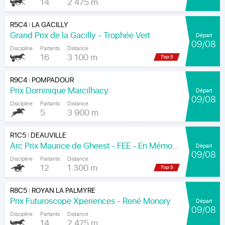
14
2 475 m
R5C4
LA GACILLY
|
Grand Prix de la Gacilly - Trophée Vert
Départ
09/08
Discipline
Partants
Distance
16
3 100 m
R9C4
POMPADOUR
|
Prix Dominique Marcilhacy
Départ
09/08
Discipline
Partants
Distance
5
3 900 m
R1C5
DEAUVILLE
|
Arc Prix Maurice de Gheest - FEE - En Mémoire de Louis Romanet
Départ
09/08
Discipline
Partants
Distance
12
1 300 m
R8C5
ROYAN LA PALMYRE
|
Prix Futuroscope Xperiences - René Monory
Départ
09/08
Discipline
Partants
Distance
14
2 475 m