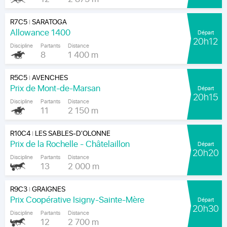
R7C5
SARATOGA
|
Allowance 1400
Départ
20h12
Discipline
Partants
Distance
8
1 400 m
R5C5
AVENCHES
|
Prix de Mont-de-Marsan
Départ
20h15
Discipline
Partants
Distance
11
2 150 m
R10C4
LES SABLES-D'OLONNE
|
Prix de la Rochelle - Châtelaillon
Départ
20h20
Discipline
Partants
Distance
13
2 000 m
R9C3
GRAIGNES
|
Prix Coopérative Isigny-Sainte-Mère
Départ
20h30
Discipline
Partants
Distance
12
2 700 m