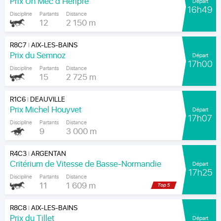
Prix Un Mec d'Héripré
Départ
16h49
Discipline
Partants
Distance
12
2 150 m
R8C7
AIX-LES-BAINS
|
Prix du Semnoz
Départ
17h00
Discipline
Partants
Distance
15
2 725 m
R1C6
DEAUVILLE
|
Prix Michel Houyvet
Départ
17h07
Discipline
Partants
Distance
9
3 000 m
R4C3
ARGENTAN
|
Critérium de Vitesse de Basse-Normandie
Départ
17h25
Discipline
Partants
Distance
11
1 609 m
R8C8
AIX-LES-BAINS
|
Prix du Tillet
Départ