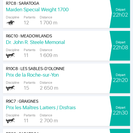
R7C8
SARATOGA
|
Maiden Special Weight 1700
Départ
22h02
Discipline
Partants
Distance
12
1 700 m
R6C10
MEADOWLANDS
|
Dr. John R. Steele Memorial
Départ
22h08
Discipline
Partants
Distance
11
1 609 m
R10C8
LES SABLES-D'OLONNE
|
Prix de la Roche-sur-Yon
Départ
22h20
Discipline
Partants
Distance
15
2 650 m
R9C7
GRAIGNES
|
Prix les Maîtres Laitiers / Disfrais
Départ
22h30
Discipline
Partants
Distance
11
2 700 m