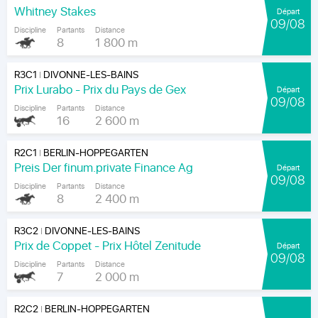
Whitney Stakes
Départ
09/08
Discipline
Partants
Distance
8
1 800 m
R3C1
DIVONNE-LES-BAINS
|
Prix Lurabo - Prix du Pays de Gex
Départ
09/08
Discipline
Partants
Distance
16
2 600 m
R2C1
BERLIN-HOPPEGARTEN
|
Preis Der finum.private Finance Ag
Départ
09/08
Discipline
Partants
Distance
8
2 400 m
R3C2
DIVONNE-LES-BAINS
|
Prix de Coppet - Prix Hôtel Zenitude
Départ
09/08
Discipline
Partants
Distance
7
2 000 m
R2C2
BERLIN-HOPPEGARTEN
|