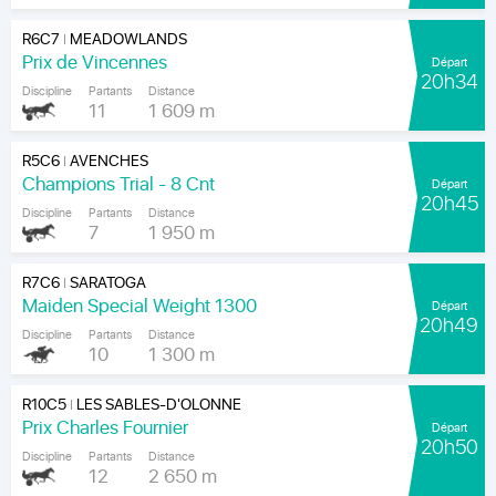
R6C7
MEADOWLANDS
|
Prix de Vincennes
Départ
20h34
Discipline
Partants
Distance
11
1 609 m
R5C6
AVENCHES
|
Champions Trial - 8 Cnt
Départ
20h45
Discipline
Partants
Distance
7
1 950 m
R7C6
SARATOGA
|
Maiden Special Weight 1300
Départ
20h49
Discipline
Partants
Distance
10
1 300 m
R10C5
LES SABLES-D'OLONNE
|
Prix Charles Fournier
Départ
20h50
Discipline
Partants
Distance
12
2 650 m