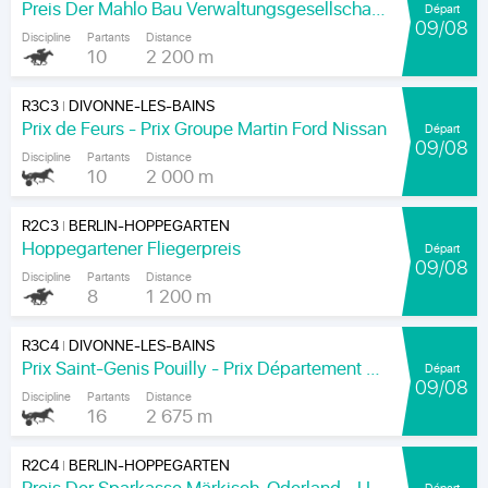
Preis Der Mahlo Bau Verwaltungsgesellschaft Mbh
Départ
09/08
Discipline
Partants
Distance
10
2 200 m
R3C3
DIVONNE-LES-BAINS
|
Prix de Feurs - Prix Groupe Martin Ford Nissan
Départ
09/08
Discipline
Partants
Distance
10
2 000 m
R2C3
BERLIN-HOPPEGARTEN
|
Hoppegartener Fliegerpreis
Départ
09/08
Discipline
Partants
Distance
8
1 200 m
R3C4
DIVONNE-LES-BAINS
|
Prix Saint-Genis Pouilly - Prix Département Ain
Départ
09/08
Discipline
Partants
Distance
16
2 675 m
R2C4
BERLIN-HOPPEGARTEN
|