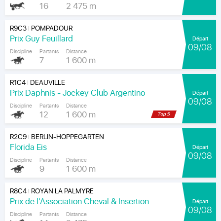
16
2 475 m
R9C3
POMPADOUR
|
Prix Guy Feuillard
Départ
09/08
Discipline
Partants
Distance
7
1 600 m
R1C4
DEAUVILLE
|
Prix Daphnis - Jockey Club Argentino
Départ
09/08
Discipline
Partants
Distance
12
1 600 m
R2C9
BERLIN-HOPPEGARTEN
|
Florida Eis
Départ
09/08
Discipline
Partants
Distance
9
1 600 m
R8C4
ROYAN LA PALMYRE
|
Prix de l'Association Cheval & Insertion
Départ
09/08
Discipline
Partants
Distance