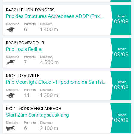
R4C2
LE LION-D'ANGERS
|
Prix des Structures Accreditées ADDP (Prix Léon Carabin)
Départ
09/08
Discipline
Partants
Distance
6
1 400 m
R9C6
POMPADOUR
|
Prix Louis Reillier
Départ
09/08
Discipline
Partants
Distance
7
4 500 m
R1C7
DEAUVILLE
|
Prix Moonlight Cloud - Hipodromo de San Isidro
Départ
09/08
Discipline
Partants
Distance
14
1 200 m
R6C1
MÖNCHENGLADBACH
|
Start Zum Sonntagsausklang
Départ
09/08
Discipline
Partants
Distance
6
2 100 m