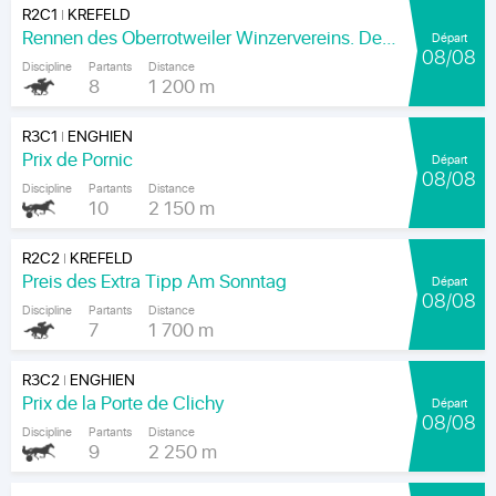
R2C1
KREFELD
|
Rennen des Oberrotweiler Winzervereins. Der Klassiker Am Kaiser.
Départ
08/08
Discipline
Partants
Distance
8
1 200 m
R3C1
ENGHIEN
|
Prix de Pornic
Départ
08/08
Discipline
Partants
Distance
10
2 150 m
R2C2
KREFELD
|
Preis des Extra Tipp Am Sonntag
Départ
08/08
Discipline
Partants
Distance
7
1 700 m
R3C2
ENGHIEN
|
Prix de la Porte de Clichy
Départ
08/08
Discipline
Partants
Distance
9
2 250 m