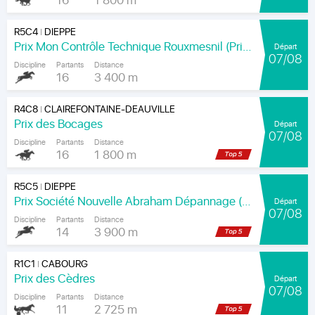
16
1 800 m
R5C4
DIEPPE
|
Prix Mon Contrôle Technique Rouxmesnil (Prix Jean de la Rochefoucauld)
Départ
07/08
Discipline
Partants
Distance
16
3 400 m
R4C8
CLAIREFONTAINE-DEAUVILLE
|
Prix des Bocages
Départ
07/08
Discipline
Partants
Distance
16
1 800 m
R5C5
DIEPPE
|
Prix Société Nouvelle Abraham Dépannage (Prix Arenice)
Départ
07/08
Discipline
Partants
Distance
14
3 900 m
R1C1
CABOURG
|
Prix des Cèdres
Départ
07/08
Discipline
Partants
Distance
11
2 725 m