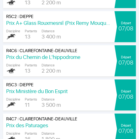
13
2 200 m
R5C2
DIEPPE
|
Prix A+ Glass Rouxmesnil (Prix Remy Mouquet)
Départ
07/08
Discipline
Partants
Distance
13
3 400 m
R4C6
CLAIREFONTAINE-DEAUVILLE
|
Prix du Chemin de L'hippodrome
Départ
07/08
Discipline
Partants
Distance
13
2 200 m
R5C3
DIEPPE
|
Prix Ministère du Bon Esprit
Départ
07/08
Discipline
Partants
Distance
11
3 500 m
R4C7
CLAIREFONTAINE-DEAUVILLE
|
Prix des Paturages
Départ
07/08
Discipline
Partants
Distance