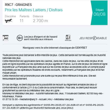
R9C7
GRAIGNES
|
Prix les Maîtres Laitiers / Disfrais
Départ
08/08
Discipline
Partants
Distance
11
2 700 m
Naviguez vers le site internet classique de GENYBET
Toute personne peut demander à être interdite de jeux. Cette demande est formée auprès de l'Autorité
nationale des jeux.
Cette interdiction est applicable dans les casinos, dans les clubs de jeux, sur les sites de jeux et de
paris en ligne exploités par les opérateurs de jeux agréés en France, sur le site de jeux de loterie en ligne
exploité par La Française des jeux ainsi que sur les bornes de jeux accessibles avec un compte joueur
exploitées par les opérateurs titulaires de droits exclusifs, notamment La Française des jeux et le Pari
mutuel urbain.
Cette interdiction est prononcée pour une durée qui ne peut être inférieure à trois ans. Elle est
renouvelable tacitement.
En cas de litige, le client dispose de la possibilité de recourir au règlement amiable de celui-ci
conformément à l’article L211-3 du Code de la consommation. Pour cela, le client peut recourir
gratuitement au service du Médiateur des Jeux en Ligne :
Monsieur le Médiateur des jeux - Autorité Nationale des Jeux, 11 boulevard Gallieni, 92130 Issy-les-
Moulineaux, France
01.57.13.13.00 - mediation@anj.fr -
Accueil | ANJ - Médiateur des jeux
Genybet a obtenu les agréments n° 0055-PH-2025-07-24-AGR-01 et n° 0055-PS-2025-
07-24-AGR-01 délivrés par l'Autorité Nationale des Jeux (ANJ)