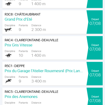
9
1 400 m
R3C8
CHÂTEAUBRIANT
|
Grand Prix d'Eté
Départ
07/08
Discipline
Partants
Distance
9
2 300 m
R4C4
CLAIREFONTAINE-DEAUVILLE
|
Prix Gris Vitesse
Départ
07/08
Discipline
Partants
Distance
10
1 400 m
R5C1
DIEPPE
|
Prix du Garage l'Atelier Rouxmesnil (Prix Lands End)
Départ
07/08
Discipline
Partants
Distance
9
3 400 m
R4C5
CLAIREFONTAINE-DEAUVILLE
|
Prix des Anemones
Départ
07/08
Discipline
Partants
Distance