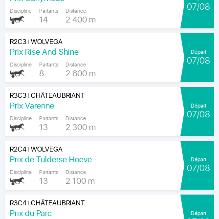
07/08
Discipline
Partants
Distance
14
2 400 m
R2C3
WOLVEGA
|
Prix Rise And Shine
Départ
07/08
Discipline
Partants
Distance
8
2 600 m
R3C3
CHÂTEAUBRIANT
|
Prix Varenne
Départ
07/08
Discipline
Partants
Distance
13
2 300 m
R2C4
WOLVEGA
|
Prix de Tulderse Hoeve
Départ
07/08
Discipline
Partants
Distance
13
2 100 m
R3C4
CHÂTEAUBRIANT
|
Prix du Parc
Départ