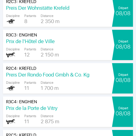
R2C3
KREFELD
|
Preis Der Wohnstätte Krefeld
Départ
08/08
Discipline
Partants
Distance
8
2 350 m
R3C3
ENGHIEN
|
Prix de l'Hôtel de Ville
Départ
08/08
Discipline
Partants
Distance
12
2 150 m
R2C4
KREFELD
|
Preis Der Rondo Food Gmbh & Co. Kg
Départ
08/08
Discipline
Partants
Distance
11
1 700 m
R3C4
ENGHIEN
|
Prix de la Porte de Vitry
Départ
08/08
Discipline
Partants
Distance
11
2 875 m
R2C5
KREFELD
|