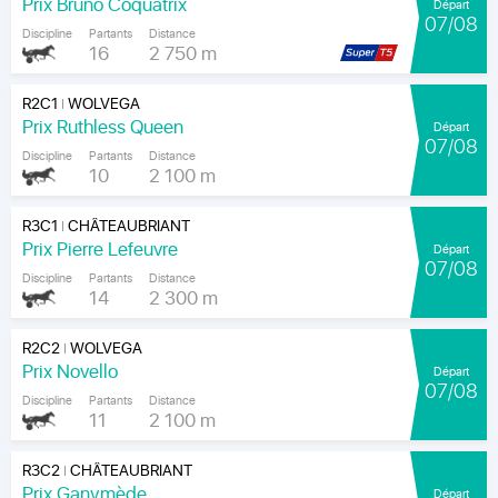
Prix Bruno Coquatrix
Départ
07/08
Discipline
Partants
Distance
16
2 750 m
R2C1
WOLVEGA
|
Prix Ruthless Queen
Départ
07/08
Discipline
Partants
Distance
10
2 100 m
R3C1
CHÂTEAUBRIANT
|
Prix Pierre Lefeuvre
Départ
07/08
Discipline
Partants
Distance
14
2 300 m
R2C2
WOLVEGA
|
Prix Novello
Départ
07/08
Discipline
Partants
Distance
11
2 100 m
R3C2
CHÂTEAUBRIANT
|
Prix Ganymède
Départ