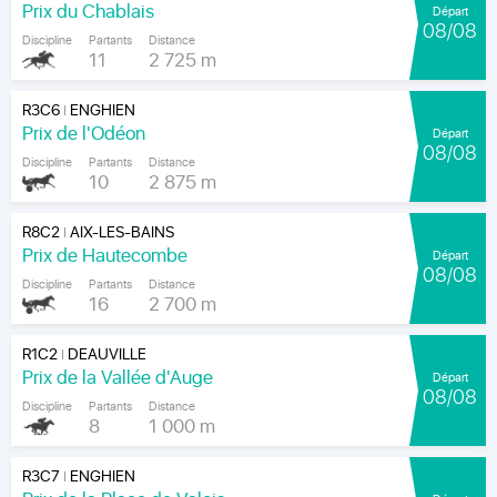
Prix du Chablais
Départ
08/08
Discipline
Partants
Distance
11
2 725 m
R3C6
ENGHIEN
|
Prix de l'Odéon
Départ
08/08
Discipline
Partants
Distance
10
2 875 m
R8C2
AIX-LES-BAINS
|
Prix de Hautecombe
Départ
08/08
Discipline
Partants
Distance
16
2 700 m
R1C2
DEAUVILLE
|
Prix de la Vallée d'Auge
Départ
08/08
Discipline
Partants
Distance
8
1 000 m
R3C7
ENGHIEN
|