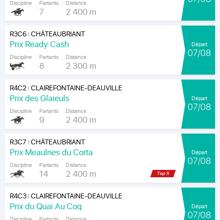
Discipline
Partants
Distance
7
2 400 m
R3C6
CHÂTEAUBRIANT
|
Prix Ready Cash
Départ
07/08
Discipline
Partants
Distance
8
2 300 m
R4C2
CLAIREFONTAINE-DEAUVILLE
|
Prix des Glaieuls
Départ
07/08
Discipline
Partants
Distance
9
2 400 m
R3C7
CHÂTEAUBRIANT
|
Prix Meaulnes du Corta
Départ
07/08
Discipline
Partants
Distance
14
2 400 m
R4C3
CLAIREFONTAINE-DEAUVILLE
|
Prix du Quai Au Coq
Départ
07/08
Discipline
Partants
Distance