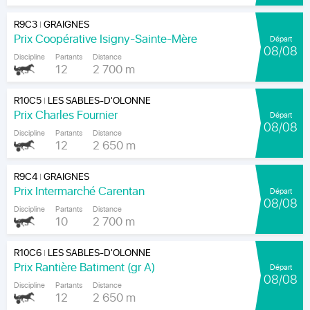
R9C3
GRAIGNES
|
Prix Coopérative Isigny-Sainte-Mère
Départ
08/08
Discipline
Partants
Distance
12
2 700 m
R10C5
LES SABLES-D'OLONNE
|
Prix Charles Fournier
Départ
08/08
Discipline
Partants
Distance
12
2 650 m
R9C4
GRAIGNES
|
Prix Intermarché Carentan
Départ
08/08
Discipline
Partants
Distance
10
2 700 m
R10C6
LES SABLES-D'OLONNE
|
Prix Rantière Batiment (gr A)
Départ
08/08
Discipline
Partants
Distance
12
2 650 m