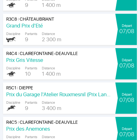
9
1 400 m
R3C8
CHÂTEAUBRIANT
|
Grand Prix d'Eté
Départ
07/08
Discipline
Partants
Distance
9
2 300 m
R4C4
CLAIREFONTAINE-DEAUVILLE
|
Prix Gris Vitesse
Départ
07/08
Discipline
Partants
Distance
10
1 400 m
R5C1
DIEPPE
|
Prix du Garage l'Atelier Rouxmesnil (Prix Lands End)
Départ
07/08
Discipline
Partants
Distance
9
3 400 m
R4C5
CLAIREFONTAINE-DEAUVILLE
|
Prix des Anemones
Départ
07/08
Discipline
Partants
Distance