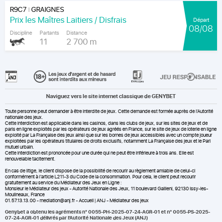
R9C7
GRAIGNES
|
Prix les Maîtres Laitiers / Disfrais
Départ
08/08
Discipline
Partants
Distance
11
2 700 m
Naviguez vers le site internet classique de GENYBET
Toute personne peut demander à être interdite de jeux. Cette demande est formée auprès de l'Autorité
nationale des jeux.
Cette interdiction est applicable dans les casinos, dans les clubs de jeux, sur les sites de jeux et de
paris en ligne exploités par les opérateurs de jeux agréés en France, sur le site de jeux de loterie en ligne
exploité par La Française des jeux ainsi que sur les bornes de jeux accessibles avec un compte joueur
exploitées par les opérateurs titulaires de droits exclusifs, notamment La Française des jeux et le Pari
mutuel urbain.
Cette interdiction est prononcée pour une durée qui ne peut être inférieure à trois ans. Elle est
renouvelable tacitement.
En cas de litige, le client dispose de la possibilité de recourir au règlement amiable de celui-ci
conformément à l’article L211-3 du Code de la consommation. Pour cela, le client peut recourir
gratuitement au service du Médiateur des Jeux en Ligne :
Monsieur le Médiateur des jeux - Autorité Nationale des Jeux, 11 boulevard Gallieni, 92130 Issy-les-
Moulineaux, France
01.57.13.13.00 - mediation@anj.fr -
Accueil | ANJ - Médiateur des jeux
Genybet a obtenu les agréments n° 0055-PH-2025-07-24-AGR-01 et n° 0055-PS-2025-
07-24-AGR-01 délivrés par l'Autorité Nationale des Jeux (ANJ)