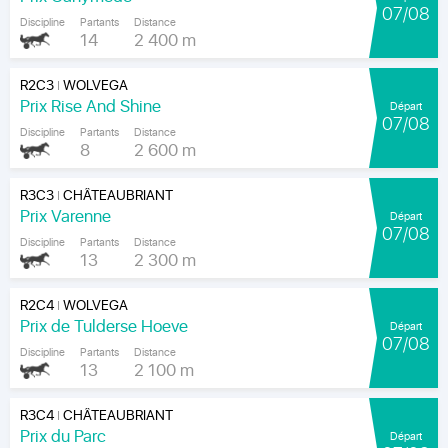
07/08
Discipline
Partants
Distance
14
2 400 m
R2C3
WOLVEGA
|
Prix Rise And Shine
Départ
07/08
Discipline
Partants
Distance
8
2 600 m
R3C3
CHÂTEAUBRIANT
|
Prix Varenne
Départ
07/08
Discipline
Partants
Distance
13
2 300 m
R2C4
WOLVEGA
|
Prix de Tulderse Hoeve
Départ
07/08
Discipline
Partants
Distance
13
2 100 m
R3C4
CHÂTEAUBRIANT
|
Prix du Parc
Départ