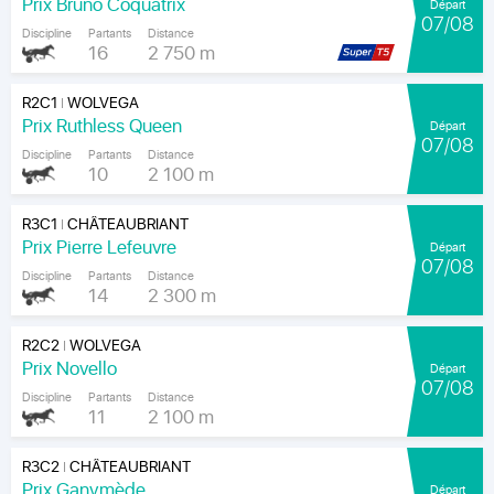
Prix Bruno Coquatrix
Départ
07/08
Discipline
Partants
Distance
16
2 750 m
R2C1
WOLVEGA
|
Prix Ruthless Queen
Départ
07/08
Discipline
Partants
Distance
10
2 100 m
R3C1
CHÂTEAUBRIANT
|
Prix Pierre Lefeuvre
Départ
07/08
Discipline
Partants
Distance
14
2 300 m
R2C2
WOLVEGA
|
Prix Novello
Départ
07/08
Discipline
Partants
Distance
11
2 100 m
R3C2
CHÂTEAUBRIANT
|
Prix Ganymède
Départ