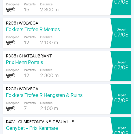
07/08
Discipline
Partants
Distance
15
2 300 m
R2C5
WOLVEGA
|
Fokkers Trofee R Merries
Départ
07/08
Discipline
Partants
Distance
12
2 100 m
R3C5
CHÂTEAUBRIANT
|
Prix Henri Portais
Départ
07/08
Discipline
Partants
Distance
12
2 300 m
R2C6
WOLVEGA
|
Fokkers Trofee R Hengsten & Ruins
Départ
07/08
Discipline
Partants
Distance
7
2 100 m
R4C1
CLAIREFONTAINE-DEAUVILLE
|
Genybet - Prix Kenmare
Départ
07/08