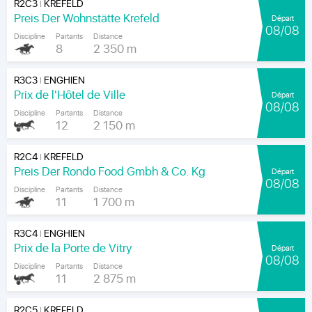
R2C3
KREFELD
|
Preis Der Wohnstätte Krefeld
Départ
08/08
Discipline
Partants
Distance
8
2 350 m
R3C3
ENGHIEN
|
Prix de l'Hôtel de Ville
Départ
08/08
Discipline
Partants
Distance
12
2 150 m
R2C4
KREFELD
|
Preis Der Rondo Food Gmbh & Co. Kg
Départ
08/08
Discipline
Partants
Distance
11
1 700 m
R3C4
ENGHIEN
|
Prix de la Porte de Vitry
Départ
08/08
Discipline
Partants
Distance
11
2 875 m
R2C5
KREFELD
|