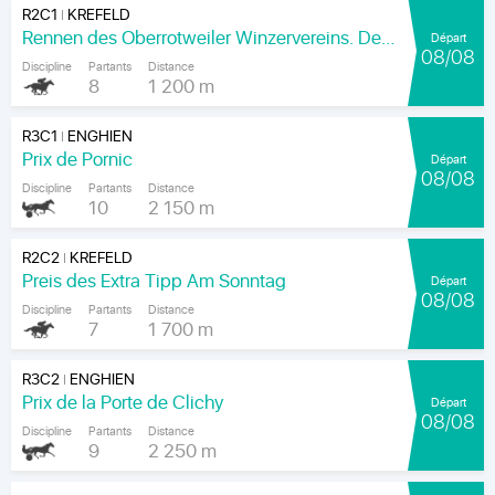
R2C1
KREFELD
|
Rennen des Oberrotweiler Winzervereins. Der Klassiker Am Kaiser.
Départ
08/08
Discipline
Partants
Distance
8
1 200 m
R3C1
ENGHIEN
|
Prix de Pornic
Départ
08/08
Discipline
Partants
Distance
10
2 150 m
R2C2
KREFELD
|
Preis des Extra Tipp Am Sonntag
Départ
08/08
Discipline
Partants
Distance
7
1 700 m
R3C2
ENGHIEN
|
Prix de la Porte de Clichy
Départ
08/08
Discipline
Partants
Distance
9
2 250 m