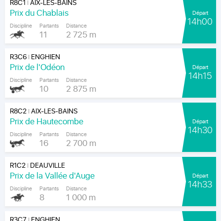
R8C1
AIX-LES-BAINS
|
Prix du Chablais
Départ
14h00
Discipline
Partants
Distance
11
2 725 m
R3C6
ENGHIEN
|
Prix de l'Odéon
Départ
14h15
Discipline
Partants
Distance
10
2 875 m
R8C2
AIX-LES-BAINS
|
Prix de Hautecombe
Départ
14h30
Discipline
Partants
Distance
16
2 700 m
R1C2
DEAUVILLE
|
Prix de la Vallée d'Auge
Départ
14h33
Discipline
Partants
Distance
8
1 000 m
R3C7
ENGHIEN
|