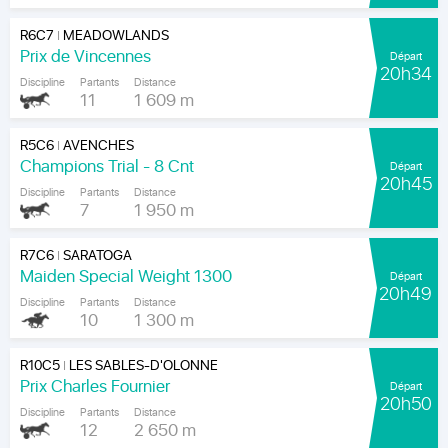
R6C7
MEADOWLANDS
|
Prix de Vincennes
Départ
20h34
Discipline
Partants
Distance
11
1 609 m
R5C6
AVENCHES
|
Champions Trial - 8 Cnt
Départ
20h45
Discipline
Partants
Distance
7
1 950 m
R7C6
SARATOGA
|
Maiden Special Weight 1300
Départ
20h49
Discipline
Partants
Distance
10
1 300 m
R10C5
LES SABLES-D'OLONNE
|
Prix Charles Fournier
Départ
20h50
Discipline
Partants
Distance
12
2 650 m