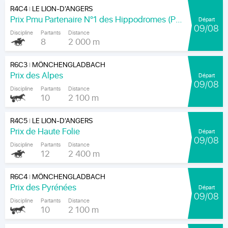
R4C4
LE LION-D'ANGERS
|
Prix Pmu Partenaire N°1 des Hippodromes (Prix du Moulin de Varennes)
Départ
09/08
Discipline
Partants
Distance
8
2 000 m
R6C3
MÖNCHENGLADBACH
|
Prix des Alpes
Départ
09/08
Discipline
Partants
Distance
10
2 100 m
R4C5
LE LION-D'ANGERS
|
Prix de Haute Folie
Départ
09/08
Discipline
Partants
Distance
12
2 400 m
R6C4
MÖNCHENGLADBACH
|
Prix des Pyrénées
Départ
09/08
Discipline
Partants
Distance
10
2 100 m