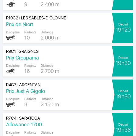
9
2 400 m
R10C2
LES SABLES-D'OLONNE
|
Prix de Niort
Départ
19h20
Discipline
Partants
Distance
10
2 000 m
R9C1
GRAIGNES
|
Prix Groupama
Départ
19h30
Discipline
Partants
Distance
16
2 700 m
R4C7
ARGENTAN
|
Prix Just A Gigolo
Départ
19h30
Discipline
Partants
Distance
9
2 150 m
R7C4
SARATOGA
|
Allowance 1700
Départ
19h36
Discipline
Partants
Distance