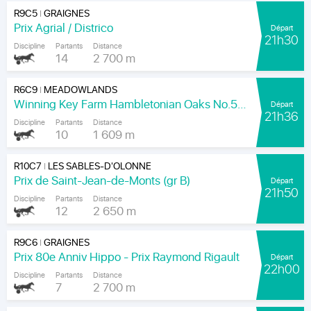
R9C5
GRAIGNES
|
Prix Agrial / Districo
Départ
21h30
Discipline
Partants
Distance
14
2 700 m
R6C9
MEADOWLANDS
|
Winning Key Farm Hambletonian Oaks No.56 - Final
Départ
21h36
Discipline
Partants
Distance
10
1 609 m
R10C7
LES SABLES-D'OLONNE
|
Prix de Saint-Jean-de-Monts (gr B)
Départ
21h50
Discipline
Partants
Distance
12
2 650 m
R9C6
GRAIGNES
|
Prix 80e Anniv Hippo - Prix Raymond Rigault
Départ
22h00
Discipline
Partants
Distance
7
2 700 m