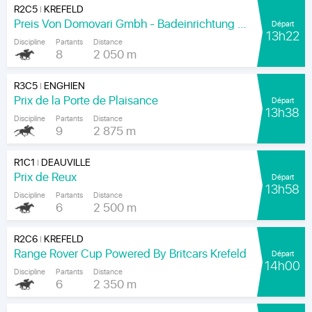
R2C5
KREFELD
|
Preis Von Domovari Gmbh - Badeinrichtung Auf Mass
Départ
13h22
Discipline
Partants
Distance
8
2 050 m
R3C5
ENGHIEN
|
Prix de la Porte de Plaisance
Départ
13h38
Discipline
Partants
Distance
9
2 875 m
R1C1
DEAUVILLE
|
Prix de Reux
Départ
13h58
Discipline
Partants
Distance
6
2 500 m
R2C6
KREFELD
|
Range Rover Cup Powered By Britcars Krefeld
Départ
14h00
Discipline
Partants
Distance
6
2 350 m