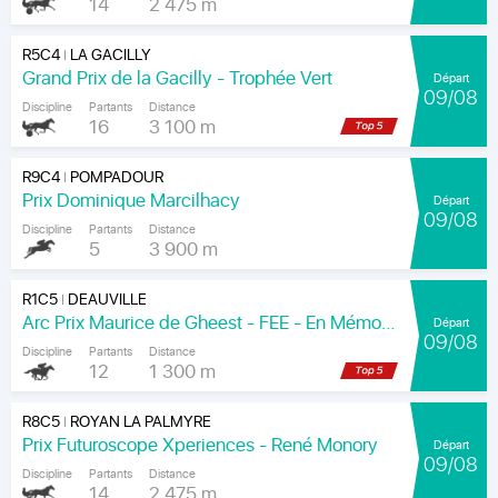
14
2 475 m
R5C4
LA GACILLY
|
Grand Prix de la Gacilly - Trophée Vert
Départ
09/08
Discipline
Partants
Distance
16
3 100 m
R9C4
POMPADOUR
|
Prix Dominique Marcilhacy
Départ
09/08
Discipline
Partants
Distance
5
3 900 m
R1C5
DEAUVILLE
|
Arc Prix Maurice de Gheest - FEE - En Mémoire de Louis Romanet
Départ
09/08
Discipline
Partants
Distance
12
1 300 m
R8C5
ROYAN LA PALMYRE
|
Prix Futuroscope Xperiences - René Monory
Départ
09/08
Discipline
Partants
Distance
14
2 475 m