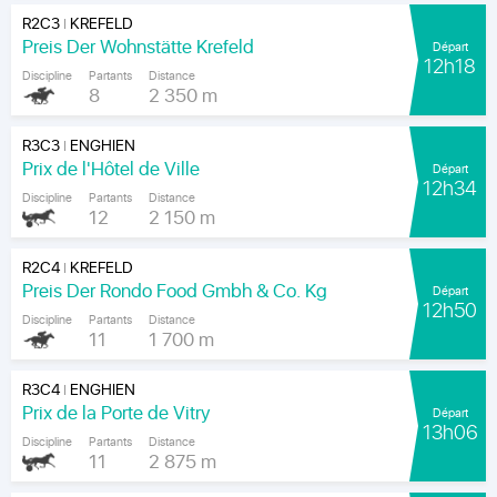
R2C3
KREFELD
|
Preis Der Wohnstätte Krefeld
Départ
12h18
Discipline
Partants
Distance
8
2 350 m
R3C3
ENGHIEN
|
Prix de l'Hôtel de Ville
Départ
12h34
Discipline
Partants
Distance
12
2 150 m
R2C4
KREFELD
|
Preis Der Rondo Food Gmbh & Co. Kg
Départ
12h50
Discipline
Partants
Distance
11
1 700 m
R3C4
ENGHIEN
|
Prix de la Porte de Vitry
Départ
13h06
Discipline
Partants
Distance
11
2 875 m