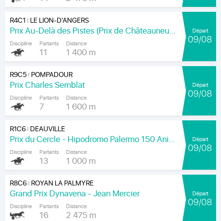
R4C1
LE LION-D'ANGERS
|
Prix Au-Delà des Pistes (Prix de Châteauneuf-sur-Sarthe)
Départ
09/08
Discipline
Partants
Distance
11
1 400 m
R9C5
POMPADOUR
|
Prix Charles Semblat
Départ
09/08
Discipline
Partants
Distance
7
1 600 m
R1C6
DEAUVILLE
|
Prix du Cercle - Hipodromo Palermo 150 Aniversario
Départ
09/08
Discipline
Partants
Distance
13
1 000 m
R8C6
ROYAN LA PALMYRE
|
Grand Prix Dynavena - Jean Mercier
Départ
09/08
Discipline
Partants
Distance
16
2 475 m