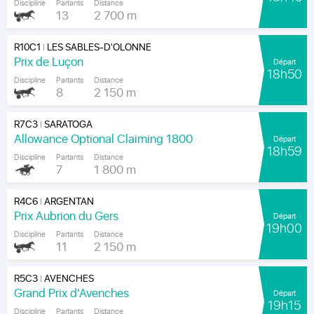
Discipline
Partants
Distance
13
2 700 m
R10C1
LES SABLES-D'OLONNE
|
Prix de Luçon
Départ
18h50
Discipline
Partants
Distance
8
2 150 m
R7C3
SARATOGA
|
Allowance Optional Claiming 1800
Départ
18h59
Discipline
Partants
Distance
7
1 800 m
R4C6
ARGENTAN
|
Prix Aubrion du Gers
Départ
19h00
Discipline
Partants
Distance
11
2 150 m
R5C3
AVENCHES
|
Grand Prix d'Avenches
Départ
19h15
Discipline
Partants
Distance