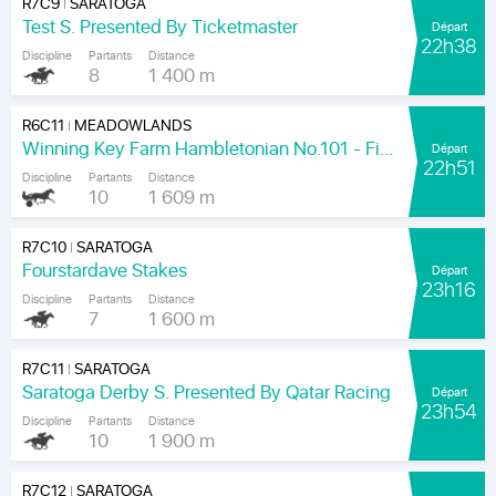
R7C9
SARATOGA
|
Test S. Presented By Ticketmaster
Départ
22h38
Discipline
Partants
Distance
8
1 400 m
R6C11
MEADOWLANDS
|
Winning Key Farm Hambletonian No.101 - Final
Départ
22h51
Discipline
Partants
Distance
10
1 609 m
R7C10
SARATOGA
|
Fourstardave Stakes
Départ
23h16
Discipline
Partants
Distance
7
1 600 m
R7C11
SARATOGA
|
Saratoga Derby S. Presented By Qatar Racing
Départ
23h54
Discipline
Partants
Distance
10
1 900 m
R7C12
SARATOGA
|