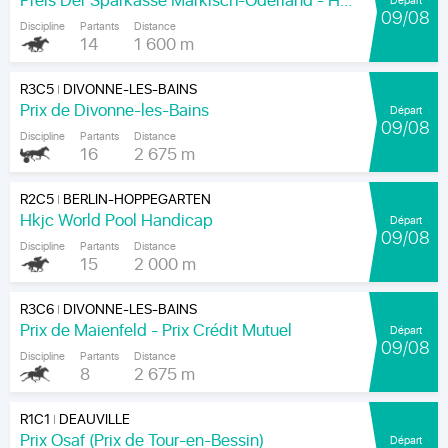
Preis Der Sparkasse Märkisch-Oderland - Hkjc World Pool Trophy
Départ
09/08
Discipline
Partants
Distance
14
1 600 m
R3C5
DIVONNE-LES-BAINS
|
Prix de Divonne-les-Bains
Départ
09/08
Discipline
Partants
Distance
16
2 675 m
R2C5
BERLIN-HOPPEGARTEN
|
Hkjc World Pool Handicap
Départ
09/08
Discipline
Partants
Distance
15
2 000 m
R3C6
DIVONNE-LES-BAINS
|
Prix de Maienfeld - Prix Crédit Mutuel
Départ
09/08
Discipline
Partants
Distance
8
2 675 m
R1C1
DEAUVILLE
|
Prix Osaf (Prix de Tour-en-Bessin)
Départ