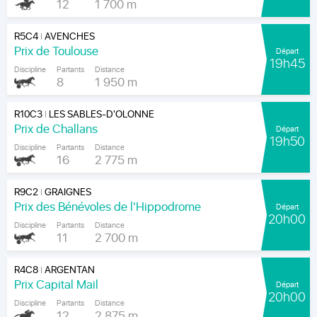
12
1 700 m
R5C4
AVENCHES
|
Prix de Toulouse
Départ
19h45
Discipline
Partants
Distance
8
1 950 m
R10C3
LES SABLES-D'OLONNE
|
Prix de Challans
Départ
19h50
Discipline
Partants
Distance
16
2 775 m
R9C2
GRAIGNES
|
Prix des Bénévoles de l'Hippodrome
Départ
20h00
Discipline
Partants
Distance
11
2 700 m
R4C8
ARGENTAN
|
Prix Capital Mail
Départ
20h00
Discipline
Partants
Distance
12
2 875 m