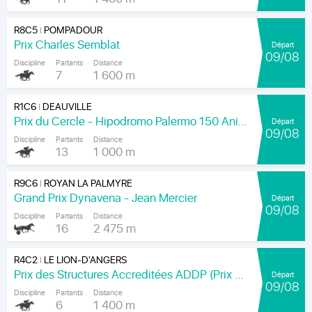
R8C5
POMPADOUR
|
Prix Charles Semblat
Départ
09/08
Discipline
Partants
Distance
7
1 600 m
R1C6
DEAUVILLE
|
Prix du Cercle - Hipodromo Palermo 150 Aniversario
Départ
09/08
Discipline
Partants
Distance
13
1 000 m
R9C6
ROYAN LA PALMYRE
|
Grand Prix Dynavena - Jean Mercier
Départ
09/08
Discipline
Partants
Distance
16
2 475 m
R4C2
LE LION-D'ANGERS
|
Prix des Structures Accreditées ADDP (Prix Léon Carabin)
Départ
09/08
Discipline
Partants
Distance
6
1 400 m