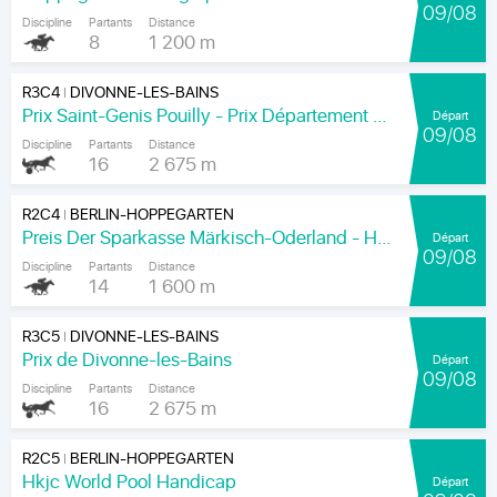
09/08
Discipline
Partants
Distance
8
1 200 m
R3C4
DIVONNE-LES-BAINS
|
Prix Saint-Genis Pouilly - Prix Département Ain
Départ
09/08
Discipline
Partants
Distance
16
2 675 m
R2C4
BERLIN-HOPPEGARTEN
|
Preis Der Sparkasse Märkisch-Oderland - Hkjc World Pool Trophy
Départ
09/08
Discipline
Partants
Distance
14
1 600 m
R3C5
DIVONNE-LES-BAINS
|
Prix de Divonne-les-Bains
Départ
09/08
Discipline
Partants
Distance
16
2 675 m
R2C5
BERLIN-HOPPEGARTEN
|
Hkjc World Pool Handicap
Départ