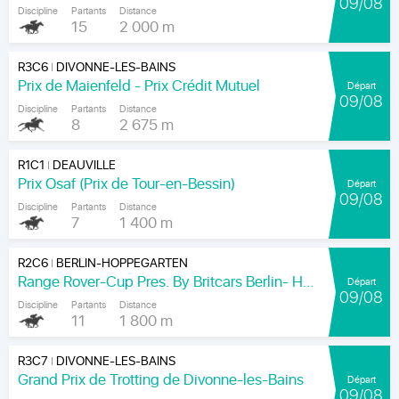
09/08
Discipline
Partants
Distance
15
2 000 m
R3C6
DIVONNE-LES-BAINS
|
Prix de Maienfeld - Prix Crédit Mutuel
Départ
09/08
Discipline
Partants
Distance
8
2 675 m
R1C1
DEAUVILLE
|
Prix Osaf (Prix de Tour-en-Bessin)
Départ
09/08
Discipline
Partants
Distance
7
1 400 m
R2C6
BERLIN-HOPPEGARTEN
|
Range Rover-Cup Pres. By Britcars Berlin- Hoppegartener Stutenp.
Départ
09/08
Discipline
Partants
Distance
11
1 800 m
R3C7
DIVONNE-LES-BAINS
|
Grand Prix de Trotting de Divonne-les-Bains
Départ
09/08