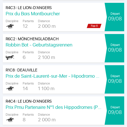
R4C3
LE LION-D'ANGERS
|
Prix du Bois Montbourcher
Départ
09/08
Discipline
Partants
Distance
12
2 000 m
R6C2
MÖNCHENGLADBACH
|
Robbin Bot - Geburtstagsrennen
Départ
09/08
Discipline
Partants
Distance
6
2 100 m
R1C8
DEAUVILLE
|
Prix de Saint-Laurent-sur-Mer - Hipodromo de Maronas
Départ
09/08
Discipline
Partants
Distance
14
1 100 m
R4C4
LE LION-D'ANGERS
|
Prix Pmu Partenaire N°1 des Hippodromes (Prix du Moulin de Varennes)
Départ
09/08
Discipline
Partants
Distance
8
2 000 m