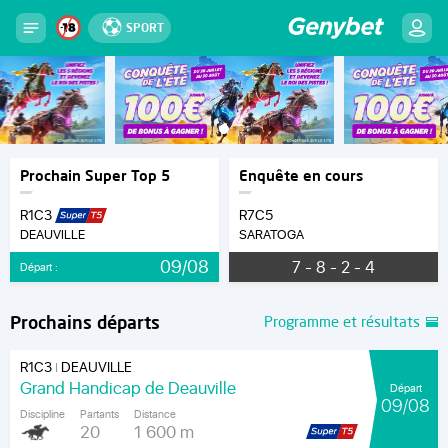
SPORT
Prochain Super Top 5
Enquête en cours
R1C3
R7C5
DEAUVILLE
SARATOGA
09/08
7 - 8 - 2 - 4
Départ :
Prochains départs
Programme et résultats
R1C3
DEAUVILLE
|
Grand Handicap de Deauville
Départ
09/08
Discipline
Partants
Distance
20
1 600 m