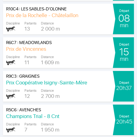
R10C4
LES SABLES-D'OLONNE
|
Départ
Prix de la Rochelle - Châtelaillon
08
Discipline
Partants
Distance
min
13
2 000 m
R6C7
MEADOWLANDS
|
Départ
Prix de Vincennes
15
Discipline
Partants
Distance
min
11
1 609 m
R9C3
GRAIGNES
|
Prix Coopérative Isigny-Sainte-Mère
Départ
20h37
Discipline
Partants
Distance
12
2 700 m
R5C6
AVENCHES
|
Champions Trial - 8 Cnt
Départ
20h45
Discipline
Partants
Distance
7
1 950 m