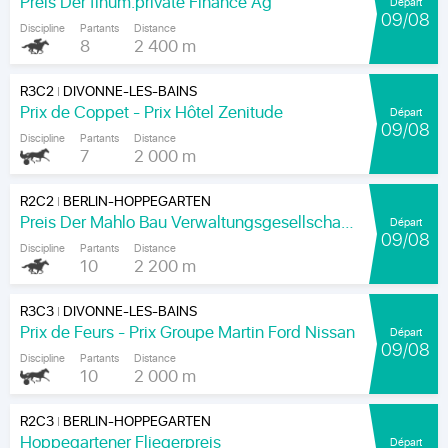
Preis Der finum.private Finance Ag
Départ
09/08
Discipline
Partants
Distance
8
2 400 m
R3C2
DIVONNE-LES-BAINS
|
Prix de Coppet - Prix Hôtel Zenitude
Départ
09/08
Discipline
Partants
Distance
7
2 000 m
R2C2
BERLIN-HOPPEGARTEN
|
Preis Der Mahlo Bau Verwaltungsgesellschaft Mbh
Départ
09/08
Discipline
Partants
Distance
10
2 200 m
R3C3
DIVONNE-LES-BAINS
|
Prix de Feurs - Prix Groupe Martin Ford Nissan
Départ
09/08
Discipline
Partants
Distance
10
2 000 m
R2C3
BERLIN-HOPPEGARTEN
|
Hoppegartener Fliegerpreis
Départ