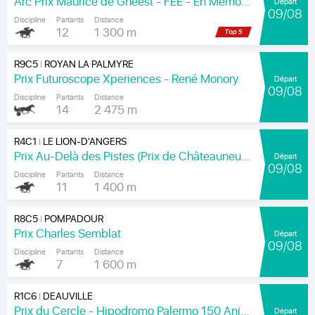
Arc Prix Maurice de Gheest - FEE - En Mémoire de Louis Romanet
Départ
09/08
Discipline
Partants
Distance
12
1 300 m
R9C5
ROYAN LA PALMYRE
|
Prix Futuroscope Xperiences - René Monory
Départ
09/08
Discipline
Partants
Distance
14
2 475 m
R4C1
LE LION-D'ANGERS
|
Prix Au-Delà des Pistes (Prix de Châteauneuf-sur-Sarthe)
Départ
09/08
Discipline
Partants
Distance
11
1 400 m
R8C5
POMPADOUR
|
Prix Charles Semblat
Départ
09/08
Discipline
Partants
Distance
7
1 600 m
R1C6
DEAUVILLE
|
Prix du Cercle - Hipodromo Palermo 150 Aniversario
Départ