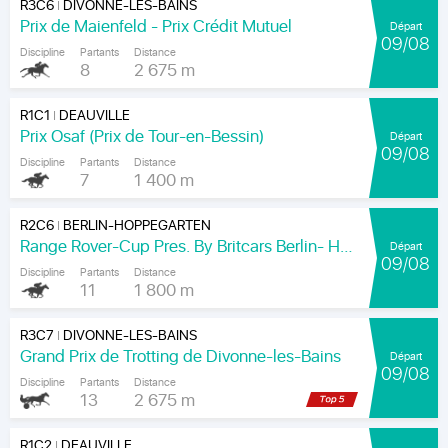
R3C6
DIVONNE-LES-BAINS
|
Prix de Maienfeld - Prix Crédit Mutuel
Départ
09/08
Discipline
Partants
Distance
8
2 675 m
R1C1
DEAUVILLE
|
Prix Osaf (Prix de Tour-en-Bessin)
Départ
09/08
Discipline
Partants
Distance
7
1 400 m
R2C6
BERLIN-HOPPEGARTEN
|
Range Rover-Cup Pres. By Britcars Berlin- Hoppegartener Stutenp.
Départ
09/08
Discipline
Partants
Distance
11
1 800 m
R3C7
DIVONNE-LES-BAINS
|
Grand Prix de Trotting de Divonne-les-Bains
Départ
09/08
Discipline
Partants
Distance
13
2 675 m
R1C2
DEAUVILLE
|