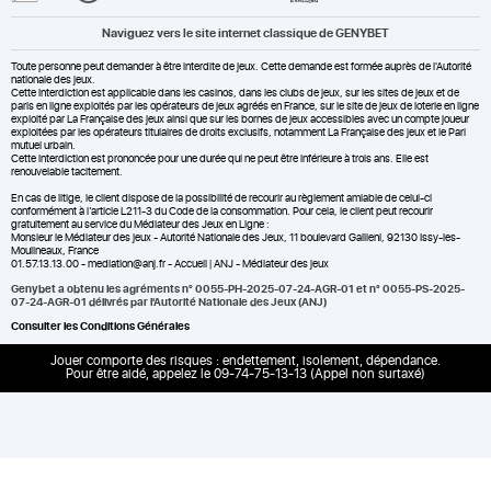
Naviguez vers le site internet classique de GENYBET
Toute personne peut demander à être interdite de jeux. Cette demande est formée auprès de l'Autorité
nationale des jeux.
Cette interdiction est applicable dans les casinos, dans les clubs de jeux, sur les sites de jeux et de
paris en ligne exploités par les opérateurs de jeux agréés en France, sur le site de jeux de loterie en ligne
exploité par La Française des jeux ainsi que sur les bornes de jeux accessibles avec un compte joueur
exploitées par les opérateurs titulaires de droits exclusifs, notamment La Française des jeux et le Pari
mutuel urbain.
Cette interdiction est prononcée pour une durée qui ne peut être inférieure à trois ans. Elle est
renouvelable tacitement.
En cas de litige, le client dispose de la possibilité de recourir au règlement amiable de celui-ci
conformément à l’article L211-3 du Code de la consommation. Pour cela, le client peut recourir
gratuitement au service du Médiateur des Jeux en Ligne :
Monsieur le Médiateur des jeux - Autorité Nationale des Jeux, 11 boulevard Gallieni, 92130 Issy-les-
Moulineaux, France
01.57.13.13.00 - mediation@anj.fr -
Accueil | ANJ - Médiateur des jeux
Genybet a obtenu les agréments n° 0055-PH-2025-07-24-AGR-01 et n° 0055-PS-2025-
07-24-AGR-01 délivrés par l'Autorité Nationale des Jeux (ANJ)
Consulter les Conditions Générales
Jouer comporte des risques : endettement, isolement, dépendance.
Pour être aidé, appelez le 09-74-75-13-13 (Appel non surtaxé)