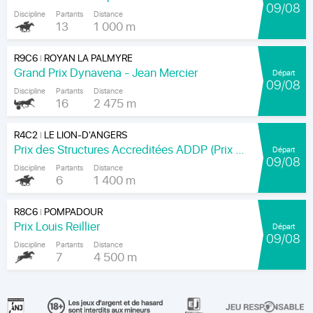
09/08
Discipline
Partants
Distance
13
1 000 m
R9C6
ROYAN LA PALMYRE
|
Grand Prix Dynavena - Jean Mercier
Départ
09/08
Discipline
Partants
Distance
16
2 475 m
R4C2
LE LION-D'ANGERS
|
Prix des Structures Accreditées ADDP (Prix Léon Carabin)
Départ
09/08
Discipline
Partants
Distance
6
1 400 m
R8C6
POMPADOUR
|
Prix Louis Reillier
Départ
09/08
Discipline
Partants
Distance
7
4 500 m