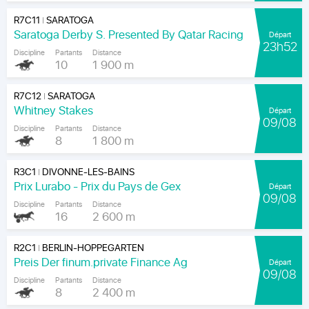
R7C11
SARATOGA
|
Saratoga Derby S. Presented By Qatar Racing
Départ
23h52
Discipline
Partants
Distance
10
1 900 m
R7C12
SARATOGA
|
Whitney Stakes
Départ
09/08
Discipline
Partants
Distance
8
1 800 m
R3C1
DIVONNE-LES-BAINS
|
Prix Lurabo - Prix du Pays de Gex
Départ
09/08
Discipline
Partants
Distance
16
2 600 m
R2C1
BERLIN-HOPPEGARTEN
|
Preis Der finum.private Finance Ag
Départ
09/08
Discipline
Partants
Distance
8
2 400 m