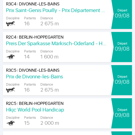
R3C4
DIVONNE-LES-BAINS
|
Prix Saint-Genis Pouilly - Prix Département Ain
Départ
09/08
Discipline
Partants
Distance
16
2 675 m
R2C4
BERLIN-HOPPEGARTEN
|
Preis Der Sparkasse Märkisch-Oderland - Hkjc World Pool Trophy
Départ
09/08
Discipline
Partants
Distance
14
1 600 m
R3C5
DIVONNE-LES-BAINS
|
Prix de Divonne-les-Bains
Départ
09/08
Discipline
Partants
Distance
16
2 675 m
R2C5
BERLIN-HOPPEGARTEN
|
Hkjc World Pool Handicap
Départ
09/08
Discipline
Partants
Distance
15
2 000 m