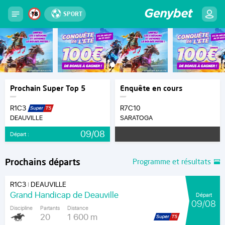
SPORT
Prochain Super Top 5
Enquête en cours
R1C3
R7C10
DEAUVILLE
SARATOGA
09/08
Départ :
Prochains départs
Programme et résultats
R1C3
DEAUVILLE
|
Grand Handicap de Deauville
Départ
09/08
Discipline
Partants
Distance
20
1 600 m