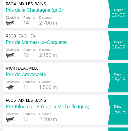
R8C4
AIX-LES-BAINS
|
Prix de la Chautagne (gr B)
Départ
08/08
Discipline
Partants
Distance
14
2 700 m
R3C8
ENGHIEN
|
Prix de Marnes-La-Coquette
Départ
08/08
Discipline
Partants
Distance
10
2 150 m
R1C4
DEAUVILLE
|
Prix de Crevecoeur
Départ
08/08
Discipline
Partants
Distance
11
1 500 m
R8C5
AIX-LES-BAINS
|
Prix Kiloutou - Prix de la Michaille (gr A)
Départ
08/08
Discipline
Partants
Distance
13
2 700 m