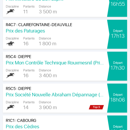
16h55
Discipline
Partants
Distance
11
3 500 m
R4C7
CLAIREFONTAINE-DEAUVILLE
|
Prix des Paturages
Départ
17h13
Discipline
Partants
Distance
16
1 800 m
R5C4
DIEPPE
|
Prix Mon Contrôle Technique Rouxmesnil (Prix Jean de la Rochefoucauld)
Départ
17h30
Discipline
Partants
Distance
16
3 400 m
R5C5
DIEPPE
|
Prix Société Nouvelle Abraham Dépannage (Prix Arenice)
Départ
18h06
Discipline
Partants
Distance
14
3 900 m
R1C1
CABOURG
|
Prix des Cèdres
Départ