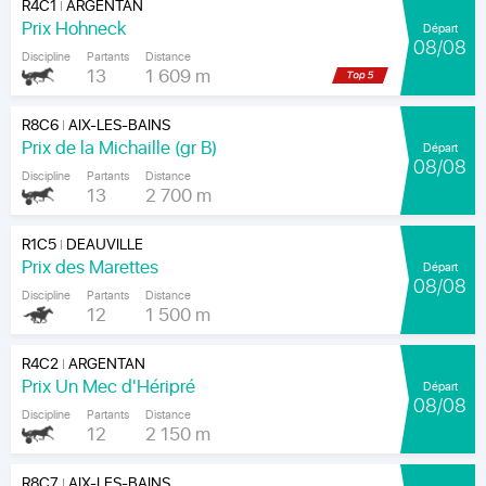
R4C1
ARGENTAN
|
Prix Hohneck
Départ
08/08
Discipline
Partants
Distance
13
1 609 m
R8C6
AIX-LES-BAINS
|
Prix de la Michaille (gr B)
Départ
08/08
Discipline
Partants
Distance
13
2 700 m
R1C5
DEAUVILLE
|
Prix des Marettes
Départ
08/08
Discipline
Partants
Distance
12
1 500 m
R4C2
ARGENTAN
|
Prix Un Mec d'Héripré
Départ
08/08
Discipline
Partants
Distance
12
2 150 m
R8C7
AIX-LES-BAINS
|