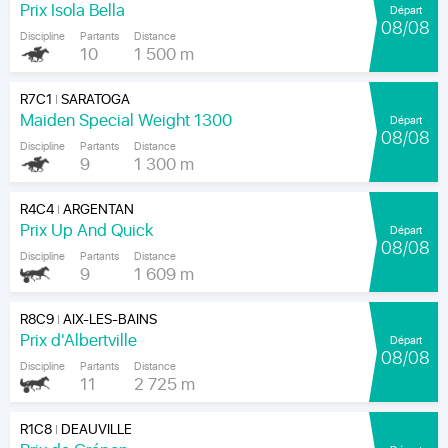
Prix Isola Bella
Départ
08/08
Discipline
Partants
Distance
10
1 500 m
R7C1
SARATOGA
|
Maiden Special Weight 1300
Départ
08/08
Discipline
Partants
Distance
9
1 300 m
R4C4
ARGENTAN
|
Prix Up And Quick
Départ
08/08
Discipline
Partants
Distance
9
1 609 m
R8C9
AIX-LES-BAINS
|
Prix d'Albertville
Départ
08/08
Discipline
Partants
Distance
11
2 725 m
R1C8
DEAUVILLE
|