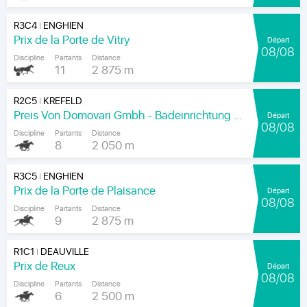
R3C4
ENGHIEN
|
Prix de la Porte de Vitry
Départ
08/08
Discipline
Partants
Distance
11
2 875 m
R2C5
KREFELD
|
Preis Von Domovari Gmbh - Badeinrichtung Auf Mass
Départ
08/08
Discipline
Partants
Distance
8
2 050 m
R3C5
ENGHIEN
|
Prix de la Porte de Plaisance
Départ
08/08
Discipline
Partants
Distance
9
2 875 m
R1C1
DEAUVILLE
|
Prix de Reux
Départ
08/08
Discipline
Partants
Distance
6
2 500 m