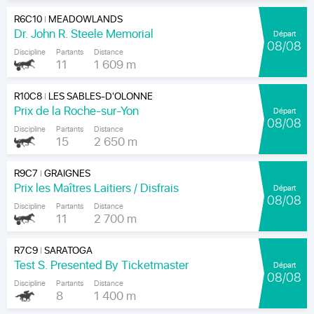
R6C10
MEADOWLANDS
|
Dr. John R. Steele Memorial
Départ
08/08
Discipline
Partants
Distance
11
1 609 m
R10C8
LES SABLES-D'OLONNE
|
Prix de la Roche-sur-Yon
Départ
08/08
Discipline
Partants
Distance
15
2 650 m
R9C7
GRAIGNES
|
Prix les Maîtres Laitiers / Disfrais
Départ
08/08
Discipline
Partants
Distance
11
2 700 m
R7C9
SARATOGA
|
Test S. Presented By Ticketmaster
Départ
08/08
Discipline
Partants
Distance
8
1 400 m