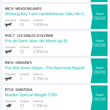
R6C9
MEADOWLANDS
|
Winning Key Farm Hambletonian Oaks No.56 - Final
Départ
08/08
Discipline
Partants
Distance
10
1 609 m
R10C7
LES SABLES-D'OLONNE
|
Prix de Saint-Jean-de-Monts (gr B)
Départ
08/08
Discipline
Partants
Distance
12
2 650 m
R9C6
GRAIGNES
|
Prix 80e Anniv Hippo - Prix Raymond Rigault
Départ
08/08
Discipline
Partants
Distance
7
2 700 m
R7C8
SARATOGA
|
Maiden Special Weight 1700
Départ
08/08
Discipline
Partants
Distance
12
1 700 m