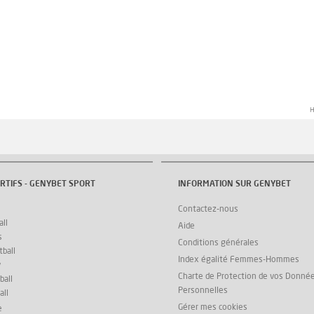
H
RTIFS - GENYBET SPORT
INFORMATION SUR GENYBET
Contactez-nous
ll
Aide
s
Conditions générales
ball
Index égalité Femmes-Hommes
y
Charte de Protection de vos Donné
ball
Personnelles
all
Gérer mes cookies
e