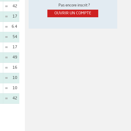
Pas encore inscrit ?
42
OUVRIR UN COMPTE
17
6.4
54
17
49
16
10
10
42