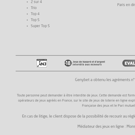
2 sur 4
Paris en di
Trio
Top 4
Top 5
Super Top 5
Genybet a obtenu les agréments n
Toute personne peut demander à être interdite de jeux. Cette demande est formée a
opérateurs de jeux agréés en France, sur le site de jeux de loterie en ligne exp
Française des jeux et le Pari mutuel
En cas de litige, le client dispose de la possibilité de recourir au
Médiateur des jeux en ligne : Mons