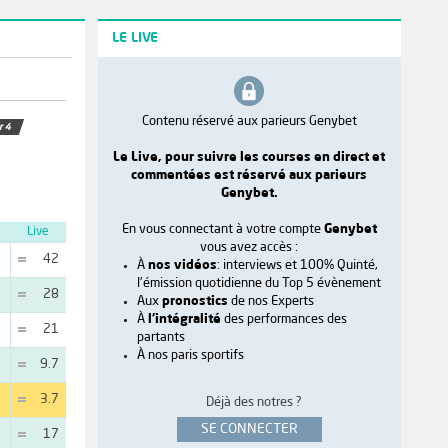
LE LIVE
Contenu réservé aux parieurs Genybet
Le Live, pour suivre les courses en direct et
commentées est réservé aux parieurs
Genybet.
En vous connectant à votre compte
Genybet
Live
vous avez accès :
42
À
nos vidéos
: interviews et 100% Quinté,
l'émission quotidienne du Top 5 évènement
28
Aux
pronostics
de nos Experts
À
l'intégralité
des performances des
21
partants
À nos paris sportifs
9.7
3.7
Déjà des notres ?
SE CONNECTER
17