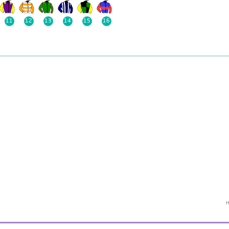
11
12
13
14
15
16
H