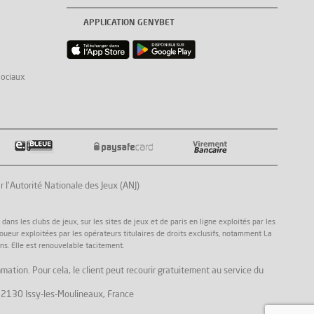
APPLICATION GENYBET
sociaux
Autorité Nationale des Jeux (ANJ)
ns les clubs de jeux, sur les sites de jeux et de paris en ligne exploités par les
joueur exploitées par les opérateurs titulaires de droits exclusifs, notamment La
ns. Elle est renouvelable tacitement.
mation. Pour cela, le client peut recourir gratuitement au service du
, 92130 Issy-les-Moulineaux, France