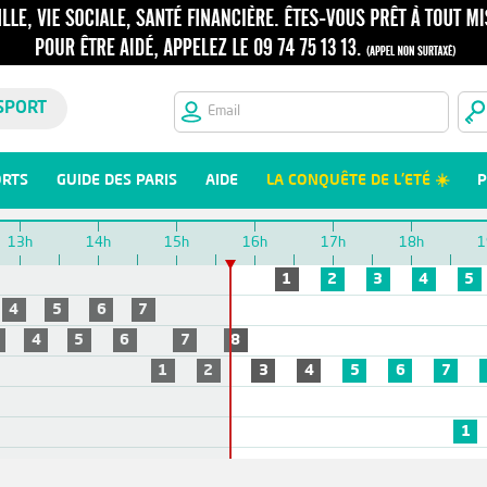
SPORT
ORTS
GUIDE DES PARIS
AIDE
LA CONQUÊTE DE L'ETÉ ☀️
P
13h
14h
15h
16h
17h
18h
1
1
2
3
4
5
4
5
6
7
4
5
6
7
8
1
2
3
4
5
6
7
1