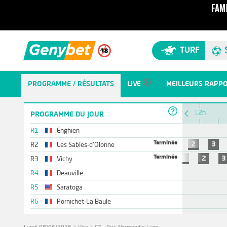
TURF
PROGRAMME / RÉSULTATS
LIVE
MEILLEURS RAPP
11h
12h
PROGRAMME DU JOUR
R1
Enghien
Terminée
1
2
3
R2
Les Sables-d'Olonne
Terminée
1
2
3
R3
Vichy
R4
Deauville
R5
Saratoga
R6
Pornichet-La Baule