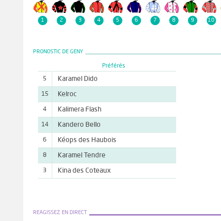
1
2
3
4
5
6
7
8
9
10
PRONOSTIC DE GENY
Préférés
Karamel Dido
5
Kelroc
15
Kalimera Flash
4
Kandero Bello
14
Kéops des Haubois
6
Karamel Tendre
8
Kina des Coteaux
3
REAGISSEZ EN DIRECT