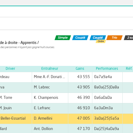
de à droite - Apprentis /
 des personnes n'ayant pas gagné huit courses.
Driver
Entraîneur
Gains
Performances
Réf.
ordeau
Mme A.-F. Donati Marcillac
43 555
0a7a9a4a
rva
M. Lebrec
43 905
8a0a(25)Da8a
M. Torre
K. Champenois
46 390
0a6aDaDa
M. Jouin
E. Lefranc
46 910
6a3aDm3a
 Beller-Essartial
D. Armellini
47 005
3aDa(25)5a5a
llard
Ant. Dollion
47 170
Da(25)4aDa9a