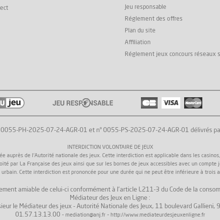
Jeu responsable
rect
Réglement des offres
Plan du site
Affiliation
Réglement jeux concours réseaux 
° 0055-PH-2025-07-24-AGR-01 et n° 0055-PS-2025-07-24-AGR-01 délivrés par l'
INTERDICTION VOLONTAIRE DE JEUX
uprès de l'Autorité nationale des jeux. Cette interdiction est applicable dans les casinos, da
loité par La Française des jeux ainsi que sur les bornes de jeux accessibles avec un compte 
 urbain. Cette interdiction est prononcée pour une durée qui ne peut être inférieure à trois a
 règlement amiable de celui-ci conformément à l'article L211-3 du Code de la consom
Médiateur des Jeux en Ligne :
ieur le Médiateur des jeux - Autorité Nationale des Jeux, 11 boulevard Gallieni
01.57.13.13.00 -
-
mediation@anj.fr
http://www.mediateurdesjeuxenligne.fr