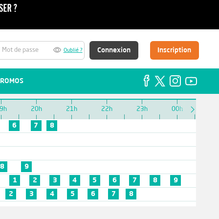
Connexion
Inscription
Oublié ?
ROMOS
9h
20h
21h
22h
23h
00h
6
7
8
8
9
1
2
3
4
5
6
7
8
9
2
3
4
5
6
7
8