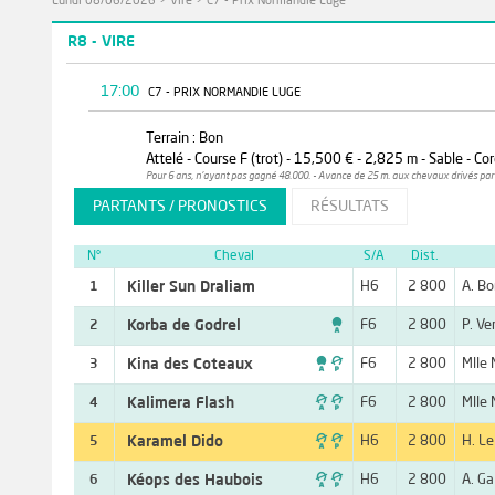
Lundi 08/06/2026
>
Vire
>
C7 - Prix Normandie Luge
R8 - VIRE
17:00
C7 - PRIX NORMANDIE LUGE
Terrain : Bon
Attelé - Course F (trot) - 15,500 € - 2,825 m - Sable - Cor
Pour 6 ans, n'ayant pas gagné 48.000. - Avance de 25 m. aux chevaux drivés par
PARTANTS / PRONOSTICS
RÉSULTATS
N°
Cheval
S/A
Dist.
Killer Sun Draliam
H6
2 800
A. B
1

Korba de Godrel
F6
2 800
P. Ve
2

Kina des Coteaux
F6
2 800
Mlle 
3

Kalimera Flash
F6
2 800
Mlle 
4

Karamel Dido
H6
2 800
H. Le
5

Kéops des Haubois
H6
2 800
A. Ga
6