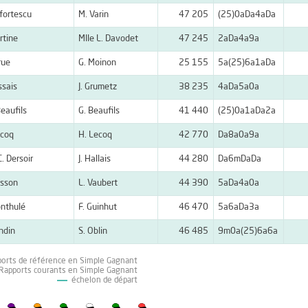
fortescu
M. Varin
47 205
(25)0aDa4aDa
rtine
Mlle L. Davodet
47 245
2aDa4a9a
rue
G. Moinon
25 155
5a(25)6a1aDa
ssais
J. Grumetz
38 235
4aDa5a0a
Beaufils
G. Beaufils
41 440
(25)0a1aDa2a
ecoq
H. Lecoq
42 770
Da8a0a9a
C. Dersoir
J. Hallais
44 280
Da6mDaDa
isson
L. Vaubert
44 390
5aDa4a0a
onthulé
F. Guinhut
46 470
5a6aDa3a
andin
S. Oblin
46 485
9m0a(25)6a6a
ports de référence en Simple Gagnant
 Rapports courants en Simple Gagnant
échelon de départ