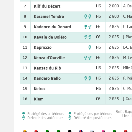
Klif du Dézert
H6
2 800
A. De
7

Karamel Tendre
H6
2 800
C. Ma
8

Kadence du Renard
F6
2 825
L. La
9

Kavale de Boléro
F6
2 825
J. Pla
10

Kapriccio
H6
2 825
J.-C. 
11

Kenza d'Ourville
F6
2 825
M. L
12
Kansas du Rib
H6
2 825
Mlle 
13

Kandero Bello
H6
2 825
F. Po
14
Kelroc
H6
2 825
G. M
15
Klem
F6
2 825
J. Gr
16
Ref. : Rap
Protégé des antérieurs
Protégé des postérieurs
Live :
Déferré des antérieurs
Déferré des postérieurs