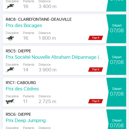
Discipline
Partants
Distance
16
3 400 m
R4C8
CLAIREFONTAINE-DEAUVILLE
|
Prix des Bocages
Départ
07/08
Discipline
Partants
Distance
16
1 800 m
R5C5
DIEPPE
|
Prix Société Nouvelle Abraham Dépannage (Prix Arenice)
Départ
07/08
Discipline
Partants
Distance
14
3 900 m
R1C1
CABOURG
|
Prix des Cèdres
Départ
07/08
Discipline
Partants
Distance
11
2 725 m
R5C6
DIEPPE
|
Prix Deep Jumping
Départ
07/08
Discipline
Partants
Distance