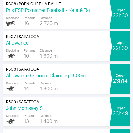
R6C8
PORNICHET-LA BAULE
|
Prix ESP Pornichet Football - Karaté Taï
Départ
22h30
Discipline
Partants
Distance
16
2 725 m
R5C7
SARATOGA
|
Allowance
Départ
22h39
Discipline
Partants
Distance
10
1 600 m
R5C8
SARATOGA
|
Allowance Optional Claiming 1800m
Départ
23h14
Discipline
Partants
Distance
14
1 800 m
R5C9
SARATOGA
|
John Morrissey S.
Départ
23h49
Discipline
Partants
Distance
13
1 400 m