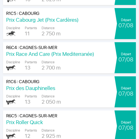
R1C5
CABOURG
|
Prix Cabourg Jet (Prix Cardères)
Départ
07/08
Discipline
Partants
Distance
11
2 750 m
R6C4
CAGNES-SUR-MER
|
Prix Race And Care (Prix Mediterranée)
Départ
07/08
Discipline
Partants
Distance
13
2 700 m
R1C6
CABOURG
|
Prix des Dauphinelles
Départ
07/08
Discipline
Partants
Distance
13
2 050 m
R6C5
CAGNES-SUR-MER
|
Prix Roller Quick
Départ
07/08
Discipline
Partants
Distance
12
2 925 m