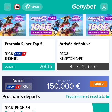
SPORT
Prochain Super Top 5
Arrivée définitive
R1C8
R5C8
ENGHIEN
KEMPTON PARK
20h15
4 - 7 - 2 - 5 - 6
Départ :
Demain
Tirelire de
150.000 €
PARIEZ
R1C4
Prochains départs
Programme et résultats
R1C8
ENGHIEN
|