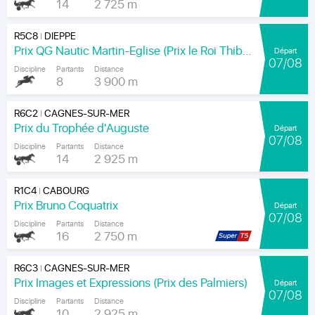
14
2 725 m
R5C8
DIEPPE
|
Prix QG Nautic Martin-Eglise (Prix le Roi Thibault)
Départ
07/08
Discipline
Partants
Distance
8
3 900 m
R6C2
CAGNES-SUR-MER
|
Prix du Trophée d'Auguste
Départ
07/08
Discipline
Partants
Distance
14
2 925 m
R1C4
CABOURG
|
Prix Bruno Coquatrix
Départ
07/08
Discipline
Partants
Distance
16
2 750 m
R6C3
CAGNES-SUR-MER
|
Prix Images et Expressions (Prix des Palmiers)
Départ
07/08
Discipline
Partants
Distance
10
2 925 m