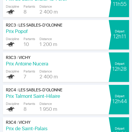
11h55
Discipline
Partants
Distance
8
2 400 m
R2C3
LES SABLES-D'OLONNE
|
Prix Popof
Départ
12h11
Discipline
Partants
Distance
10
1 200 m
R3C3
VICHY
|
Prix Antoine Nucera
Départ
12h28
Discipline
Partants
Distance
7
2 400 m
R2C4
LES SABLES-D'OLONNE
|
Prix Talmont Saint-Hilaire
Départ
12h44
Discipline
Partants
Distance
8
1 950 m
R3C4
VICHY
|
Prix de Saint-Palais
Départ