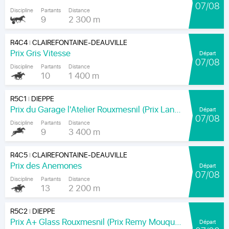
07/08
Discipline
Partants
Distance
9
2 300 m
R4C4
CLAIREFONTAINE-DEAUVILLE
|
Prix Gris Vitesse
Départ
07/08
Discipline
Partants
Distance
10
1 400 m
R5C1
DIEPPE
|
Prix du Garage l'Atelier Rouxmesnil (Prix Lands End)
Départ
07/08
Discipline
Partants
Distance
9
3 400 m
R4C5
CLAIREFONTAINE-DEAUVILLE
|
Prix des Anemones
Départ
07/08
Discipline
Partants
Distance
13
2 200 m
R5C2
DIEPPE
|
Prix A+ Glass Rouxmesnil (Prix Remy Mouquet)
Départ