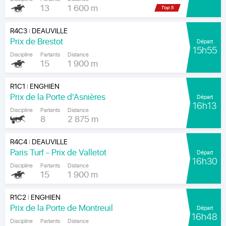
13
1 600 m
R4C3
DEAUVILLE
|
Prix de Brestot
Départ
15h55
Discipline
Partants
Distance
15
1 900 m
R1C1
ENGHIEN
|
Prix de la Porte d'Asnières
Départ
16h13
Discipline
Partants
Distance
8
2 875 m
R4C4
DEAUVILLE
|
Paris Turf - Prix de Valletot
Départ
16h30
Discipline
Partants
Distance
15
1 900 m
R1C2
ENGHIEN
|
Prix de la Porte de Montreuil
Départ
16h48
Discipline
Partants
Distance