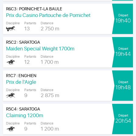
R6C3
PORNICHET-LA BAULE
|
Prix du Casino Partouche de Pornichet
Départ
19h40
Discipline
Partants
Distance
13
2 750 m
R5C2
SARATOGA
|
Maiden Special Weight 1700m
Départ
19h44
Discipline
Partants
Distance
12
1 700 m
R1C7
ENGHIEN
|
Prix de l'Aigle
Départ
19h48
Discipline
Partants
Distance
9
2 875 m
R5C4
SARATOGA
|
Claiming 1200m
Départ
20h54
Discipline
Partants
Distance
9
1 200 m