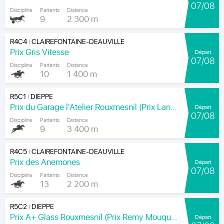
07/08
Discipline
Partants
Distance
9
2 300 m
R4C4
CLAIREFONTAINE-DEAUVILLE
|
Prix Gris Vitesse
Départ
07/08
Discipline
Partants
Distance
10
1 400 m
R5C1
DIEPPE
|
Prix du Garage l'Atelier Rouxmesnil (Prix Lands End)
Départ
07/08
Discipline
Partants
Distance
9
3 400 m
R4C5
CLAIREFONTAINE-DEAUVILLE
|
Prix des Anemones
Départ
07/08
Discipline
Partants
Distance
13
2 200 m
R5C2
DIEPPE
|
Prix A+ Glass Rouxmesnil (Prix Remy Mouquet)
Départ