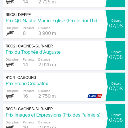
14
2 725 m
R5C8
DIEPPE
|
Prix QG Nautic Martin-Eglise (Prix le Roi Thibault)
Départ
07/08
Discipline
Partants
Distance
8
3 900 m
R6C2
CAGNES-SUR-MER
|
Prix du Trophée d'Auguste
Départ
07/08
Discipline
Partants
Distance
14
2 925 m
R1C4
CABOURG
|
Prix Bruno Coquatrix
Départ
07/08
Discipline
Partants
Distance
16
2 750 m
R6C3
CAGNES-SUR-MER
|
Prix Images et Expressions (Prix des Palmiers)
Départ
07/08
Discipline
Partants
Distance
10
2 925 m