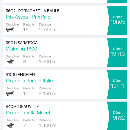
R6C2
PORNICHET-LA BAULE
|
Prix Assca - Prix Palc
Départ
19h05
Discipline
Partants
Distance
16
2 725 m
R5C1
SARATOGA
|
Claiming 1600
Départ
19h10
Discipline
Partants
Distance
8
1 600 m
R1C6
ENGHIEN
|
Prix de la Porte d'Italie
Départ
19h11
Discipline
Partants
Distance
10
2 150 m
R4C9
DEAUVILLE
|
Prix de la Villa Monet
Départ
19h32
Discipline
Partants
Distance
7
1 300 m