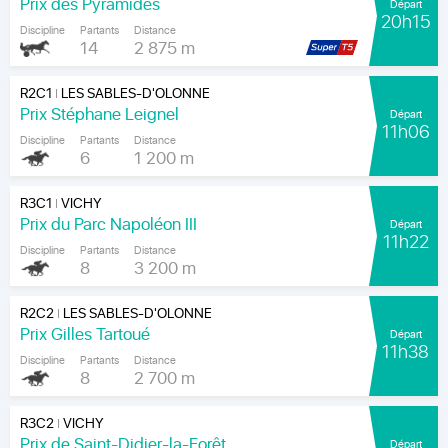
Prix des Pyramides
Départ
20h15
Discipline
Partants
Distance
14
2 875 m
R2C1
LES SABLES-D'OLONNE
|
Prix Stéphane Leignel
Départ
11h06
Discipline
Partants
Distance
6
1 200 m
R3C1
VICHY
|
Prix du Parc Napoléon III
Départ
11h22
Discipline
Partants
Distance
8
3 200 m
R2C2
LES SABLES-D'OLONNE
|
Prix Gilles Tartoué
Départ
11h38
Discipline
Partants
Distance
8
2 700 m
R3C2
VICHY
|
Prix de Saint-Didier-la-Forêt
Départ