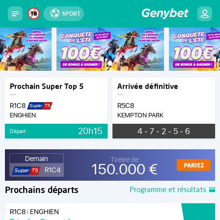
SPORT
Prochain Super Top 5
Arrivée définitive
R1C8
R5C8
ENGHIEN
KEMPTON PARK
20h15
4 - 7 - 2 - 5 - 6
Départ :
Demain
Tirelire de
150.000 €
PARIEZ
R1C4
Prochains départs
Programme et résultats
R1C8
ENGHIEN
|