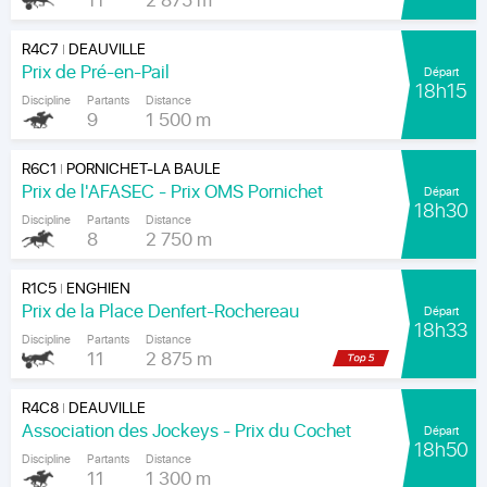
11
2 875 m
R4C7
DEAUVILLE
|
Prix de Pré-en-Pail
Départ
18h15
Discipline
Partants
Distance
9
1 500 m
R6C1
PORNICHET-LA BAULE
|
Prix de l'AFASEC - Prix OMS Pornichet
Départ
18h30
Discipline
Partants
Distance
8
2 750 m
R1C5
ENGHIEN
|
Prix de la Place Denfert-Rochereau
Départ
18h33
Discipline
Partants
Distance
11
2 875 m
R4C8
DEAUVILLE
|
Association des Jockeys - Prix du Cochet
Départ
18h50
Discipline
Partants
Distance
11
1 300 m