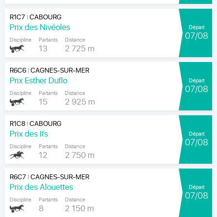
R1C7
CABOURG
|
Prix des Nivéoles
Départ
07/08
Discipline
Partants
Distance
13
2 725 m
R6C6
CAGNES-SUR-MER
|
Prix Esther Duflo
Départ
07/08
Discipline
Partants
Distance
15
2 925 m
R1C8
CABOURG
|
Prix des Ifs
Départ
07/08
Discipline
Partants
Distance
12
2 750 m
R6C7
CAGNES-SUR-MER
|
Prix des Alouettes
Départ
07/08
Discipline
Partants
Distance
8
2 150 m