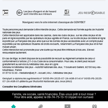
Naviguez vers le site internet classique de GENYBET
Toute personne peut demander à être interdite de jeux. Cette demande est formée auprès de l'Autorité
nationale des jeux.
Cette interdiction est applicable dans les casinos, dans les clubs de jeux, sur les sites de jeux et de
paris en ligne exploités par les opérateurs de jeux agréés en France, sur le site de jeux de loterie en ligne
exploité par La Française des jeux ainsi que sur les bornes de jeux accessibles avec un compte joueur
exploitées par les opérateurs titulaires de droits exclusifs, notamment La Française des jeux et le Pari
mutuel urbain.
Cette interdiction est prononcée pour une durée qui ne peut être inférieure à trois ans. Elle est
renouvelable tacitement.
En cas de litige, le client dispose de la possibilité de recourir au règlement amiable de celui-ci
conformément à l’article L211-3 du Code de la consommation. Pour cela, le client peut recourir
gratuitement au service du Médiateur des Jeux en Ligne :
Monsieur le Médiateur des jeux - Autorité Nationale des Jeux, 11 boulevard Gallieni, 92130 Issy-les-
Moulineaux, France
01.57.13.13.00 - mediation@anj.fr -
Accueil | ANJ - Médiateur des jeux
Genybet a obtenu les agréments n° 0055-PH-2025-07-24-AGR-01 et n° 0055-PS-2025-
07-24-AGR-01 délivrés par l'Autorité Nationale des Jeux (ANJ)
Consulter les Conditions Générales
Famille, vie sociale, santé financière. Êtes-vous prêt à tout miser ?
Pour être aidé, appelez le 09-74-75-13-13 (Appel non surtaxé)