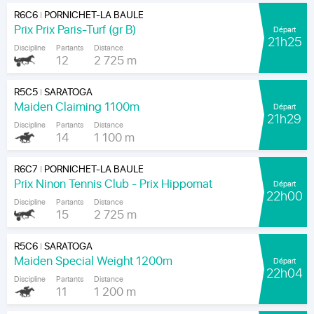
R6C6
PORNICHET-LA BAULE
|
Prix Prix Paris-Turf (gr B)
Départ
21h25
Discipline
Partants
Distance
12
2 725 m
R5C5
SARATOGA
|
Maiden Claiming 1100m
Départ
21h29
Discipline
Partants
Distance
14
1 100 m
R6C7
PORNICHET-LA BAULE
|
Prix Ninon Tennis Club - Prix Hippomat
Départ
22h00
Discipline
Partants
Distance
15
2 725 m
R5C6
SARATOGA
|
Maiden Special Weight 1200m
Départ
22h04
Discipline
Partants
Distance
11
1 200 m