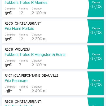
Fokkers Trofee R Merries
Départ
07/08
Discipline
Partants
Distance
12
2 100 m
R3C5
CHÂTEAUBRIANT
|
Prix Henri Portais
Départ
07/08
Discipline
Partants
Distance
12
2 300 m
R2C6
WOLVEGA
|
Fokkers Trofee R Hengsten & Ruins
Départ
07/08
Discipline
Partants
Distance
7
2 100 m
R4C1
CLAIREFONTAINE-DEAUVILLE
|
Prix Kenmare
Départ
07/08
Discipline
Partants
Distance
7
2 400 m
R3C6
CHÂTEAUBRIANT
|