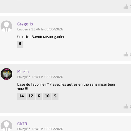
Gregorio
Envoyé à 12:46 le 08/06/2026
Colette : Savoir raison garder
5
Mitefa
Envoyé à 12:43 le 08/06/2026
base du favori le n° 7 avec les autres en trio sans miser bien
sure !!!
14
12
6
10
5
Gb79
Envoyé à 12:41 le 08/06/2026