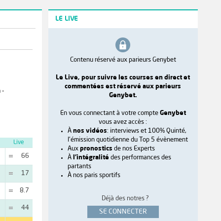
LE LIVE
Contenu réservé aux parieurs Genybet
Le Live, pour suivre les courses en direct et
commentées est réservé aux parieurs
 -
Genybet.
En vous connectant à votre compte
Genybet
vous avez accès :
À
nos vidéos
: interviews et 100% Quinté,
l'émission quotidienne du Top 5 évènement
Live
Aux
pronostics
de nos Experts
66
À
l'intégralité
des performances des
partants
17
À nos paris sportifs
8.7
Déjà des notres ?
44
SE CONNECTER