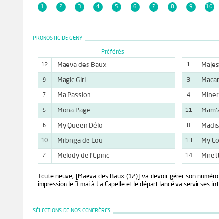
1
2
3
4
5
6
7
8
9
10
PRONOSTIC DE GENY
Préférés
Maeva des Baux
Majes
12
1
Magic Girl
Maca
9
3
Ma Passion
Miner
7
4
Mona Page
Mam'z
5
11
My Queen Délo
Madis
6
8
Milonga de Lou
My Lo
10
13
Melody de l'Epine
Miret
2
14
Toute neuve, [Maëva des Baux (12)] va devoir gérer son numéro e
impression le 3 mai à La Capelle et le départ lancé va servir ses in
SÉLECTIONS DE NOS CONFRÈRES