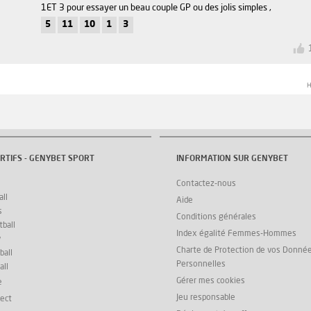
1ET 3 pour essayer un beau couple GP ou des jolis simples ,
5
11
10
1
3
H
RTIFS - GENYBET SPORT
INFORMATION SUR GENYBET
Contactez-nous
ll
Aide
s
Conditions générales
ball
Index égalité Femmes-Hommes
y
Charte de Protection de vos Donné
ball
Personnelles
all
Gérer mes cookies
e
Jeu responsable
rect