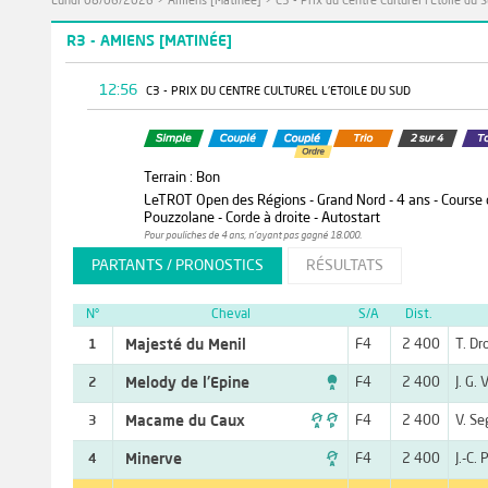
Lundi 08/06/2026
>
Amiens [Matinée]
>
C3 - Prix du Centre Culturel l'Etoile du 
R3 - AMIENS [MATINÉE]
12:56
C3 - PRIX DU CENTRE CULTUREL L'ETOILE DU SUD
Terrain : Bon
LeTROT Open des Régions - Grand Nord - 4 ans - Course qua
Pouzzolane - Corde à droite - Autostart
Pour pouliches de 4 ans, n'ayant pas gagné 18.000.
PARTANTS / PRONOSTICS
RÉSULTATS
N°
Cheval
S/A
Dist.
Majesté du Menil
F4
2 400
T. Dr
1

Melody de l'Epine
F4
2 400
J. G.
2

Macame du Caux
F4
2 400
V. Se
3

Minerve
F4
2 400
J.-C. 
4