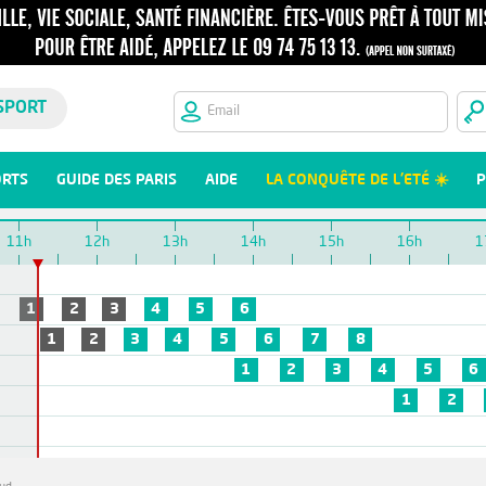
SPORT
ORTS
GUIDE DES PARIS
AIDE
LA CONQUÊTE DE L'ETÉ ☀️
P
11h
12h
13h
14h
15h
16h
1
1
2
3
4
5
6
1
2
3
4
5
6
7
8
1
2
3
4
5
6
1
2