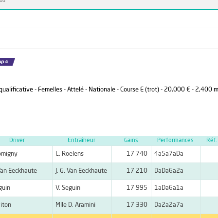
Sud
lificative - Femelles - Attelé - Nationale - Course E (trot) - 20,000 € - 2,400 m
Driver
Entraîneur
Gains
Performances
Réf.
omigny
L. Roelens
17 740
4a5a7aDa
 Van Eeckhaute
J. G. Van Eeckhaute
17 210
DaDa6a2a
guin
V. Seguin
17 995
1aDa6a1a
Piton
Mlle D. Aramini
17 330
Da2a2a7a