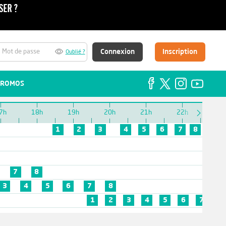
Connexion
Inscription
Oublié ?
ROMOS
7h
18h
19h
20h
21h
22h
23h
1
2
3
4
5
6
7
8
7
8
3
4
5
6
7
8
1
2
3
4
5
6
7