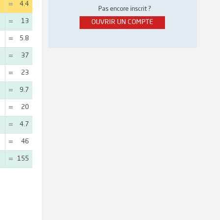
4.4
Pas encore inscrit ?
13
OUVRIR UN COMPTE
5.8
37
23
9.7
20
4.7
46
155