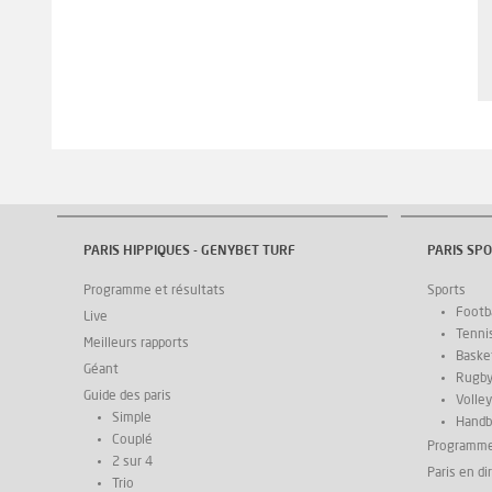
PARIS HIPPIQUES - GENYBET TURF
PARIS SPO
Programme et résultats
Sports
Footba
Live
Tenni
Meilleurs rapports
Basket
Géant
Rugb
Guide des paris
Volley
Simple
Handb
Couplé
Programm
2 sur 4
Paris en di
Trio