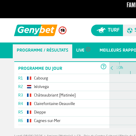
TURF
PROGRAMME / RÉSULTATS
LIVE
MEILLEURS RAPP
10h
PROGRAMME DU JOUR
R1
Cabourg
R2
Wolvega
R3
Châteaubriant [Matinée]
R4
Clairefontaine-Deauville
R5
Dieppe
R6
Cagnes-sur-Mer