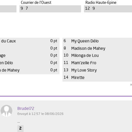
Courrier de l'Ouest
Radio Haute-Epine
9 7
12 9
 du Caux
0 pt
6
My Queen Délo
e
0 pt
8
Madison de Mahey
age
0 pt
10
Milonga de Lou
en Délo
0 pt
11
Mam'zelle Fro
n de Mahey
0 pt
13
My Love Story
14
Mirette
H
Brudel72
Envoyé à 12:57 le 08/06/2026
...
2