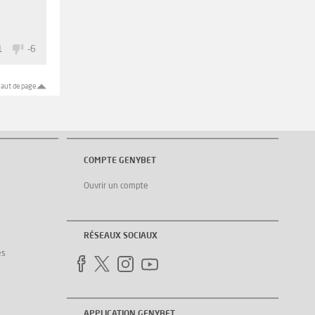
1
-6
aut de page
COMPTE GENYBET
Ouvrir un compte
RÉSEAUX SOCIAUX
es
APPLICATION GENYBET