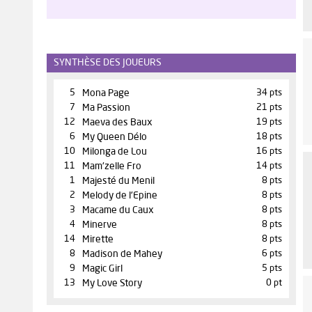
SYNTHÈSE DES JOUEURS
5
Mona Page
34 pts
7
Ma Passion
21 pts
12
Maeva des Baux
19 pts
6
My Queen Délo
18 pts
10
Milonga de Lou
16 pts
11
Mam'zelle Fro
14 pts
1
Majesté du Menil
8 pts
2
Melody de l'Epine
8 pts
3
Macame du Caux
8 pts
4
Minerve
8 pts
14
Mirette
8 pts
8
Madison de Mahey
6 pts
9
Magic Girl
5 pts
13
My Love Story
0 pt