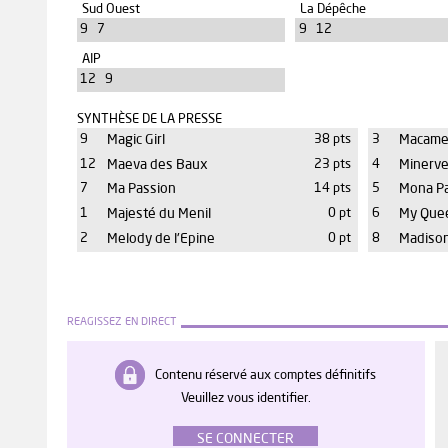
Sud Ouest
La Dépêche
9 7
9 12
AIP
12 9
SYNTHÈSE DE LA PRESSE
9
Magic Girl
38 pts
3
Macame
12
Maeva des Baux
23 pts
4
Minerv
7
Ma Passion
14 pts
5
Mona P
1
Majesté du Menil
0 pt
6
My Que
2
Melody de l'Epine
0 pt
8
Madiso
REAGISSEZ EN DIRECT
Contenu réservé aux comptes définitifs
Veuillez vous identifier.
SE CONNECTER