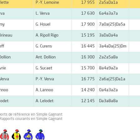
llette
P.-Y. Lemoine
17 955
2a5aDa1a
rva
L. Verva
17 630
6a4a3a7a
amy
G. Houel
17 900
7a0a(25)Da5a
érineau
A. Ripoll Rigo
15 195
3aDaDa4a
eff
G. Curens
16 445
3a4aDa(25)Dm
Dollion
Ant. Dollion
16 300
2a2a5a8a
vrie
G. Sucaet
15 700
8a4a9a2a
 Verva
P.-Y. Verva
16 775
2a6a(25)Da1a
annoo
A. Lannoo
14 240
0a4a3a2a
lodet
A. Lelodet
12 145
Da3a8a8a
ports de référence en Simple Gagnant
 Rapports courants en Simple Gagnant