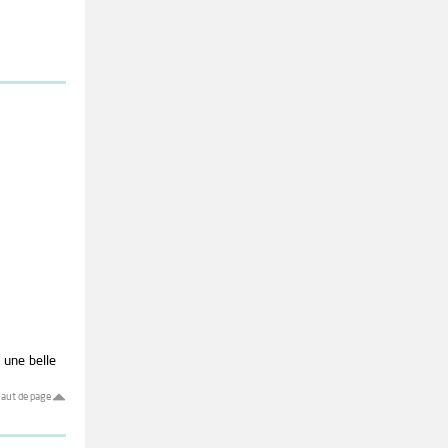
 une belle
aut de page