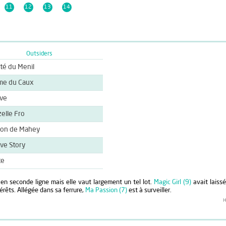
11
12
13
14
Outsiders
té du Menil
me du Caux
ve
elle Fro
on de Mahey
ve Story
te
n seconde ligne mais elle vaut largement un tel lot.
Magic Girl (9)
avait laissé
térêts. Allégée dans sa ferrure,
Ma Passion (7)
est à surveiller.
H