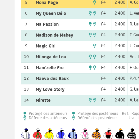

Mona Page
F4
2 400
A. Co
5

My Queen Délo
F4
2 400
L. Ve
6

Ma Passion
F4
2 400
R. L
7

Madison de Mahey
F4
2 400
F. Gu
8

Magic Girl
F4
2 400
L. Cu
9

Milonga de Lou
F4
2 400
Ant. 
10

Mam'zelle Fro
F4
2 400
F. Ou
11
Maeva des Baux
F4
2 400
P.-Y.
12
My Love Story
F4
2 400
G. L
13

Mirette
F4
2 400
A. Le
14
Protégé des antérieurs
Protégé des postérieurs
Ref. : Rap
Déferré des antérieurs
Déferré des postérieurs
Live :