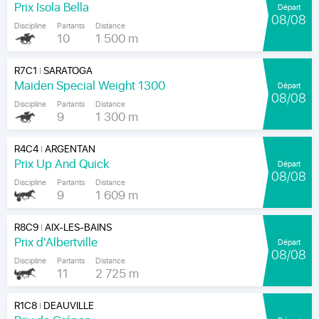
Prix Isola Bella
Départ
08/08
Discipline
Partants
Distance
10
1 500 m
R7C1
SARATOGA
|
Maiden Special Weight 1300
Départ
08/08
Discipline
Partants
Distance
9
1 300 m
R4C4
ARGENTAN
|
Prix Up And Quick
Départ
08/08
Discipline
Partants
Distance
9
1 609 m
R8C9
AIX-LES-BAINS
|
Prix d'Albertville
Départ
08/08
Discipline
Partants
Distance
11
2 725 m
R1C8
DEAUVILLE
|