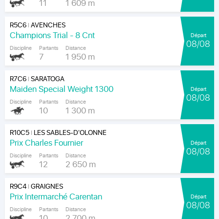
11
1 609 m
R5C6
AVENCHES
|
Champions Trial - 8 Cnt
Départ
08/08
Discipline
Partants
Distance
7
1 950 m
R7C6
SARATOGA
|
Maiden Special Weight 1300
Départ
08/08
Discipline
Partants
Distance
10
1 300 m
R10C5
LES SABLES-D'OLONNE
|
Prix Charles Fournier
Départ
08/08
Discipline
Partants
Distance
12
2 650 m
R9C4
GRAIGNES
|
Prix Intermarché Carentan
Départ
08/08
Discipline
Partants
Distance
10
2 700 m