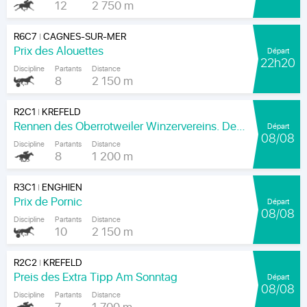
12
2 750 m
R6C7
CAGNES-SUR-MER
|
Prix des Alouettes
Départ
22h20
Discipline
Partants
Distance
8
2 150 m
R2C1
KREFELD
|
Rennen des Oberrotweiler Winzervereins. Der Klassiker Am Kaiser.
Départ
08/08
Discipline
Partants
Distance
8
1 200 m
R3C1
ENGHIEN
|
Prix de Pornic
Départ
08/08
Discipline
Partants
Distance
10
2 150 m
R2C2
KREFELD
|
Preis des Extra Tipp Am Sonntag
Départ
08/08
Discipline
Partants
Distance