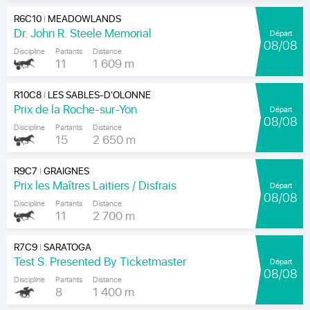
R6C10
MEADOWLANDS
|
Dr. John R. Steele Memorial
Départ
08/08
Discipline
Partants
Distance
11
1 609 m
R10C8
LES SABLES-D'OLONNE
|
Prix de la Roche-sur-Yon
Départ
08/08
Discipline
Partants
Distance
15
2 650 m
R9C7
GRAIGNES
|
Prix les Maîtres Laitiers / Disfrais
Départ
08/08
Discipline
Partants
Distance
11
2 700 m
R7C9
SARATOGA
|
Test S. Presented By Ticketmaster
Départ
08/08
Discipline
Partants
Distance
8
1 400 m