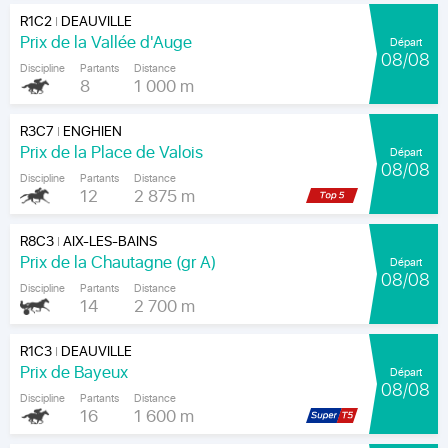
R1C2
DEAUVILLE
|
Prix de la Vallée d'Auge
Départ
08/08
Discipline
Partants
Distance
8
1 000 m
R3C7
ENGHIEN
|
Prix de la Place de Valois
Départ
08/08
Discipline
Partants
Distance
12
2 875 m
R8C3
AIX-LES-BAINS
|
Prix de la Chautagne (gr A)
Départ
08/08
Discipline
Partants
Distance
14
2 700 m
R1C3
DEAUVILLE
|
Prix de Bayeux
Départ
08/08
Discipline
Partants
Distance
16
1 600 m