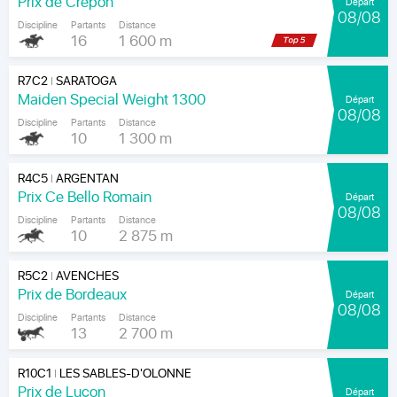
Prix de Crépon
Départ
08/08
Discipline
Partants
Distance
16
1 600 m
R7C2
SARATOGA
|
Maiden Special Weight 1300
Départ
08/08
Discipline
Partants
Distance
10
1 300 m
R4C5
ARGENTAN
|
Prix Ce Bello Romain
Départ
08/08
Discipline
Partants
Distance
10
2 875 m
R5C2
AVENCHES
|
Prix de Bordeaux
Départ
08/08
Discipline
Partants
Distance
13
2 700 m
R10C1
LES SABLES-D'OLONNE
|
Prix de Luçon
Départ