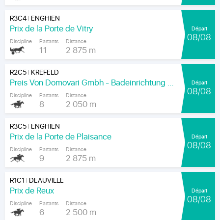
R3C4
ENGHIEN
|
Prix de la Porte de Vitry
Départ
08/08
Discipline
Partants
Distance
11
2 875 m
R2C5
KREFELD
|
Preis Von Domovari Gmbh - Badeinrichtung Auf Mass
Départ
08/08
Discipline
Partants
Distance
8
2 050 m
R3C5
ENGHIEN
|
Prix de la Porte de Plaisance
Départ
08/08
Discipline
Partants
Distance
9
2 875 m
R1C1
DEAUVILLE
|
Prix de Reux
Départ
08/08
Discipline
Partants
Distance
6
2 500 m