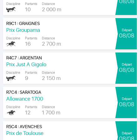
08/08
Discipline
Partants
Distance
10
2 000 m
R9C1
GRAIGNES
|
Prix Groupama
Départ
08/08
Discipline
Partants
Distance
16
2 700 m
R4C7
ARGENTAN
|
Prix Just A Gigolo
Départ
08/08
Discipline
Partants
Distance
9
2 150 m
R7C4
SARATOGA
|
Allowance 1700
Départ
08/08
Discipline
Partants
Distance
12
1 700 m
R5C4
AVENCHES
|
Prix de Toulouse
Départ
08/08