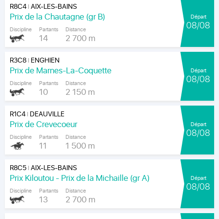
R8C4
AIX-LES-BAINS
|
Prix de la Chautagne (gr B)
Départ
08/08
Discipline
Partants
Distance
14
2 700 m
R3C8
ENGHIEN
|
Prix de Marnes-La-Coquette
Départ
08/08
Discipline
Partants
Distance
10
2 150 m
R1C4
DEAUVILLE
|
Prix de Crevecoeur
Départ
08/08
Discipline
Partants
Distance
11
1 500 m
R8C5
AIX-LES-BAINS
|
Prix Kiloutou - Prix de la Michaille (gr A)
Départ
08/08
Discipline
Partants
Distance
13
2 700 m