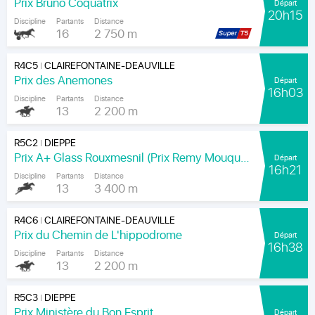
Prix Bruno Coquatrix
Départ
20h15
Discipline
Partants
Distance
16
2 750 m
R4C5
CLAIREFONTAINE-DEAUVILLE
|
Prix des Anemones
Départ
16h03
Discipline
Partants
Distance
13
2 200 m
R5C2
DIEPPE
|
Prix A+ Glass Rouxmesnil (Prix Remy Mouquet)
Départ
16h21
Discipline
Partants
Distance
13
3 400 m
R4C6
CLAIREFONTAINE-DEAUVILLE
|
Prix du Chemin de L'hippodrome
Départ
16h38
Discipline
Partants
Distance
13
2 200 m
R5C3
DIEPPE
|
Prix Ministère du Bon Esprit
Départ