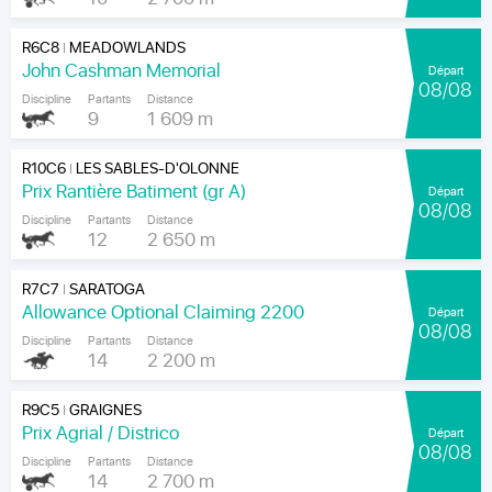
R6C8
MEADOWLANDS
|
John Cashman Memorial
Départ
08/08
Discipline
Partants
Distance
9
1 609 m
R10C6
LES SABLES-D'OLONNE
|
Prix Rantière Batiment (gr A)
Départ
08/08
Discipline
Partants
Distance
12
2 650 m
R7C7
SARATOGA
|
Allowance Optional Claiming 2200
Départ
08/08
Discipline
Partants
Distance
14
2 200 m
R9C5
GRAIGNES
|
Prix Agrial / Districo
Départ
08/08
Discipline
Partants
Distance
14
2 700 m