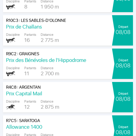
Discipline
Partants
Distance
8
1 950 m
R10C3
LES SABLES-D'OLONNE
|
Prix de Challans
Départ
08/08
Discipline
Partants
Distance
16
2 775 m
R9C2
GRAIGNES
|
Prix des Bénévoles de l'Hippodrome
Départ
08/08
Discipline
Partants
Distance
11
2 700 m
R4C8
ARGENTAN
|
Prix Capital Mail
Départ
08/08
Discipline
Partants
Distance
12
2 875 m
R7C5
SARATOGA
|
Allowance 1400
Départ
08/08
Discipline
Partants
Distance