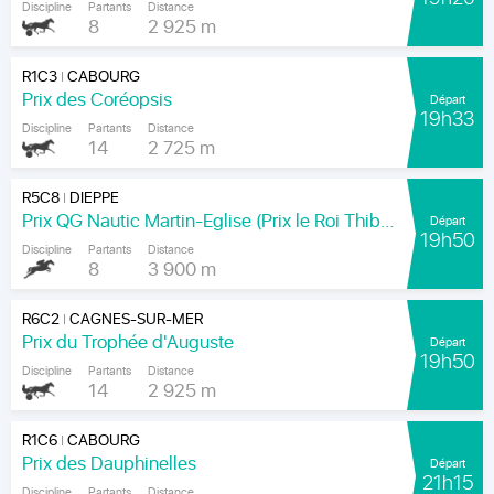
Discipline
Partants
Distance
8
2 925 m
R1C3
CABOURG
|
Prix des Coréopsis
Départ
19h33
Discipline
Partants
Distance
14
2 725 m
R5C8
DIEPPE
|
Prix QG Nautic Martin-Eglise (Prix le Roi Thibault)
Départ
19h50
Discipline
Partants
Distance
8
3 900 m
R6C2
CAGNES-SUR-MER
|
Prix du Trophée d'Auguste
Départ
19h50
Discipline
Partants
Distance
14
2 925 m
R1C6
CABOURG
|
Prix des Dauphinelles
Départ
21h15
Discipline
Partants
Distance