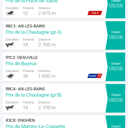
Prix de la Place de Valois
Départ
08/08
Discipline
Partants
Distance
12
2 875 m
R8C3
AIX-LES-BAINS
|
Prix de la Chautagne (gr A)
Départ
08/08
Discipline
Partants
Distance
14
2 700 m
R1C3
DEAUVILLE
|
Prix de Bayeux
Départ
08/08
Discipline
Partants
Distance
16
1 600 m
R8C4
AIX-LES-BAINS
|
Prix de la Chautagne (gr B)
Départ
08/08
Discipline
Partants
Distance
14
2 700 m
R3C8
ENGHIEN
|
Prix de Marnes-La-Coquette
Départ