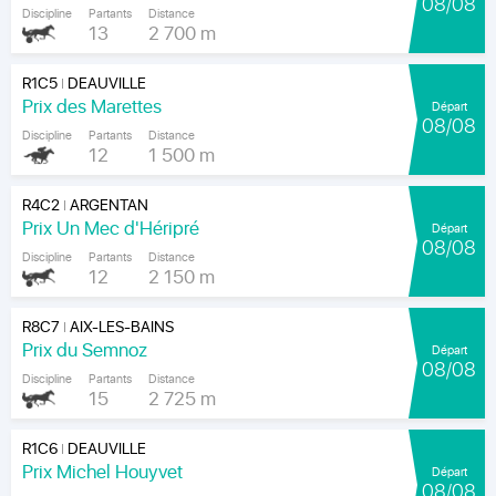
08/08
Discipline
Partants
Distance
13
2 700 m
R1C5
DEAUVILLE
|
Prix des Marettes
Départ
08/08
Discipline
Partants
Distance
12
1 500 m
R4C2
ARGENTAN
|
Prix Un Mec d'Héripré
Départ
08/08
Discipline
Partants
Distance
12
2 150 m
R8C7
AIX-LES-BAINS
|
Prix du Semnoz
Départ
08/08
Discipline
Partants
Distance
15
2 725 m
R1C6
DEAUVILLE
|
Prix Michel Houyvet
Départ
08/08