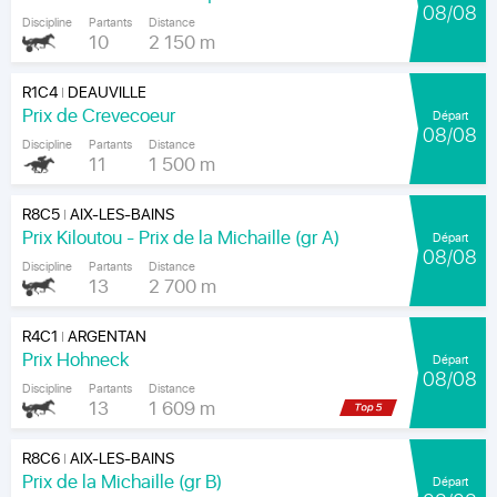
08/08
Discipline
Partants
Distance
10
2 150 m
R1C4
DEAUVILLE
|
Prix de Crevecoeur
Départ
08/08
Discipline
Partants
Distance
11
1 500 m
R8C5
AIX-LES-BAINS
|
Prix Kiloutou - Prix de la Michaille (gr A)
Départ
08/08
Discipline
Partants
Distance
13
2 700 m
R4C1
ARGENTAN
|
Prix Hohneck
Départ
08/08
Discipline
Partants
Distance
13
1 609 m
R8C6
AIX-LES-BAINS
|
Prix de la Michaille (gr B)
Départ