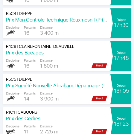
16
1 800 m
R5C4
DIEPPE
|
Prix Mon Contrôle Technique Rouxmesnil (Prix Jean de la Rochefoucauld)
Départ
17h30
Discipline
Partants
Distance
16
3 400 m
R4C8
CLAIREFONTAINE-DEAUVILLE
|
Prix des Bocages
Départ
17h48
Discipline
Partants
Distance
16
1 800 m
R5C5
DIEPPE
|
Prix Société Nouvelle Abraham Dépannage (Prix Arenice)
Départ
18h05
Discipline
Partants
Distance
14
3 900 m
R1C1
CABOURG
|
Prix des Cèdres
Départ
18h23
Discipline
Partants
Distance
11
2 725 m