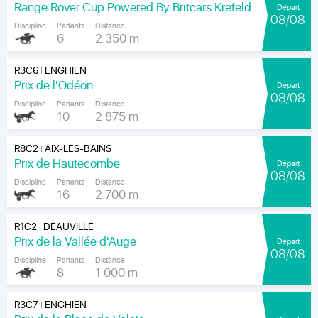
Range Rover Cup Powered By Britcars Krefeld
Départ
08/08
Discipline
Partants
Distance
6
2 350 m
R3C6
ENGHIEN
|
Prix de l'Odéon
Départ
08/08
Discipline
Partants
Distance
10
2 875 m
R8C2
AIX-LES-BAINS
|
Prix de Hautecombe
Départ
08/08
Discipline
Partants
Distance
16
2 700 m
R1C2
DEAUVILLE
|
Prix de la Vallée d'Auge
Départ
08/08
Discipline
Partants
Distance
8
1 000 m
R3C7
ENGHIEN
|