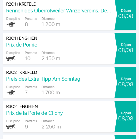
R2C1
KREFELD
|
Rennen des Oberrotweiler Winzervereins. Der Klassiker Am Kaiser.
Départ
08/08
Discipline
Partants
Distance
8
1 200 m
R3C1
ENGHIEN
|
Prix de Pornic
Départ
08/08
Discipline
Partants
Distance
10
2 150 m
R2C2
KREFELD
|
Preis des Extra Tipp Am Sonntag
Départ
08/08
Discipline
Partants
Distance
7
1 700 m
R3C2
ENGHIEN
|
Prix de la Porte de Clichy
Départ
08/08
Discipline
Partants
Distance
9
2 250 m