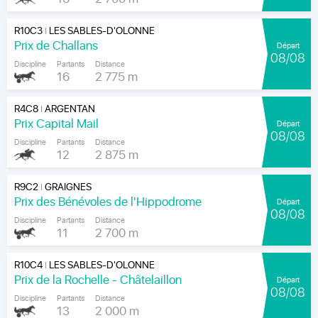
R10C3
LES SABLES-D'OLONNE
|
Prix de Challans
Départ
08/08
Discipline
Partants
Distance
16
2 775 m
R4C8
ARGENTAN
|
Prix Capital Mail
Départ
08/08
Discipline
Partants
Distance
12
2 875 m
R9C2
GRAIGNES
|
Prix des Bénévoles de l'Hippodrome
Départ
08/08
Discipline
Partants
Distance
11
2 700 m
R10C4
LES SABLES-D'OLONNE
|
Prix de la Rochelle - Châtelaillon
Départ
08/08
Discipline
Partants
Distance
13
2 000 m