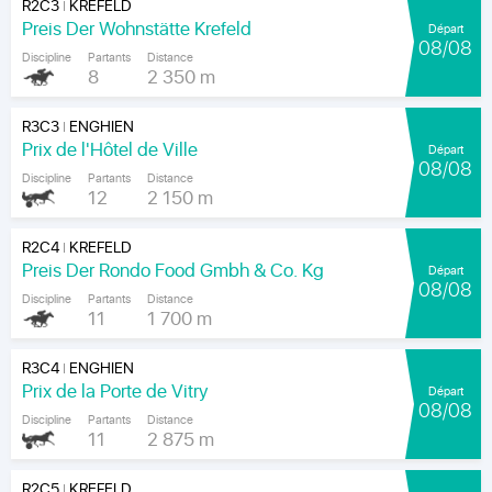
R2C3
KREFELD
|
Preis Der Wohnstätte Krefeld
Départ
08/08
Discipline
Partants
Distance
8
2 350 m
R3C3
ENGHIEN
|
Prix de l'Hôtel de Ville
Départ
08/08
Discipline
Partants
Distance
12
2 150 m
R2C4
KREFELD
|
Preis Der Rondo Food Gmbh & Co. Kg
Départ
08/08
Discipline
Partants
Distance
11
1 700 m
R3C4
ENGHIEN
|
Prix de la Porte de Vitry
Départ
08/08
Discipline
Partants
Distance
11
2 875 m
R2C5
KREFELD
|