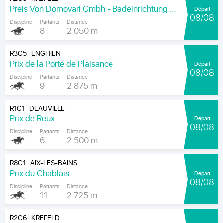
Preis Von Domovari Gmbh - Badeinrichtung Auf Mass
Départ
08/08
Discipline
Partants
Distance
8
2 050 m
R3C5
ENGHIEN
|
Prix de la Porte de Plaisance
Départ
08/08
Discipline
Partants
Distance
9
2 875 m
R1C1
DEAUVILLE
|
Prix de Reux
Départ
08/08
Discipline
Partants
Distance
6
2 500 m
R8C1
AIX-LES-BAINS
|
Prix du Chablais
Départ
08/08
Discipline
Partants
Distance
11
2 725 m
R2C6
KREFELD
|