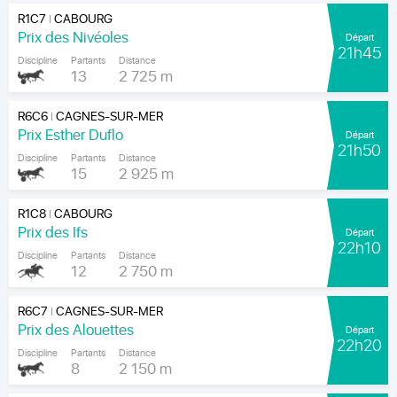
R1C7
CABOURG
|
Prix des Nivéoles
Départ
21h45
Discipline
Partants
Distance
13
2 725 m
R6C6
CAGNES-SUR-MER
|
Prix Esther Duflo
Départ
21h50
Discipline
Partants
Distance
15
2 925 m
R1C8
CABOURG
|
Prix des Ifs
Départ
22h10
Discipline
Partants
Distance
12
2 750 m
R6C7
CAGNES-SUR-MER
|
Prix des Alouettes
Départ
22h20
Discipline
Partants
Distance
8
2 150 m