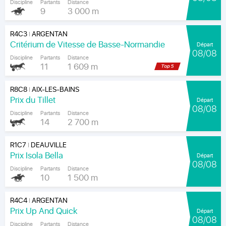
Discipline
Partants
Distance
9
3 000 m
R4C3
ARGENTAN
|
Critérium de Vitesse de Basse-Normandie
Départ
08/08
Discipline
Partants
Distance
11
1 609 m
R8C8
AIX-LES-BAINS
|
Prix du Tillet
Départ
08/08
Discipline
Partants
Distance
14
2 700 m
R1C7
DEAUVILLE
|
Prix Isola Bella
Départ
08/08
Discipline
Partants
Distance
10
1 500 m
R4C4
ARGENTAN
|
Prix Up And Quick
Départ
08/08
Discipline
Partants
Distance