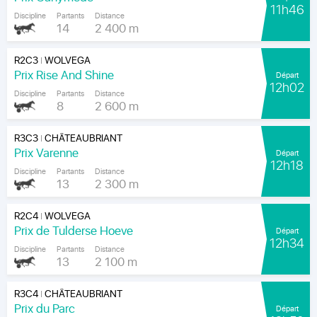
11h46
Discipline
Partants
Distance
14
2 400 m
R2C3
WOLVEGA
|
Prix Rise And Shine
Départ
12h02
Discipline
Partants
Distance
8
2 600 m
R3C3
CHÂTEAUBRIANT
|
Prix Varenne
Départ
12h18
Discipline
Partants
Distance
13
2 300 m
R2C4
WOLVEGA
|
Prix de Tulderse Hoeve
Départ
12h34
Discipline
Partants
Distance
13
2 100 m
R3C4
CHÂTEAUBRIANT
|
Prix du Parc
Départ