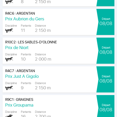
8
2 150 m
R4C6
ARGENTAN
|
Prix Aubrion du Gers
Départ
08/08
Discipline
Partants
Distance
11
2 150 m
R10C2
LES SABLES-D'OLONNE
|
Prix de Niort
Départ
08/08
Discipline
Partants
Distance
10
2 000 m
R4C7
ARGENTAN
|
Prix Just A Gigolo
Départ
08/08
Discipline
Partants
Distance
9
2 150 m
R9C1
GRAIGNES
|
Prix Groupama
Départ
08/08
Discipline
Partants
Distance
16
2 700 m