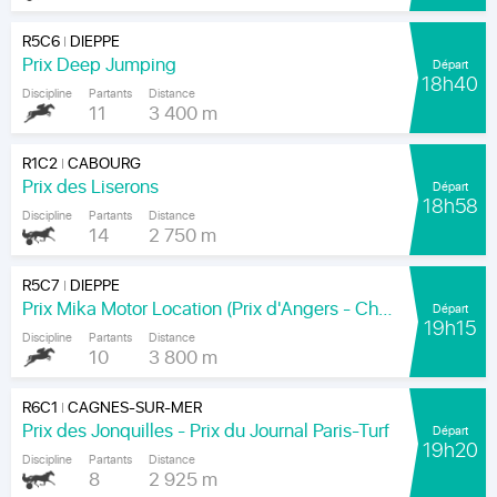
R5C6
DIEPPE
|
Prix Deep Jumping
Départ
18h40
Discipline
Partants
Distance
11
3 400 m
R1C2
CABOURG
|
Prix des Liserons
Départ
18h58
Discipline
Partants
Distance
14
2 750 m
R5C7
DIEPPE
|
Prix Mika Motor Location (Prix d'Angers - Chamionnat Paris-Turf des Apprentis-Jeunes-Jockeys)
Départ
19h15
Discipline
Partants
Distance
10
3 800 m
R6C1
CAGNES-SUR-MER
|
Prix des Jonquilles - Prix du Journal Paris-Turf
Départ
19h20
Discipline
Partants
Distance
8
2 925 m