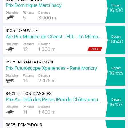
Prix Dominique Marcilhacy
Départ
16h30
Discipline
Partants
Distance
5
3 900 m
R1C5
DEAUVILLE
|
Arc Prix Maurice de Gheest - FEE - En Mémoire de Louis Romanet
Départ
16h40
Discipline
Partants
Distance
12
1 300 m
R9C5
ROYAN LA PALMYRE
|
Prix Futuroscope Xperiences - René Monory
Départ
16h55
Discipline
Partants
Distance
14
2 475 m
R4C1
LE LION-D'ANGERS
|
Prix Au-Delà des Pistes (Prix de Châteauneuf-sur-Sarthe)
Départ
16h57
Discipline
Partants
Distance
11
1 400 m
R8C5
POMPADOUR
|