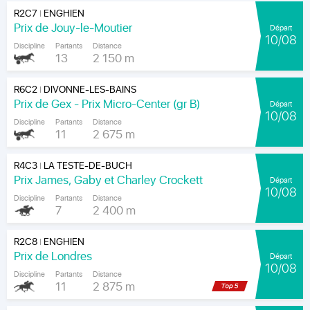
R2C7
ENGHIEN
|
Prix de Jouy-le-Moutier
Départ
10/08
Discipline
Partants
Distance
13
2 150 m
R6C2
DIVONNE-LES-BAINS
|
Prix de Gex - Prix Micro-Center (gr B)
Départ
10/08
Discipline
Partants
Distance
11
2 675 m
R4C3
LA TESTE-DE-BUCH
|
Prix James, Gaby et Charley Crockett
Départ
10/08
Discipline
Partants
Distance
7
2 400 m
R2C8
ENGHIEN
|
Prix de Londres
Départ
10/08
Discipline
Partants
Distance
11
2 875 m