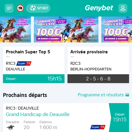
SPORT
Prochain Super Top 5
Arrivée provisoire
R1C3
R2C3
DEAUVILLE
BERLIN-HOPPEGARTEN
15h15
2 - 5 - 6 - 8
Départ :
Prochains départs
Programme et résultats
R1C3
DEAUVILLE
|
Grand Handicap de Deauville
Départ
15h15
Discipline
Partants
Distance
20
1 600 m