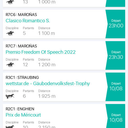
13
1 000 m
R7C6
MAROÑAS
|
Clasico Romantico S.
Départ
23h00
Discipline
Partants
Distance
5
1 100 m
R7C7
MAROÑAS
|
Premio Freedom Of Speech 2022
Départ
23h30
Discipline
Partants
Distance
12
1 200 m
R3C1
STRAUBING
|
wettstar.de - Gäubodenvolksfest-Trophy
Départ
10/08
Discipline
Partants
Distance
6
1 925 m
R2C1
ENGHIEN
|
Prix de Méricourt
Départ
10/08
Discipline
Partants
Distance
10
2 150 m