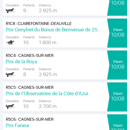
10/08
Discipline
Partants
Distance
9
2 925 m
R1C8
CLAIREFONTAINE-DEAUVILLE
|
Prix Genybet du Bonus de Bienvenue de 250 Euros (Prix Ramsin)
Départ
10/08
Discipline
Partants
Distance
10
1 800 m
R5C4
CAGNES-SUR-MER
|
Prix de la Roya
Départ
10/08
Discipline
Partants
Distance
8
2 925 m
R5C5
CAGNES-SUR-MER
|
Prix de l'Observatoire de la Côte d'Azur
Départ
10/08
Discipline
Partants
Distance
10
2 700 m
R5C6
CAGNES-SUR-MER
|
Prix Faneur
Départ