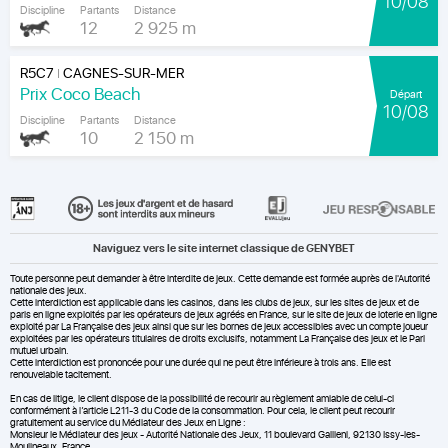
10/08
Discipline
Partants
Distance
12
2 925 m
R5C7
CAGNES-SUR-MER
|
Prix Coco Beach
Départ
10/08
Discipline
Partants
Distance
10
2 150 m
Naviguez vers le site internet classique de GENYBET
Toute personne peut demander à être interdite de jeux. Cette demande est formée auprès de l'Autorité
nationale des jeux.
Cette interdiction est applicable dans les casinos, dans les clubs de jeux, sur les sites de jeux et de
paris en ligne exploités par les opérateurs de jeux agréés en France, sur le site de jeux de loterie en ligne
exploité par La Française des jeux ainsi que sur les bornes de jeux accessibles avec un compte joueur
exploitées par les opérateurs titulaires de droits exclusifs, notamment La Française des jeux et le Pari
mutuel urbain.
Cette interdiction est prononcée pour une durée qui ne peut être inférieure à trois ans. Elle est
renouvelable tacitement.
En cas de litige, le client dispose de la possibilité de recourir au règlement amiable de celui-ci
conformément à l’article L211-3 du Code de la consommation. Pour cela, le client peut recourir
gratuitement au service du Médiateur des Jeux en Ligne :
Monsieur le Médiateur des jeux - Autorité Nationale des Jeux, 11 boulevard Gallieni, 92130 Issy-les-
Moulineaux, France