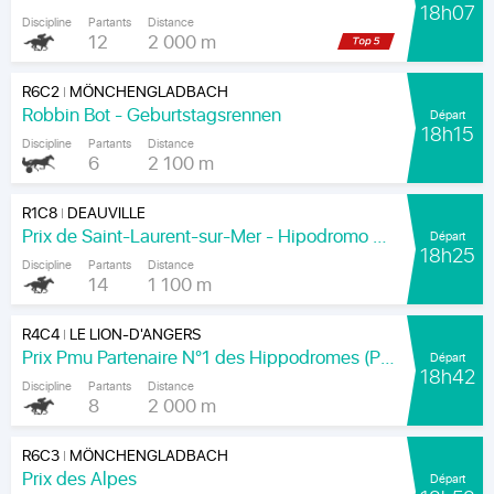
18h07
Discipline
Partants
Distance
12
2 000 m
R6C2
MÖNCHENGLADBACH
|
Robbin Bot - Geburtstagsrennen
Départ
18h15
Discipline
Partants
Distance
6
2 100 m
R1C8
DEAUVILLE
|
Prix de Saint-Laurent-sur-Mer - Hipodromo de Maronas
Départ
18h25
Discipline
Partants
Distance
14
1 100 m
R4C4
LE LION-D'ANGERS
|
Prix Pmu Partenaire N°1 des Hippodromes (Prix du Moulin de Varennes)
Départ
18h42
Discipline
Partants
Distance
8
2 000 m
R6C3
MÖNCHENGLADBACH
|
Prix des Alpes
Départ