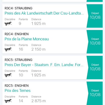
R3C4
STRAUBING
|
Preis des Ak Landwirtschaft Der Csu-Landtagsfraktion
Départ
10/08
Discipline
Partants
Distance
9
1 925 m
R2C4
ENGHIEN
|
Prix de la Plaine Monceau
Départ
10/08
Discipline
Partants
Distance
16
2 150 m
R3C5
STRAUBING
|
Preis Der Bayer - Staatsm. F. Ern. Landw. Forsten Und Tourism
Départ
10/08
Discipline
Partants
Distance
10
1 925 m
R2C5
ENGHIEN
|
Prix des Ternes
Départ
10/08
Discipline
Partants
Distance
14
2 875 m