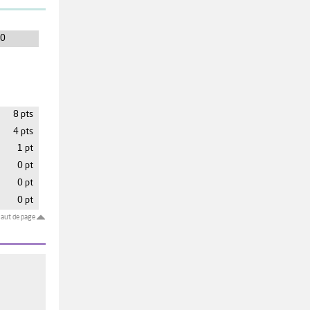
10
8 pts
4 pts
1 pt
0 pt
0 pt
0 pt
aut de page