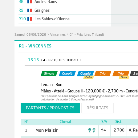
R8
Aix-les-Bains
R9
Graignes
R10
Les Sables-d'Olonne
Samedi 06/06/2026
>
Vincennes
>
C4 - Prix Jules Thibault
R1 - VINCENNES
15:15
C4 - PRIX JULES THIBAULT
Terrain : Bon
Mâles - Attelé - Groupe II - 120,000 € - 2,700 m - Cendré
Pour poulains de 4 ans, hongres exclus, ayant gagné au moins 25.000. Sont seules 
autorisation de monter à titre professionnel).
PARTANTS / PRONOSTICS
RÉSULTATS
N°
Cheval
S/A
Dist.

Mon Plaisir
M4
2 700
A. R
1