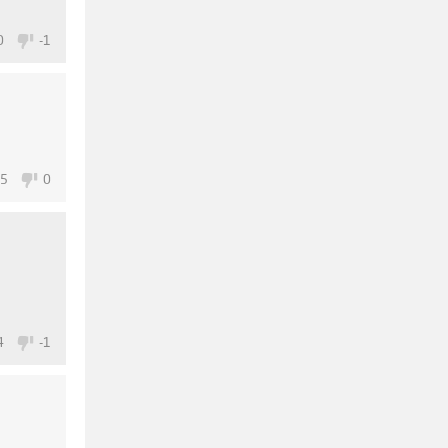
0
-1
5
0
4
-1