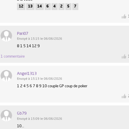
12
13
14
6
4
2
5
7
Pari07
Envoyé à 15:15 le 06/06/2026
8 1 5 14 12 9
1 commentaire
Angel1313
Envoyé à 15:13 le 06/06/2026
1 2 4 5 6 7 8 9 10 couple GP coup de poker
Gb79
Envoyé à 15:09 le 06/06/2026
10...