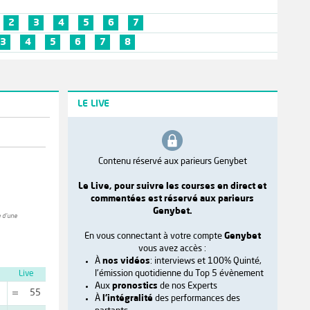
2
3
4
5
6
7
3
4
5
6
7
8
LE LIVE
Contenu réservé aux parieurs Genybet
Le Live, pour suivre les courses en direct et
commentées est réservé aux parieurs
Genybet.
e d'une
En vous connectant à votre compte
Genybet
vous avez accès :
À
nos vidéos
: interviews et 100% Quinté,
l'émission quotidienne du Top 5 évènement
Live
Aux
pronostics
de nos Experts
55
À
l'intégralité
des performances des