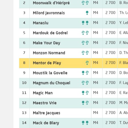

Moonwalk d'Héripré
M4
2 700
B. Ro
2

Milord Javronnais
M4
2 700
Th. 
3

Manaslu
M4
2 700
Y. Le
4

Mardouk de Godrel
M4
2 700
E. All
5

Make Your Day
M4
2 700
F. Ni
6

Monzon Normand
M4
2 700
D. T
7

Mentor de Play
M4
2 700
F. Bl
8

Moustik la Govelle
M4
2 700
D. B
9

Magnum du Choquel
M4
2 700
F. L
10

Magic Man
M4
2 700
E. Ra
11

Maestro Vrie
M4
2 700
M. Mo
12
Maître Jacques
M4
2 700
A. Ab
13

Mack de Blary
M4
2 700
T. Du
14