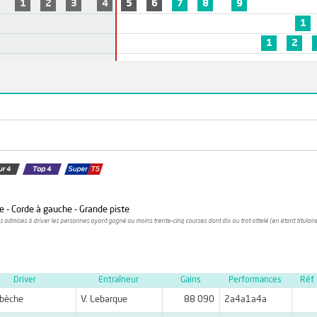
1
2
3
4
5
6
7
8
9
1
1
2
e - Corde à gauche - Grande piste
admises à driver les personnes ayant gagné au moins trente-cinq courses dont dix au trot attelé (en étant titulair
Driver
Entraîneur
Gains
Performances
Réf.
ebèche
V. Lebarque
88 090
2a4a1a4a