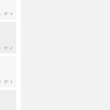
1
-4
1
-2
2
-1