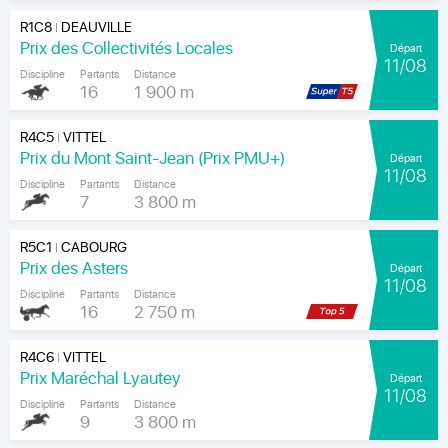
R1C8
DEAUVILLE
|
Prix des Collectivités Locales
Départ
11/08
Discipline
Partants
Distance
16
1 900 m
R4C5
VITTEL
|
Prix du Mont Saint-Jean (Prix PMU+)
Départ
11/08
Discipline
Partants
Distance
7
3 800 m
R5C1
CABOURG
|
Prix des Asters
Départ
11/08
Discipline
Partants
Distance
16
2 750 m
R4C6
VITTEL
|
Prix Maréchal Lyautey
Départ
11/08
Discipline
Partants
Distance
9
3 800 m