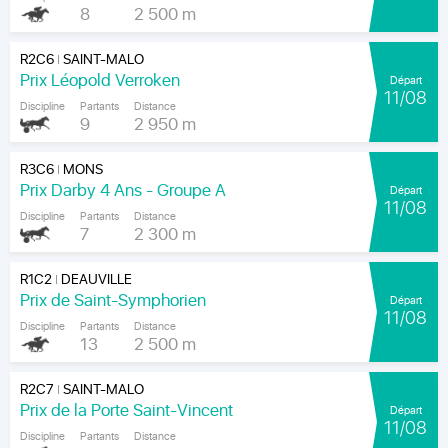
8
2 500 m
R2C6
SAINT-MALO
|
Prix Léopold Verroken
Départ
11/08
Discipline
Partants
Distance
9
2 950 m
R3C6
MONS
|
Prix Darby 4 Ans - Groupe A
Départ
11/08
Discipline
Partants
Distance
7
2 300 m
R1C2
DEAUVILLE
|
Prix de Saint-Symphorien
Départ
11/08
Discipline
Partants
Distance
13
2 500 m
R2C7
SAINT-MALO
|
Prix de la Porte Saint-Vincent
Départ
11/08
Discipline
Partants
Distance