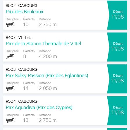
R5C2
CABOURG
|
Prix des Bouleaux
Départ
11/08
Discipline
Partants
Distance
10
2 750 m
R4C7
VITTEL
|
Prix de la Station Thermale de Vittel
Départ
11/08
Discipline
Partants
Distance
8
4 200 m
R5C3
CABOURG
|
Prix Sulky Passion (Prix des Eglantines)
Départ
11/08
Discipline
Partants
Distance
14
2 050 m
R5C4
CABOURG
|
Prix Aquadiva (Prix des Cyprès)
Départ
11/08
Discipline
Partants
Distance
13
2 750 m