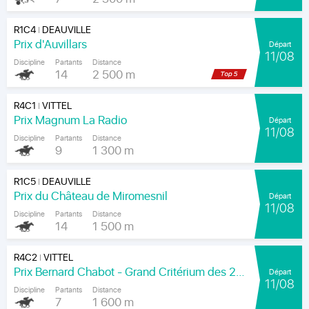
R1C4
DEAUVILLE
|
Prix d'Auvillars
Départ
11/08
Discipline
Partants
Distance
14
2 500 m
R4C1
VITTEL
|
Prix Magnum La Radio
Départ
11/08
Discipline
Partants
Distance
9
1 300 m
R1C5
DEAUVILLE
|
Prix du Château de Miromesnil
Départ
11/08
Discipline
Partants
Distance
14
1 500 m
R4C2
VITTEL
|
Prix Bernard Chabot - Grand Critérium des 2 Ans de Vittel
Départ
11/08
Discipline
Partants
Distance
7
1 600 m