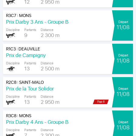
12
2 950 m
R3C7
MONS
|
Prix Darby 3 Ans - Groupe B
Départ
11/08
Discipline
Partants
Distance
9
2 300 m
R1C3
DEAUVILLE
|
Prix de Campigny
Départ
11/08
Discipline
Partants
Distance
13
2 500 m
R2C8
SAINT-MALO
|
Prix de la Tour Solidor
Départ
11/08
Discipline
Partants
Distance
13
2 950 m
R3C8
MONS
|
Prix Darby 4 Ans - Groupe B
Départ
11/08
Discipline
Partants
Distance
7
2 300 m