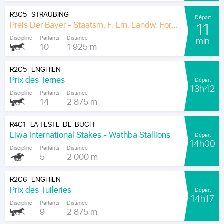
R3C5
STRAUBING
|
Départ
Preis Der Bayer - Staatsm. F. Ern. Landw. Forsten Und Tourism
11
Discipline
Partants
Distance
min
10
1 925 m
R2C5
ENGHIEN
|
Prix des Ternes
Départ
13h42
Discipline
Partants
Distance
14
2 875 m
R4C1
LA TESTE-DE-BUCH
|
Liwa International Stakes - Wathba Stallions
Départ
14h00
Discipline
Partants
Distance
5
2 000 m
R2C6
ENGHIEN
|
Prix des Tuileries
Départ
14h17
Discipline
Partants
Distance
9
2 875 m