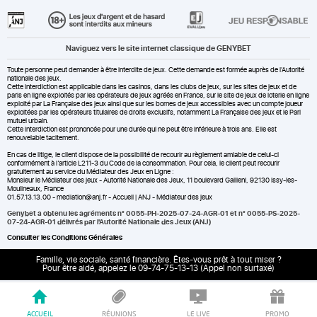
Naviguez vers le site internet classique de GENYBET
Toute personne peut demander à être interdite de jeux. Cette demande est formée auprès de l'Autorité
nationale des jeux.
Cette interdiction est applicable dans les casinos, dans les clubs de jeux, sur les sites de jeux et de
paris en ligne exploités par les opérateurs de jeux agréés en France, sur le site de jeux de loterie en ligne
exploité par La Française des jeux ainsi que sur les bornes de jeux accessibles avec un compte joueur
exploitées par les opérateurs titulaires de droits exclusifs, notamment La Française des jeux et le Pari
mutuel urbain.
Cette interdiction est prononcée pour une durée qui ne peut être inférieure à trois ans. Elle est
renouvelable tacitement.
En cas de litige, le client dispose de la possibilité de recourir au règlement amiable de celui-ci
conformément à l’article L211-3 du Code de la consommation. Pour cela, le client peut recourir
gratuitement au service du Médiateur des Jeux en Ligne :
Monsieur le Médiateur des jeux - Autorité Nationale des Jeux, 11 boulevard Gallieni, 92130 Issy-les-
Moulineaux, France
01.57.13.13.00 - mediation@anj.fr -
Accueil | ANJ - Médiateur des jeux
Genybet a obtenu les agréments n° 0055-PH-2025-07-24-AGR-01 et n° 0055-PS-2025-
07-24-AGR-01 délivrés par l'Autorité Nationale des Jeux (ANJ)
Consulter les Conditions Générales
Famille, vie sociale, santé financière. Êtes-vous prêt à tout miser ?
Pour être aidé, appelez le 09-74-75-13-13 (Appel non surtaxé)
ACCUEIL
RÉUNIONS
LE LIVE
PROMO