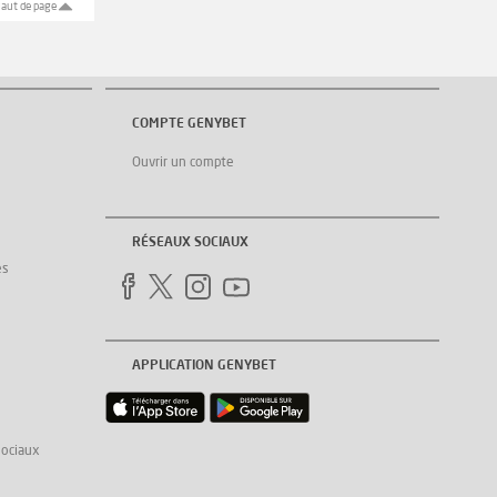
aut de page
COMPTE GENYBET
Ouvrir un compte
RÉSEAUX SOCIAUX
es
APPLICATION GENYBET
sociaux