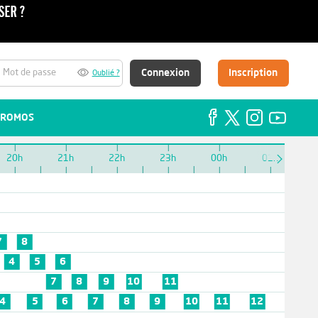
Connexion
Inscription
Oublié ?
ROMOS
20h
21h
22h
23h
00h
01h
7
8
4
5
6
7
8
9
10
11
4
5
6
7
8
9
10
11
12