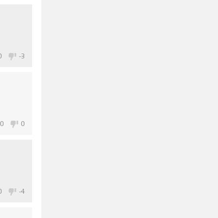
0
-3
0
0
0
-4