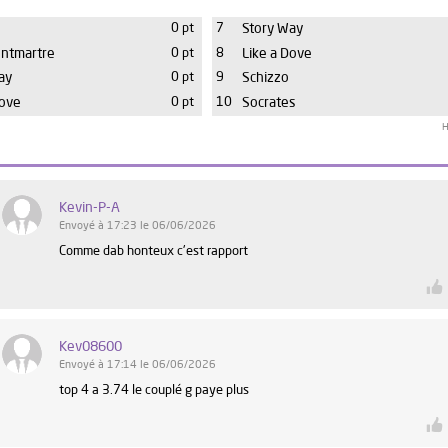
0 pt
7
Story Way
ntmartre
0 pt
8
Like a Dove
ay
0 pt
9
Schizzo
Dove
0 pt
10
Socrates
H
Kevin-P-A
Envoyé à 17:23 le 06/06/2026
Comme dab honteux c'est rapport
Kev08600
Envoyé à 17:14 le 06/06/2026
top 4 a 3.74 le couplé g paye plus