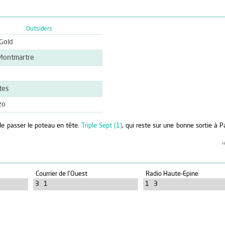
Outsiders
Gold
Montmartre
tes
zo
 de passer le poteau en tête.
Triple Sept (1)
, qui reste sur une bonne sortie à Pa
H
Courrier de l'Ouest
Radio Haute-Epine
3 1
1 3