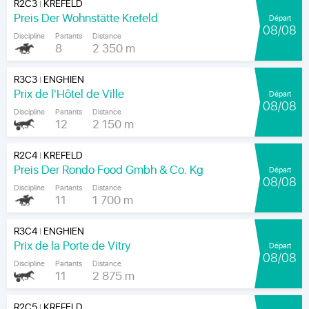
R2C3
KREFELD
|
Preis Der Wohnstätte Krefeld
Départ
08/08
Discipline
Partants
Distance
8
2 350 m
R3C3
ENGHIEN
|
Prix de l'Hôtel de Ville
Départ
08/08
Discipline
Partants
Distance
12
2 150 m
R2C4
KREFELD
|
Preis Der Rondo Food Gmbh & Co. Kg
Départ
08/08
Discipline
Partants
Distance
11
1 700 m
R3C4
ENGHIEN
|
Prix de la Porte de Vitry
Départ
08/08
Discipline
Partants
Distance
11
2 875 m
R2C5
KREFELD
|