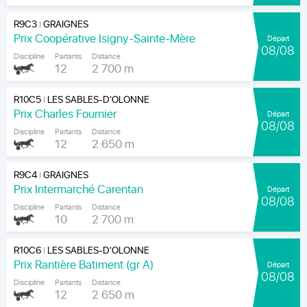
R9C3
GRAIGNES
|
Prix Coopérative Isigny-Sainte-Mère
Départ
08/08
Discipline
Partants
Distance
12
2 700 m
R10C5
LES SABLES-D'OLONNE
|
Prix Charles Fournier
Départ
08/08
Discipline
Partants
Distance
12
2 650 m
R9C4
GRAIGNES
|
Prix Intermarché Carentan
Départ
08/08
Discipline
Partants
Distance
10
2 700 m
R10C6
LES SABLES-D'OLONNE
|
Prix Rantière Batiment (gr A)
Départ
08/08
Discipline
Partants
Distance
12
2 650 m