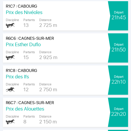
R1C7
CABOURG
|
Prix des Nivéoles
Départ
21h45
Discipline
Partants
Distance
13
2 725 m
R6C6
CAGNES-SUR-MER
|
Prix Esther Duflo
Départ
21h50
Discipline
Partants
Distance
15
2 925 m
R1C8
CABOURG
|
Prix des Ifs
Départ
22h10
Discipline
Partants
Distance
12
2 750 m
R6C7
CAGNES-SUR-MER
|
Prix des Alouettes
Départ
22h20
Discipline
Partants
Distance
8
2 150 m