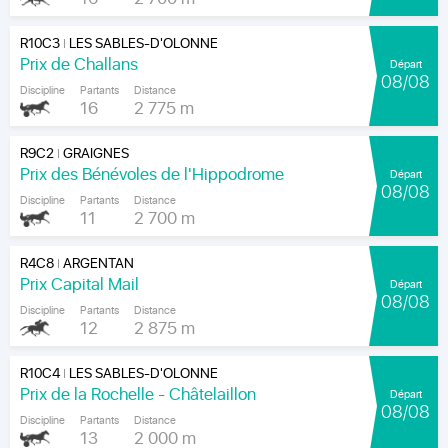
R10C3
LES SABLES-D'OLONNE
|
Prix de Challans
Départ
08/08
Discipline
Partants
Distance
16
2 775 m
R9C2
GRAIGNES
|
Prix des Bénévoles de l'Hippodrome
Départ
08/08
Discipline
Partants
Distance
11
2 700 m
R4C8
ARGENTAN
|
Prix Capital Mail
Départ
08/08
Discipline
Partants
Distance
12
2 875 m
R10C4
LES SABLES-D'OLONNE
|
Prix de la Rochelle - Châtelaillon
Départ
08/08
Discipline
Partants
Distance
13
2 000 m