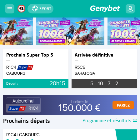
SPORT
Prochain Super Top 5
Arrivée définitive
R1C4
R5C9
CABOURG
SARATOGA
20h15
5 - 10 - 7 - 2
Départ :
Aujourd'hui
Tirelire de
150.000 €
PARIEZ
R1C4
Prochains départs
Programme et résultats
R1C4
CABOURG
|