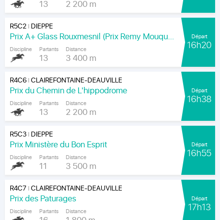
13
2 200 m
R5C2
DIEPPE
|
Prix A+ Glass Rouxmesnil (Prix Remy Mouquet)
Départ
16h20
Discipline
Partants
Distance
13
3 400 m
R4C6
CLAIREFONTAINE-DEAUVILLE
|
Prix du Chemin de L'hippodrome
Départ
16h38
Discipline
Partants
Distance
13
2 200 m
R5C3
DIEPPE
|
Prix Ministère du Bon Esprit
Départ
16h55
Discipline
Partants
Distance
11
3 500 m
R4C7
CLAIREFONTAINE-DEAUVILLE
|
Prix des Paturages
Départ
17h13
Discipline
Partants
Distance