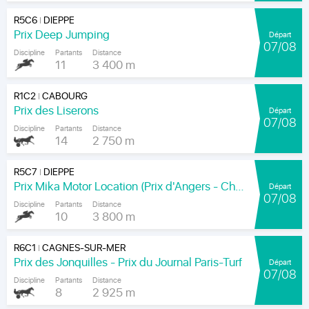
R5C6
DIEPPE
|
Prix Deep Jumping
Départ
07/08
Discipline
Partants
Distance
11
3 400 m
R1C2
CABOURG
|
Prix des Liserons
Départ
07/08
Discipline
Partants
Distance
14
2 750 m
R5C7
DIEPPE
|
Prix Mika Motor Location (Prix d'Angers - Chamionnat Paris-Turf des Apprentis-Jeunes-Jockeys)
Départ
07/08
Discipline
Partants
Distance
10
3 800 m
R6C1
CAGNES-SUR-MER
|
Prix des Jonquilles - Prix du Journal Paris-Turf
Départ
07/08
Discipline
Partants
Distance
8
2 925 m