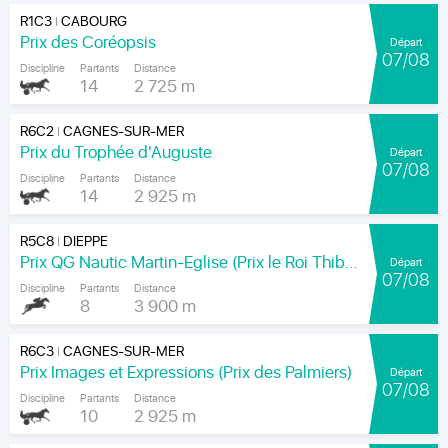
R1C3
CABOURG
|
Prix des Coréopsis
Départ
07/08
Discipline
Partants
Distance
14
2 725 m
R6C2
CAGNES-SUR-MER
|
Prix du Trophée d'Auguste
Départ
07/08
Discipline
Partants
Distance
14
2 925 m
R5C8
DIEPPE
|
Prix QG Nautic Martin-Eglise (Prix le Roi Thibault)
Départ
07/08
Discipline
Partants
Distance
8
3 900 m
R6C3
CAGNES-SUR-MER
|
Prix Images et Expressions (Prix des Palmiers)
Départ
07/08
Discipline
Partants
Distance
10
2 925 m