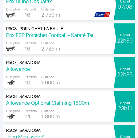
Prix Bruno Coquatrix
Départ
07/08
Discipline
Partants
Distance
16
2 750 m
R6C8
PORNICHET-LA BAULE
|
Prix ESP Pornichet Football - Karaté Taï
Départ
22h30
Discipline
Partants
Distance
16
2 725 m
R5C7
SARATOGA
|
Allowance
Départ
22h36
Discipline
Partants
Distance
10
1 600 m
R5C8
SARATOGA
|
Allowance Optional Claiming 1800m
Départ
23h11
Discipline
Partants
Distance
14
1 800 m
R5C9
SARATOGA
|
John Morrissey S.
Départ