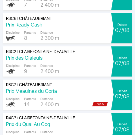
7
2 400 m
R3C6
CHÂTEAUBRIANT
|
Prix Ready Cash
Départ
07/08
Discipline
Partants
Distance
8
2 300 m
R4C2
CLAIREFONTAINE-DEAUVILLE
|
Prix des Glaieuls
Départ
07/08
Discipline
Partants
Distance
9
2 400 m
R3C7
CHÂTEAUBRIANT
|
Prix Meaulnes du Corta
Départ
07/08
Discipline
Partants
Distance
14
2 400 m
R4C3
CLAIREFONTAINE-DEAUVILLE
|
Prix du Quai Au Coq
Départ
07/08
Discipline
Partants
Distance