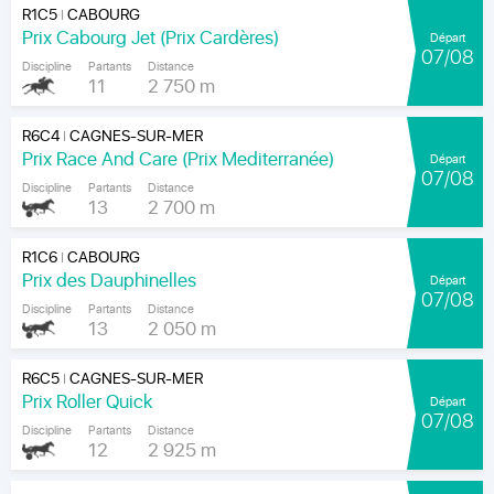
R1C5
CABOURG
|
Prix Cabourg Jet (Prix Cardères)
Départ
07/08
Discipline
Partants
Distance
11
2 750 m
R6C4
CAGNES-SUR-MER
|
Prix Race And Care (Prix Mediterranée)
Départ
07/08
Discipline
Partants
Distance
13
2 700 m
R1C6
CABOURG
|
Prix des Dauphinelles
Départ
07/08
Discipline
Partants
Distance
13
2 050 m
R6C5
CAGNES-SUR-MER
|
Prix Roller Quick
Départ
07/08
Discipline
Partants
Distance
12
2 925 m