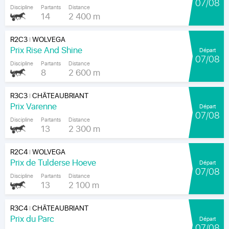
07/08
Discipline
Partants
Distance
14
2 400 m
R2C3
WOLVEGA
|
Prix Rise And Shine
Départ
07/08
Discipline
Partants
Distance
8
2 600 m
R3C3
CHÂTEAUBRIANT
|
Prix Varenne
Départ
07/08
Discipline
Partants
Distance
13
2 300 m
R2C4
WOLVEGA
|
Prix de Tulderse Hoeve
Départ
07/08
Discipline
Partants
Distance
13
2 100 m
R3C4
CHÂTEAUBRIANT
|
Prix du Parc
Départ
07/08