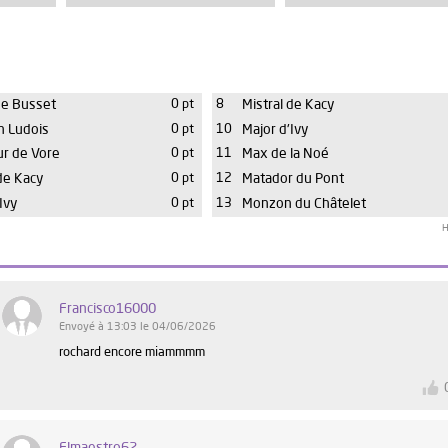
de Busset
0 pt
8
Mistral de Kacy
n Ludois
0 pt
10
Major d'Ivy
r de Vore
0 pt
11
Max de la Noé
de Kacy
0 pt
12
Matador du Pont
Ivy
0 pt
13
Monzon du Châtelet
H
Francisco16000
Envoyé à 13:03 le 04/06/2026
rochard encore miammmm
Elmaestro62