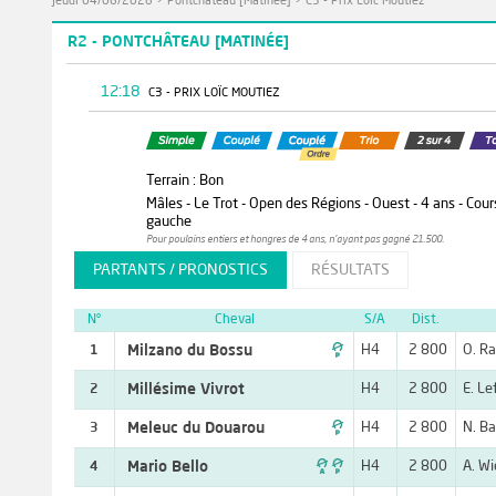
Jeudi 04/06/2026
>
Pontchâteau [Matinée]
>
C3 - Prix Loïc Moutiez
R2 - PONTCHÂTEAU [MATINÉE]
12:18
C3 - PRIX LOÏC MOUTIEZ
Terrain : Bon
Mâles - Le Trot - Open des Régions - Ouest - 4 ans - Cours
gauche
Pour poulains entiers et hongres de 4 ans, n'ayant pas gagné 21.500.
PARTANTS / PRONOSTICS
RÉSULTATS
N°
Cheval
S/A
Dist.

Milzano du Bossu
H4
2 800
O. Ra
1
Millésime Vivrot
H4
2 800
E. Le
2

Meleuc du Douarou
H4
2 800
N. Ba
3

Mario Bello
H4
2 800
A. Wi
4