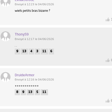
Envoyé à 12:23 le 04/06/2026
wiels petits bras bizarre ?
Thony59
Envoyé à 12:17 le 04/06/2026
. .
9
13
4
3
11
6
DruideArmor
Envoyé à 12:16 le 04/06/2026
++++++++++++
8
9
13
5
11