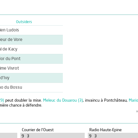
Outsiders
ien Ludois
eur de Vore
al de Kacy
or du Pont
sime Vivrot
d'Ivy
no du Bossu
(9)
peut doubler la mise.
Meleuc du Douarou (3)
, invaincu à Pontchâteau,
Mario
emière chance à défendre.
H
Courrier de l'Ouest
Radio Haute-Epine
9 3
9 3