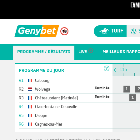
TURF
PROGRAMME / RÉSULTATS
LIVE
MEILLEURS RAPP
10h
11h
PROGRAMME DU JOUR
R1
Cabourg
Terminée
1
R2
Wolvega
Terminée
1
R3
Châteaubriant [Matinée]
R4
Clairefontaine-Deauville
R5
Dieppe
R6
Cagnes-sur-Mer