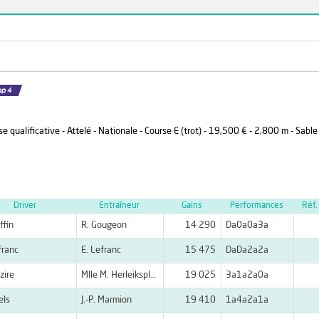
e qualificative - Attelé - Nationale - Course E (trot) - 19,500 € - 2,800 m - Sable
Driver
Entraîneur
Gains
Performances
Réf.
ffin
R. Gougeon
14 290
Da0a0a3a
franc
E. Lefranc
15 475
DaDa2a2a
zire
Mlle M. Herleiksplass
19 025
3a1a2a0a
els
J.-P. Marmion
19 410
1a4a2a1a