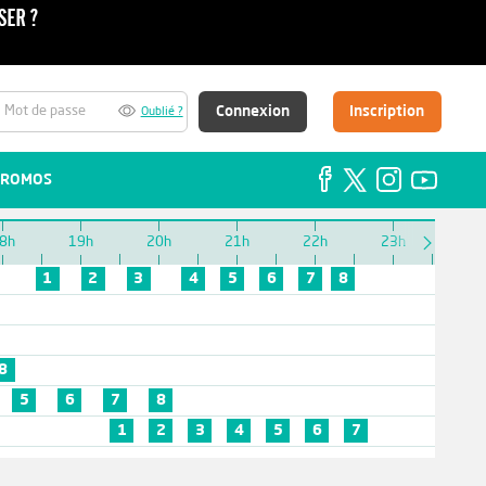
Connexion
Inscription
Oublié ?
ROMOS
8h
19h
20h
21h
22h
23h
1
2
3
4
5
6
7
8
8
5
6
7
8
1
2
3
4
5
6
7