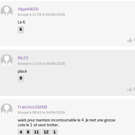
Yaya44650
Envoyé à 11:59 le 04/06/2026
Le 6
6
Ric23
Envoyé à 11:43 le 04/06/2026
placé
8
Francisco16000
Envoyé à 08:43 le 04/06/2026
wiels pour marmion incontournable le 4 .Je met une grosse
cote le 1 sil veut trotter ,
4
8
11
12
1