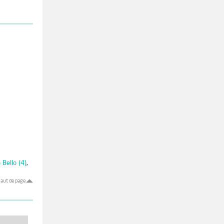
 Bello (4)
,
aut de page