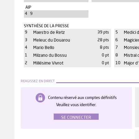
AIP
4 9
SYNTHÈSE DE LA PRESSE
9
Maestro de Retz
39 pts
5
Medici 
3
Meleuc du Douarou
28 pts
6
Magicie
4
Mario Bello
8 pts
7
Monsieu
1
Milzano du Bossu
0 pt
8
Mistral 
2
Millésime Vivrot
0 pt
10
Major d'
REAGISSEZ EN DIRECT
Contenu réservé aux comptes définitifs
Veuillez vous identifier.
SE CONNECTER