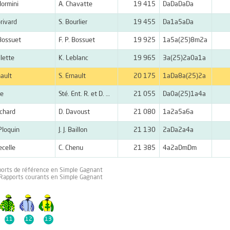
lormini
A. Chavatte
19 415
DaDaDaDa
rivard
S. Bourlier
19 455
Da1a5aDa
 Bossuet
F. P. Bossuet
19 925
1a5a(25)8m2a
llette
K. Leblanc
19 965
3a(25)2a0a1a
nault
S. Ernault
20 175
1aDa8a(25)2a
ue
Sté. Ent. R. et D. Hue
21 055
Da0a(25)1a4a
chard
D. Davoust
21 080
1a2a5a6a
 Ploquin
J. J. Baillon
21 130
2aDa2a4a
ecelle
C. Chenu
21 385
4a2aDmDm
ports de référence en Simple Gagnant
 Rapports courants en Simple Gagnant
11
12
13