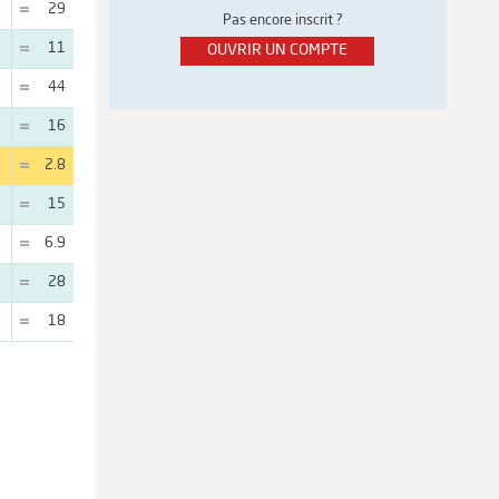
29
Pas encore inscrit ?
11
OUVRIR UN COMPTE
44
16
2.8
15
6.9
28
18