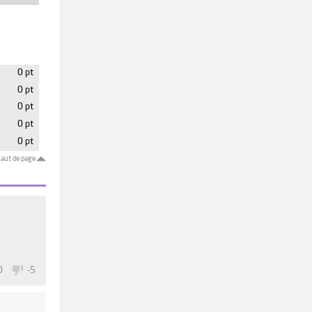
0 pt
0 pt
0 pt
0 pt
0 pt
aut de page
0
-5