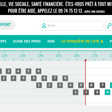
SPORT
ORTS
GUIDE DES PARIS
AIDE
LA CONQUÊTE DE L'ETÉ ☀️
P
12h
13h
14h
15h
16h
17h
1
2
3
4
5
6
2
3
4
5
6
7
8
1
2
3
4
5
6
7
1
2
3
4