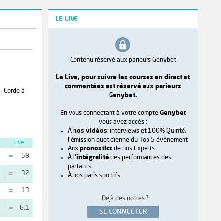
LE LIVE
Contenu réservé aux parieurs Genybet
Le Live, pour suivre les courses en direct et
commentées est réservé aux parieurs
 - Corde à
Genybet.
En vous connectant à votre compte
Genybet
vous avez accès :
À
nos vidéos
: interviews et 100% Quinté,
l'émission quotidienne du Top 5 évènement
Live
Aux
pronostics
de nos Experts
58
À
l'intégralité
des performances des
partants
32
À nos paris sportifs
13
Déjà des notres ?
6.1
SE CONNECTER