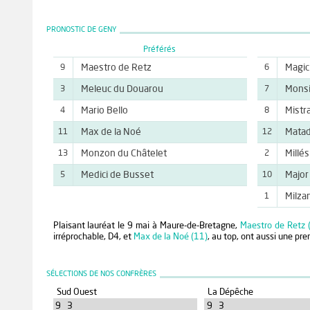
PRONOSTIC DE GENY
Préférés
Maestro de Retz
Magic
9
6
Meleuc du Douarou
Monsi
3
7
Mario Bello
Mistr
4
8
Max de la Noé
Matad
11
12
Monzon du Châtelet
Millé
13
2
Medici de Busset
Major 
5
10
Milza
1
Plaisant lauréat le 9 mai à Maure-de-Bretagne,
Maestro de Retz 
irréprochable, D4, et
Max de la Noé (11)
, au top, ont aussi une pr
SÉLECTIONS DE NOS CONFRÈRES
Sud Ouest
La Dépêche
9 3
9 3