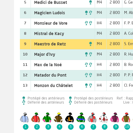

Medici de Busset
M4
2 800
G. Ge
5

Magicien Ludois
M4
2 800
M. Ab
6

Monsieur de Vore
H4
2 800
F. P.
7
Mistral de Kacy
M4
2 800
A. Co
8

Maestro de Retz
M4
2 800
S. Er
9

Major d'Ivy
M4
2 800
R. H
10

Max de la Noé
H4
2 800
B. Ro
11

Matador du Pont
H4
2 800
P. P.
12

Monzon du Châtelet
H4
2 800
Cl. Fr
13
Protégé des antérieurs
Protégé des postérieurs
Ref. : Rap
Déferré des antérieurs
Déferré des postérieurs
Live :
1
2
3
4
5
6
7
8
9
10