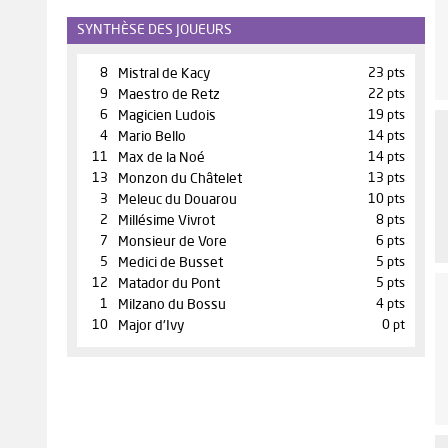
SYNTHÈSE DES JOUEURS
8
Mistral de Kacy
23 pts
9
Maestro de Retz
22 pts
6
Magicien Ludois
19 pts
4
Mario Bello
14 pts
11
Max de la Noé
14 pts
13
Monzon du Châtelet
13 pts
3
Meleuc du Douarou
10 pts
2
Millésime Vivrot
8 pts
7
Monsieur de Vore
6 pts
5
Medici de Busset
5 pts
12
Matador du Pont
5 pts
1
Milzano du Bossu
4 pts
10
Major d'Ivy
0 pt