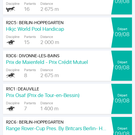
09/08
Discipline
Partants
Distance
16
2 675 m
R2C5
BERLIN-HOPPEGARTEN
|
Hkjc World Pool Handicap
Départ
09/08
Discipline
Partants
Distance
15
2 000 m
R3C6
DIVONNE-LES-BAINS
|
Prix de Maienfeld - Prix Crédit Mutuel
Départ
09/08
Discipline
Partants
Distance
8
2 675 m
R1C1
DEAUVILLE
|
Prix Osaf (Prix de Tour-en-Bessin)
Départ
09/08
Discipline
Partants
Distance
7
1 400 m
R2C6
BERLIN-HOPPEGARTEN
|
Range Rover-Cup Pres. By Britcars Berlin- Hoppegartener Stutenp.
Départ
09/08