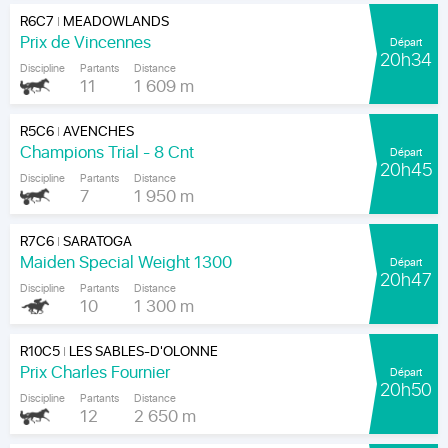
R6C7
MEADOWLANDS
|
Prix de Vincennes
Départ
20h34
Discipline
Partants
Distance
11
1 609 m
R5C6
AVENCHES
|
Champions Trial - 8 Cnt
Départ
20h45
Discipline
Partants
Distance
7
1 950 m
R7C6
SARATOGA
|
Maiden Special Weight 1300
Départ
20h47
Discipline
Partants
Distance
10
1 300 m
R10C5
LES SABLES-D'OLONNE
|
Prix Charles Fournier
Départ
20h50
Discipline
Partants
Distance
12
2 650 m