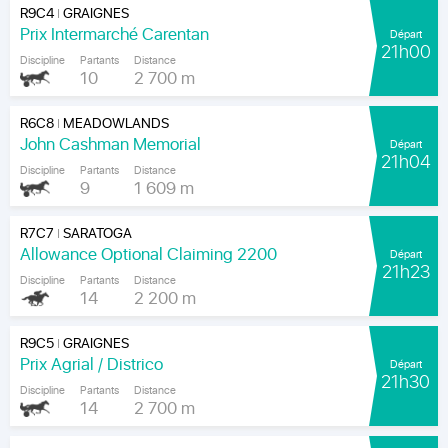
R9C4
GRAIGNES
|
Prix Intermarché Carentan
Départ
21h00
Discipline
Partants
Distance
10
2 700 m
R6C8
MEADOWLANDS
|
John Cashman Memorial
Départ
21h04
Discipline
Partants
Distance
9
1 609 m
R7C7
SARATOGA
|
Allowance Optional Claiming 2200
Départ
21h23
Discipline
Partants
Distance
14
2 200 m
R9C5
GRAIGNES
|
Prix Agrial / Districo
Départ
21h30
Discipline
Partants
Distance
14
2 700 m