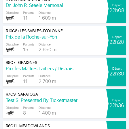
Dr. John R. Steele Memorial
Départ
22h08
Discipline
Partants
Distance
11
1 609 m
R10C8
LES SABLES-D'OLONNE
|
Prix de la Roche-sur-Yon
Départ
22h20
Discipline
Partants
Distance
15
2 650 m
R9C7
GRAIGNES
|
Prix les Maîtres Laitiers / Disfrais
Départ
22h30
Discipline
Partants
Distance
11
2 700 m
R7C9
SARATOGA
|
Test S. Presented By Ticketmaster
Départ
22h36
Discipline
Partants
Distance
8
1 400 m
R6C11
MEADOWLANDS
|