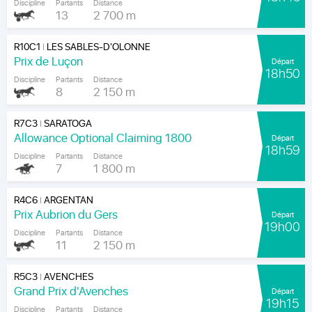
Discipline
Partants
Distance
13
2 700 m
R10C1
LES SABLES-D'OLONNE
|
Prix de Luçon
Départ
18h50
Discipline
Partants
Distance
8
2 150 m
R7C3
SARATOGA
|
Allowance Optional Claiming 1800
Départ
18h59
Discipline
Partants
Distance
7
1 800 m
R4C6
ARGENTAN
|
Prix Aubrion du Gers
Départ
19h00
Discipline
Partants
Distance
11
2 150 m
R5C3
AVENCHES
|
Grand Prix d'Avenches
Départ
19h15
Discipline
Partants
Distance