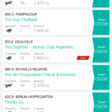
16
2 475 m
R9C3
POMPADOUR
|
Prix Guy Feuillard
Départ
09/08
Discipline
Partants
Distance
7
1 600 m
R1C4
DEAUVILLE
|
Prix Daphnis - Jockey Club Argentino
Départ
09/08
Discipline
Partants
Distance
12
1 600 m
R8C4
ROYAN LA PALMYRE
|
Prix de l'Association Cheval & Insertion
Départ
09/08
Discipline
Partants
Distance
14
2 475 m
R2C9
BERLIN-HOPPEGARTEN
|
Florida Eis
Départ
09/08
Discipline
Partants
Distance