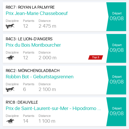
R8C7
ROYAN LA PALMYRE
|
Prix Jean-Marie Chasseboeuf
Départ
09/08
Discipline
Partants
Distance
12
2 475 m
R4C3
LE LION-D'ANGERS
|
Prix du Bois Montbourcher
Départ
09/08
Discipline
Partants
Distance
12
2 000 m
R6C2
MÖNCHENGLADBACH
|
Robbin Bot - Geburtstagsrennen
Départ
09/08
Discipline
Partants
Distance
6
2 100 m
R1C8
DEAUVILLE
|
Prix de Saint-Laurent-sur-Mer - Hipodromo de Maronas
Départ
09/08
Discipline
Partants
Distance
14
1 100 m