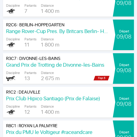
09/08
Discipline
Partants
Distance
7
1 400 m
R2C6
BERLIN-HOPPEGARTEN
|
Range Rover-Cup Pres. By Britcars Berlin- Hoppegartener Stutenp.
Départ
09/08
Discipline
Partants
Distance
11
1 800 m
R3C7
DIVONNE-LES-BAINS
|
Grand Prix de Trotting de Divonne-les-Bains
Départ
09/08
Discipline
Partants
Distance
13
2 675 m
R1C2
DEAUVILLE
|
Prix Club Hipico Santiago (Prix de Falaise)
Départ
09/08
Discipline
Partants
Distance
12
1 400 m
R8C1
ROYAN LA PALMYRE
|
Prix du PMU le Voltigeur #raceandcare
Départ