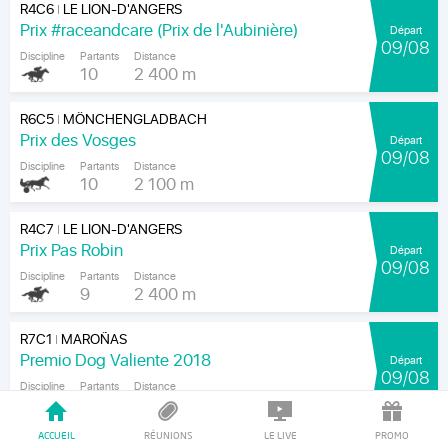
R4C6
LE LION-D'ANGERS
|
Prix #raceandcare (Prix de l'Aubinière)
Départ
09/08
Discipline
Partants
Distance
10
2 400 m
R6C5
MÖNCHENGLADBACH
|
Prix des Vosges
Départ
09/08
Discipline
Partants
Distance
10
2 100 m
R4C7
LE LION-D'ANGERS
|
Prix Pas Robin
Départ
09/08
Discipline
Partants
Distance
9
2 400 m
R7C1
MAROÑAS
|
Premio Dog Valiente 2018
Départ
09/08
Discipline
Partants
Distance
10
2 000 m
ACCUEIL
RÉUNIONS
LE LIVE
PROMO