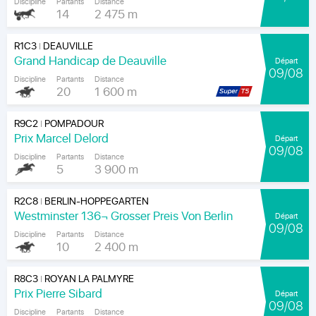
Discipline
Partants
Distance
14
2 475 m
R1C3
DEAUVILLE
|
Grand Handicap de Deauville
Départ
09/08
Discipline
Partants
Distance
20
1 600 m
R9C2
POMPADOUR
|
Prix Marcel Delord
Départ
09/08
Discipline
Partants
Distance
5
3 900 m
R2C8
BERLIN-HOPPEGARTEN
|
Westminster 136¬ Grosser Preis Von Berlin
Départ
09/08
Discipline
Partants
Distance
10
2 400 m
R8C3
ROYAN LA PALMYRE
|
Prix Pierre Sibard
Départ
09/08
Discipline
Partants
Distance