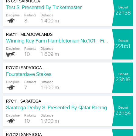
R7C9
SARATOGA
|
Test S. Presented By Ticketmaster
Départ
22h38
Discipline
Partants
Distance
8
1 400 m
R6C11
MEADOWLANDS
|
Winning Key Farm Hambletonian No.101 - Final
Départ
22h51
Discipline
Partants
Distance
10
1 609 m
R7C10
SARATOGA
|
Fourstardave Stakes
Départ
23h16
Discipline
Partants
Distance
7
1 600 m
R7C11
SARATOGA
|
Saratoga Derby S. Presented By Qatar Racing
Départ
23h54
Discipline
Partants
Distance
10
1 900 m
R7C12
SARATOGA
|