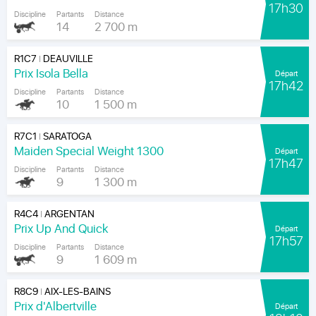
17h30
Discipline
Partants
Distance
14
2 700 m
R1C7
DEAUVILLE
|
Prix Isola Bella
Départ
17h42
Discipline
Partants
Distance
10
1 500 m
R7C1
SARATOGA
|
Maiden Special Weight 1300
Départ
17h47
Discipline
Partants
Distance
9
1 300 m
R4C4
ARGENTAN
|
Prix Up And Quick
Départ
17h57
Discipline
Partants
Distance
9
1 609 m
R8C9
AIX-LES-BAINS
|
Prix d'Albertville
Départ