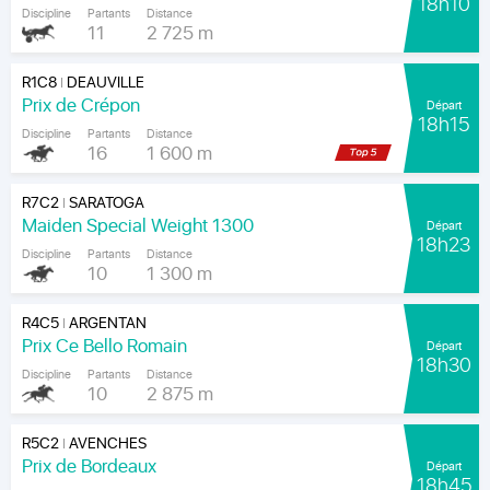
18h10
Discipline
Partants
Distance
11
2 725 m
R1C8
DEAUVILLE
|
Prix de Crépon
Départ
18h15
Discipline
Partants
Distance
16
1 600 m
R7C2
SARATOGA
|
Maiden Special Weight 1300
Départ
18h23
Discipline
Partants
Distance
10
1 300 m
R4C5
ARGENTAN
|
Prix Ce Bello Romain
Départ
18h30
Discipline
Partants
Distance
10
2 875 m
R5C2
AVENCHES
|
Prix de Bordeaux
Départ
18h45