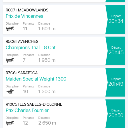
R6C7
MEADOWLANDS
|
Prix de Vincennes
Départ
20h34
Discipline
Partants
Distance
11
1 609 m
R5C6
AVENCHES
|
Champions Trial - 8 Cnt
Départ
20h45
Discipline
Partants
Distance
7
1 950 m
R7C6
SARATOGA
|
Maiden Special Weight 1300
Départ
20h49
Discipline
Partants
Distance
10
1 300 m
R10C5
LES SABLES-D'OLONNE
|
Prix Charles Fournier
Départ
20h50
Discipline
Partants
Distance
12
2 650 m