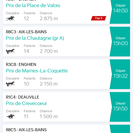
Prix de la Place de Valois
Départ
14h50
Discipline
Partants
Distance
12
2 875 m
R8C3
AIX-LES-BAINS
|
Prix de la Chautagne (gr A)
Départ
15h00
Discipline
Partants
Distance
14
2 700 m
R3C8
ENGHIEN
|
Prix de Marnes-La-Coquette
Départ
15h32
Discipline
Partants
Distance
10
2 150 m
R1C4
DEAUVILLE
|
Prix de Crevecoeur
Départ
15h50
Discipline
Partants
Distance
11
1 500 m
R8C5
AIX-LES-BAINS
|