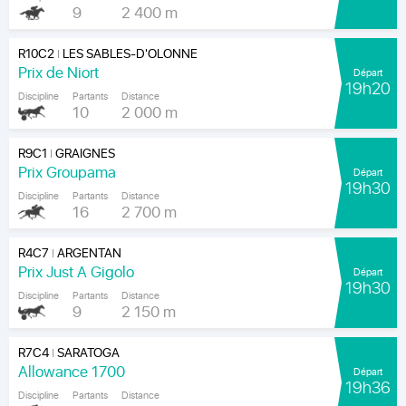
9
2 400 m
R10C2
LES SABLES-D'OLONNE
|
Prix de Niort
Départ
19h20
Discipline
Partants
Distance
10
2 000 m
R9C1
GRAIGNES
|
Prix Groupama
Départ
19h30
Discipline
Partants
Distance
16
2 700 m
R4C7
ARGENTAN
|
Prix Just A Gigolo
Départ
19h30
Discipline
Partants
Distance
9
2 150 m
R7C4
SARATOGA
|
Allowance 1700
Départ
19h36
Discipline
Partants
Distance