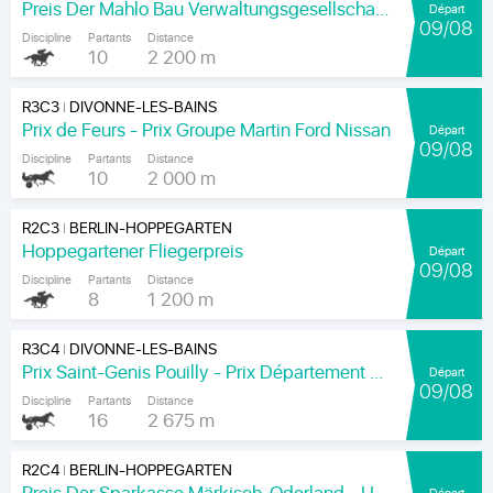
Preis Der Mahlo Bau Verwaltungsgesellschaft Mbh
Départ
09/08
Discipline
Partants
Distance
10
2 200 m
R3C3
DIVONNE-LES-BAINS
|
Prix de Feurs - Prix Groupe Martin Ford Nissan
Départ
09/08
Discipline
Partants
Distance
10
2 000 m
R2C3
BERLIN-HOPPEGARTEN
|
Hoppegartener Fliegerpreis
Départ
09/08
Discipline
Partants
Distance
8
1 200 m
R3C4
DIVONNE-LES-BAINS
|
Prix Saint-Genis Pouilly - Prix Département Ain
Départ
09/08
Discipline
Partants
Distance
16
2 675 m
R2C4
BERLIN-HOPPEGARTEN
|