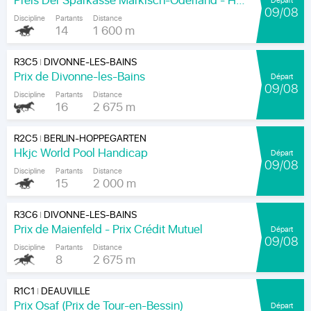
Preis Der Sparkasse Märkisch-Oderland - Hkjc World Pool Trophy
Départ
09/08
Discipline
Partants
Distance
14
1 600 m
R3C5
DIVONNE-LES-BAINS
|
Prix de Divonne-les-Bains
Départ
09/08
Discipline
Partants
Distance
16
2 675 m
R2C5
BERLIN-HOPPEGARTEN
|
Hkjc World Pool Handicap
Départ
09/08
Discipline
Partants
Distance
15
2 000 m
R3C6
DIVONNE-LES-BAINS
|
Prix de Maienfeld - Prix Crédit Mutuel
Départ
09/08
Discipline
Partants
Distance
8
2 675 m
R1C1
DEAUVILLE
|
Prix Osaf (Prix de Tour-en-Bessin)
Départ