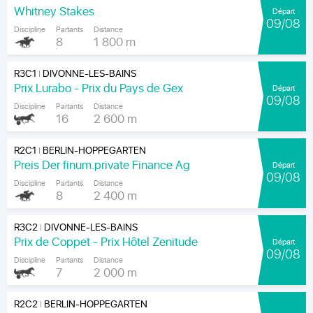
Whitney Stakes
Départ
09/08
Discipline
Partants
Distance
8
1 800 m
R3C1
DIVONNE-LES-BAINS
|
Prix Lurabo - Prix du Pays de Gex
Départ
09/08
Discipline
Partants
Distance
16
2 600 m
R2C1
BERLIN-HOPPEGARTEN
|
Preis Der finum.private Finance Ag
Départ
09/08
Discipline
Partants
Distance
8
2 400 m
R3C2
DIVONNE-LES-BAINS
|
Prix de Coppet - Prix Hôtel Zenitude
Départ
09/08
Discipline
Partants
Distance
7
2 000 m
R2C2
BERLIN-HOPPEGARTEN
|