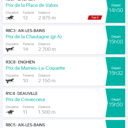
Prix de la Place de Valois
Départ
14h50
Discipline
Partants
Distance
12
2 875 m
R8C3
AIX-LES-BAINS
|
Prix de la Chautagne (gr A)
Départ
15h00
Discipline
Partants
Distance
14
2 700 m
R3C8
ENGHIEN
|
Prix de Marnes-La-Coquette
Départ
15h32
Discipline
Partants
Distance
10
2 150 m
R1C4
DEAUVILLE
|
Prix de Crevecoeur
Départ
15h50
Discipline
Partants
Distance
11
1 500 m
R8C5
AIX-LES-BAINS
|