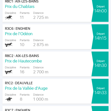
R8C1
AIX-LES-BAINS
|
Prix du Chablais
Départ
14h00
Discipline
Partants
Distance
11
2 725 m
R3C6
ENGHIEN
|
Prix de l'Odéon
Départ
14h15
Discipline
Partants
Distance
10
2 875 m
R8C2
AIX-LES-BAINS
|
Prix de Hautecombe
Départ
14h30
Discipline
Partants
Distance
16
2 700 m
R1C2
DEAUVILLE
|
Prix de la Vallée d'Auge
Départ
14h33
Discipline
Partants
Distance
8
1 000 m
R3C7
ENGHIEN
|