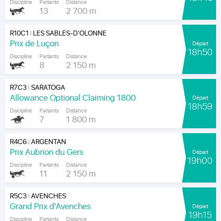
Discipline
Partants
Distance
13
2 700 m
R10C1
LES SABLES-D'OLONNE
|
Prix de Luçon
Départ
18h50
Discipline
Partants
Distance
8
2 150 m
R7C3
SARATOGA
|
Allowance Optional Claiming 1800
Départ
18h59
Discipline
Partants
Distance
7
1 800 m
R4C6
ARGENTAN
|
Prix Aubrion du Gers
Départ
19h00
Discipline
Partants
Distance
11
2 150 m
R5C3
AVENCHES
|
Grand Prix d'Avenches
Départ
19h15
Discipline
Partants
Distance