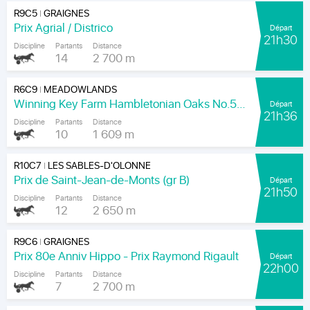
R9C5
GRAIGNES
|
Prix Agrial / Districo
Départ
21h30
Discipline
Partants
Distance
14
2 700 m
R6C9
MEADOWLANDS
|
Winning Key Farm Hambletonian Oaks No.56 - Final
Départ
21h36
Discipline
Partants
Distance
10
1 609 m
R10C7
LES SABLES-D'OLONNE
|
Prix de Saint-Jean-de-Monts (gr B)
Départ
21h50
Discipline
Partants
Distance
12
2 650 m
R9C6
GRAIGNES
|
Prix 80e Anniv Hippo - Prix Raymond Rigault
Départ
22h00
Discipline
Partants
Distance
7
2 700 m