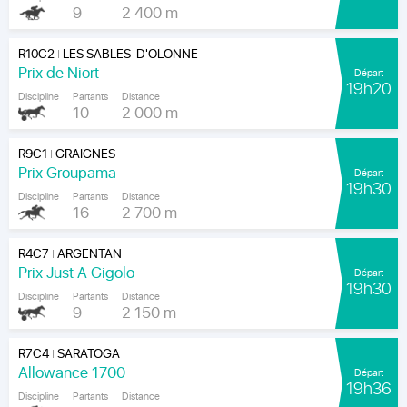
9
2 400 m
R10C2
LES SABLES-D'OLONNE
|
Prix de Niort
Départ
19h20
Discipline
Partants
Distance
10
2 000 m
R9C1
GRAIGNES
|
Prix Groupama
Départ
19h30
Discipline
Partants
Distance
16
2 700 m
R4C7
ARGENTAN
|
Prix Just A Gigolo
Départ
19h30
Discipline
Partants
Distance
9
2 150 m
R7C4
SARATOGA
|
Allowance 1700
Départ
19h36
Discipline
Partants
Distance