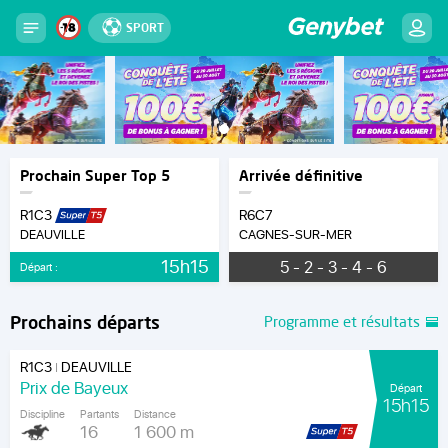
SPORT
Prochain Super Top 5
Arrivée définitive
R1C3
R6C7
DEAUVILLE
CAGNES-SUR-MER
15h15
5 - 2 - 3 - 4 - 6
Départ :
Prochains départs
Programme et résultats
R1C3
DEAUVILLE
|
Prix de Bayeux
Départ
15h15
Discipline
Partants
Distance
16
1 600 m