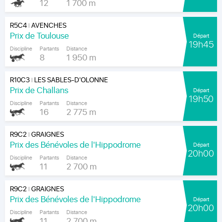
12
1 700 m
R5C4
AVENCHES
|
Prix de Toulouse
Départ
19h45
Discipline
Partants
Distance
8
1 950 m
R10C3
LES SABLES-D'OLONNE
|
Prix de Challans
Départ
19h50
Discipline
Partants
Distance
16
2 775 m
R9C2
GRAIGNES
|
Prix des Bénévoles de l'Hippodrome
Départ
20h00
Discipline
Partants
Distance
11
2 700 m
R9C2
GRAIGNES
|
Prix des Bénévoles de l'Hippodrome
Départ
20h00
Discipline
Partants
Distance
11
2 700 m