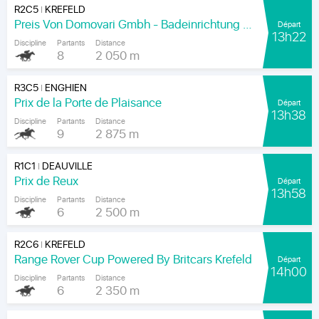
R2C5
KREFELD
|
Preis Von Domovari Gmbh - Badeinrichtung Auf Mass
Départ
13h22
Discipline
Partants
Distance
8
2 050 m
R3C5
ENGHIEN
|
Prix de la Porte de Plaisance
Départ
13h38
Discipline
Partants
Distance
9
2 875 m
R1C1
DEAUVILLE
|
Prix de Reux
Départ
13h58
Discipline
Partants
Distance
6
2 500 m
R2C6
KREFELD
|
Range Rover Cup Powered By Britcars Krefeld
Départ
14h00
Discipline
Partants
Distance
6
2 350 m