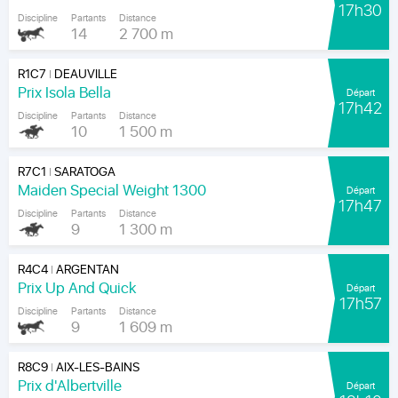
17h30
Discipline
Partants
Distance
14
2 700 m
R1C7
DEAUVILLE
|
Prix Isola Bella
Départ
17h42
Discipline
Partants
Distance
10
1 500 m
R7C1
SARATOGA
|
Maiden Special Weight 1300
Départ
17h47
Discipline
Partants
Distance
9
1 300 m
R4C4
ARGENTAN
|
Prix Up And Quick
Départ
17h57
Discipline
Partants
Distance
9
1 609 m
R8C9
AIX-LES-BAINS
|
Prix d'Albertville
Départ