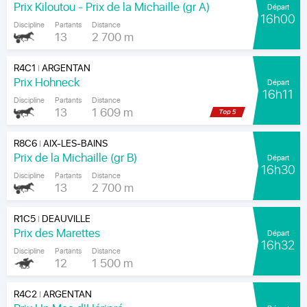
Prix Kiloutou - Prix de la Michaille (gr A)
Départ
16h00
Discipline
Partants
Distance
13
2 700 m
R4C1
ARGENTAN
|
Prix Hohneck
Départ
16h11
Discipline
Partants
Distance
13
1 609 m
R8C6
AIX-LES-BAINS
|
Prix de la Michaille (gr B)
Départ
16h30
Discipline
Partants
Distance
13
2 700 m
R1C5
DEAUVILLE
|
Prix des Marettes
Départ
16h32
Discipline
Partants
Distance
12
1 500 m
R4C2
ARGENTAN
|