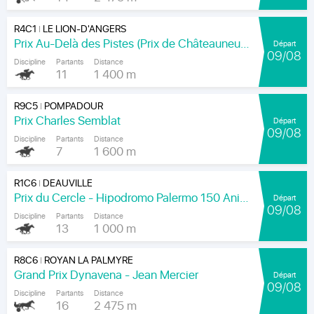
R4C1
LE LION-D'ANGERS
|
Prix Au-Delà des Pistes (Prix de Châteauneuf-sur-Sarthe)
Départ
09/08
Discipline
Partants
Distance
11
1 400 m
R9C5
POMPADOUR
|
Prix Charles Semblat
Départ
09/08
Discipline
Partants
Distance
7
1 600 m
R1C6
DEAUVILLE
|
Prix du Cercle - Hipodromo Palermo 150 Aniversario
Départ
09/08
Discipline
Partants
Distance
13
1 000 m
R8C6
ROYAN LA PALMYRE
|
Grand Prix Dynavena - Jean Mercier
Départ
09/08
Discipline
Partants
Distance
16
2 475 m