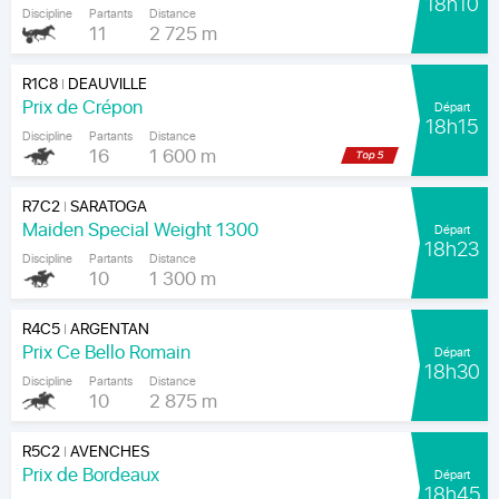
18h10
Discipline
Partants
Distance
11
2 725 m
R1C8
DEAUVILLE
|
Prix de Crépon
Départ
18h15
Discipline
Partants
Distance
16
1 600 m
R7C2
SARATOGA
|
Maiden Special Weight 1300
Départ
18h23
Discipline
Partants
Distance
10
1 300 m
R4C5
ARGENTAN
|
Prix Ce Bello Romain
Départ
18h30
Discipline
Partants
Distance
10
2 875 m
R5C2
AVENCHES
|
Prix de Bordeaux
Départ
18h45