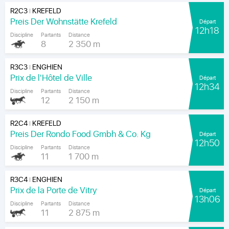
R2C3
KREFELD
|
Preis Der Wohnstätte Krefeld
Départ
12h18
Discipline
Partants
Distance
8
2 350 m
R3C3
ENGHIEN
|
Prix de l'Hôtel de Ville
Départ
12h34
Discipline
Partants
Distance
12
2 150 m
R2C4
KREFELD
|
Preis Der Rondo Food Gmbh & Co. Kg
Départ
12h50
Discipline
Partants
Distance
11
1 700 m
R3C4
ENGHIEN
|
Prix de la Porte de Vitry
Départ
13h06
Discipline
Partants
Distance
11
2 875 m