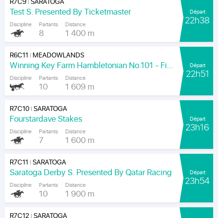
R7C9
SARATOGA
|
Test S. Presented By Ticketmaster
Départ
22h38
Discipline
Partants
Distance
8
1 400 m
R6C11
MEADOWLANDS
|
Winning Key Farm Hambletonian No.101 - Final
Départ
22h51
Discipline
Partants
Distance
10
1 609 m
R7C10
SARATOGA
|
Fourstardave Stakes
Départ
23h16
Discipline
Partants
Distance
7
1 600 m
R7C11
SARATOGA
|
Saratoga Derby S. Presented By Qatar Racing
Départ
23h54
Discipline
Partants
Distance
10
1 900 m
R7C12
SARATOGA
|